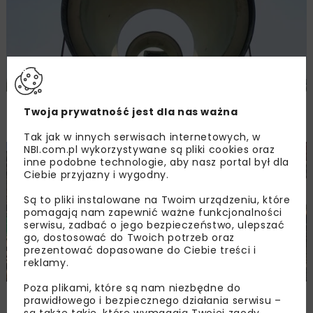
Eksperci na temat rur w technologiach
Twoja prywatność jest dla nas ważna
bezwykopowych
Tak jak w innych serwisach internetowych, w
NBI.com.pl wykorzystywane są pliki cookies oraz
INŻ. BEZWYKOPOWA
ARCHIWUM NBI
TECHNOLOGIE
inne podobne technologie, aby nasz portal był dla
Ciebie przyjazny i wygodny.
Są to pliki instalowane na Twoim urządzeniu, które
pomagają nam zapewnić ważne funkcjonalności
serwisu, zadbać o jego bezpieczeństwo, ulepszać
go, dostosować do Twoich potrzeb oraz
prezentować dopasowane do Ciebie treści i
reklamy.
Poza plikami, które są nam niezbędne do
Pionierzy wiertnictwa HDD w Polsce
prawidłowego i bezpiecznego działania serwisu –
są także takie, które wymagają Twojej zgody.