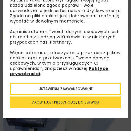
Każda udzielona zgoda poprawi Twoje
DROGI
INŻ. BEZWYKOPOWA
WOD-KAN
ARCHIWUM NBI
doświadczenia jeśli jesteś naszym Użytkownikiem.
TECHNOLOGIE
Zgoda na pliki cookies jest dobrowolna i można ją
wycofać w dowolnym momencie.
Administratorem Twoich danych osobowych jest
nbi med!a z siedzibą w Krakowie, a w niektórych
przypadkach nasi Partnerzy.
Więcej informacji o korzystaniu przez nas z plików
cookies oraz o przetwarzaniu Twoich danych
osobowych, w tym o przysługujących Ci
Nowa maszyna przeciskowa firmy Terma
uprawnieniach, znajdziesz w naszej
Polityce
prywatności
.
INŻ. BEZWYKOPOWA
ARCHIWUM NBI
TECHNOLOGIE
USTAWIENIA ZAAWANSOWANNE
AKCEPTUJĘ I PRZECHODZĘ DO SERWISU