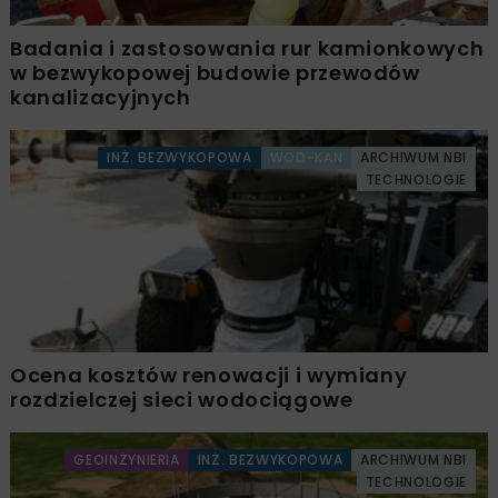
Badania i zastosowania rur kamionkowych
w bezwykopowej budowie przewodów
kanalizacyjnych
INŻ. BEZWYKOPOWA
WOD-KAN
ARCHIWUM NBI
TECHNOLOGIE
Ocena kosztów renowacji i wymiany
rozdzielczej sieci wodociągowe
GEOINŻYNIERIA
INŻ. BEZWYKOPOWA
ARCHIWUM NBI
TECHNOLOGIE