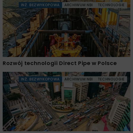
INŻ. BEZWYKOPOWA
ARCHIWUM NBI
TECHNOLOGIE
Rozwój technologii Direct Pipe w Polsce
INŻ. BEZWYKOPOWA
ARCHIWUM NBI
TECHNOLOGIE