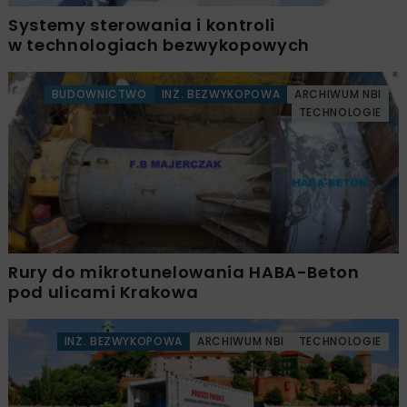
Systemy sterowania i kontroli
w technologiach bezwykopowych
BUDOWNICTWO
INŻ. BEZWYKOPOWA
ARCHIWUM NBI
TECHNOLOGIE
Rury do mikrotunelowania HABA-Beton
pod ulicami Krakowa
INŻ. BEZWYKOPOWA
ARCHIWUM NBI
TECHNOLOGIE