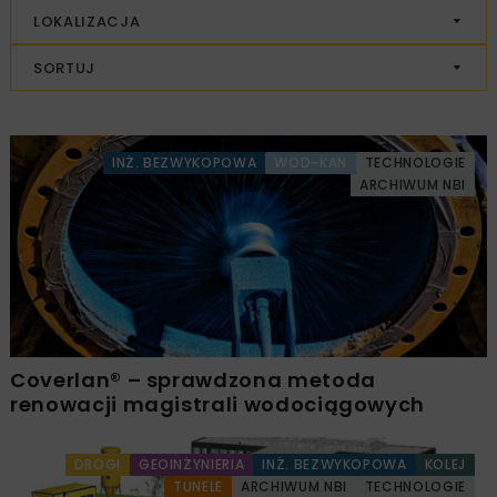
LOKALIZACJA
SORTUJ
INŻ. BEZWYKOPOWA
WOD-KAN
TECHNOLOGIE
ARCHIWUM NBI
Coverlan® – sprawdzona metoda
renowacji magistrali wodociągowych
DROGI
GEOINŻYNIERIA
INŻ. BEZWYKOPOWA
KOLEJ
TUNELE
ARCHIWUM NBI
TECHNOLOGIE