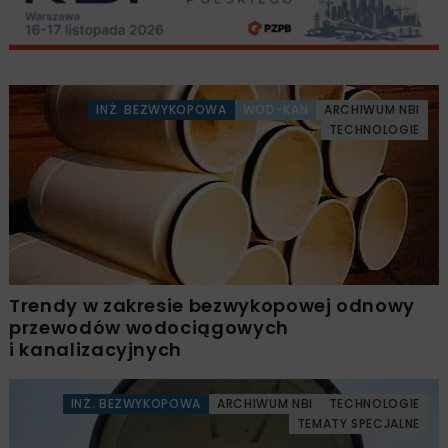
INŻ. BEZWYKOPOWA
WOD-KAN
ARCHIWUM NBI
TECHNOLOGIE
Trendy w zakresie bezwykopowej odnowy
przewodów wodociągowych
i kanalizacyjnych
INŻ. BEZWYKOPOWA
ARCHIWUM NBI
TECHNOLOGIE
TEMATY SPECJALNE