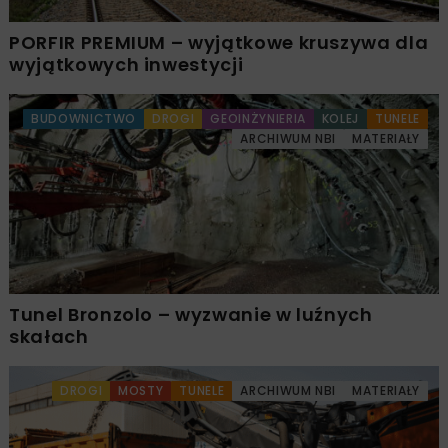
PORFIR PREMIUM – wyjątkowe kruszywa dla
wyjątkowych inwestycji
BUDOWNICTWO
DROGI
GEOINŻYNIERIA
KOLEJ
TUNELE
ARCHIWUM NBI
MATERIAŁY
Tunel Bronzolo – wyzwanie w luźnych
skałach
DROGI
MOSTY
TUNELE
ARCHIWUM NBI
MATERIAŁY