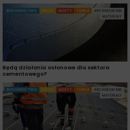
BUDOWNICTWO
DROGI
MOSTY
TUNELE
ARCHIWUM NBI
MATERIAŁY
Będą działania osłonowe dla sektora
cementowego?
BUDOWNICTWO
DROGI
MOSTY
TUNELE
ARCHIWUM NBI
MATERIAŁY