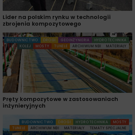
Lider na polskim rynku w technologii
zbrojenia kompozytowego
BUDOWNICTWO
DROGI
GEOINŻYNIERIA
HYDROTECHNIKA
KOLEJ
MOSTY
TUNELE
ARCHIWUM NBI
MATERIAŁY
Pręty kompozytowe w zastosowaniach
inżynieryjnych
BUDOWNICTWO
DROGI
HYDROTECHNIKA
MOSTY
TUNELE
ARCHIWUM NBI
MATERIAŁY
TEMATY SPECJALNE