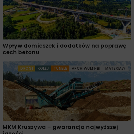
Wpływ domieszek i dodatków na poprawę
cech betonu
DROGI
KOLEJ
TUNELE
ARCHIWUM NBI
MATERIAŁY
MKM Kruszywa – gwarancja najwyższej
jakości