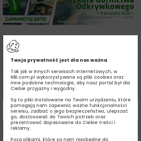
DROGI
TUNELE
ARCHIWUM NBI
INWESTYCJE
MATERIAŁY
Twoja prywatność jest dla nas ważna
Tak jak w innych serwisach internetowych, w
NBI.com.pl wykorzystywane są pliki cookies oraz
inne podobne technologie, aby nasz portal był dla
Ciebie przyjazny i wygodny.
Są to pliki instalowane na Twoim urządzeniu, które
Nawierzchnia betonowa w tunelach
pomagają nam zapewnić ważne funkcjonalności
serwisu, zadbać o jego bezpieczeństwo, ulepszać
na drodze S52
go, dostosować do Twoich potrzeb oraz
prezentować dopasowane do Ciebie treści i
reklamy.
BUDOWNICTWO
DROGI
TUNELE
ARCHIWUM NBI
MATERIAŁY
TECHNOLOGIE
Poza plikami, które są nam niezbędne do