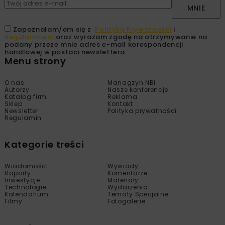
MNIE
Zapoznałam/em się z
Polityką Prywatności
i
Regulaminem
oraz wyrażam zgodę na otrzymywanie na
podany przeze mnie adres e-mail korespondencji
handlowej w postaci newslettera.
Menu strony
O nas
Managzyn NBI
Autorzy
Nasze konferencje
Katalog firm
Reklama
Sklep
Kontakt
Newsletter
Polityka prywatności
Regulamin
Kategorie treści
Wiadomości
Wywiady
Raporty
Komentarze
Inwestycje
Materiały
Technologie
Wydarzenia
Kalendarium
Tematy Specjalne
Filmy
Fotogalerie