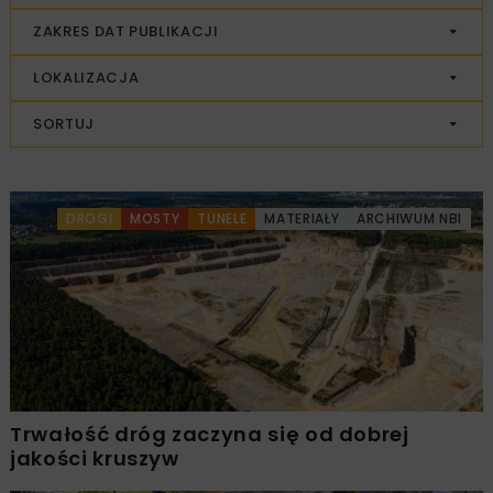
ZAKRES DAT PUBLIKACJI
LOKALIZACJA
SORTUJ
DROGI
MOSTY
TUNELE
MATERIAŁY
ARCHIWUM NBI
Trwałość dróg zaczyna się od dobrej
jakości kruszyw