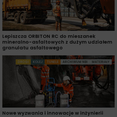
Lepiszcza ORBITON RC do mieszanek
mineralno-asfaltowych z dużym udziałem
granulatu asfaltowego
DROGI
KOLEJ
TUNELE
ARCHIWUM NBI
MATERIAŁY
Nowe wyzwania i innowacje w inżynierii