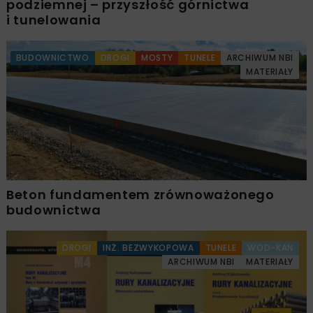
podziemnej – przyszłość górnictwa
i tunelowania
BUDOWNICTWO
DROGI
MOSTY
TUNELE
ARCHIWUM NBI
MATERIAŁY
Beton fundamentem zrównoważonego
budownictwa
DROGI
INŻ. BEZWYKOPOWA
TUNELE
WOD-KAN
ARCHIWUM NBI
MATERIAŁY