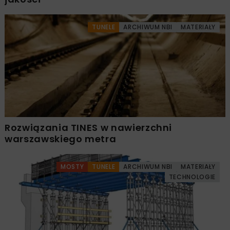
TUNELE
ARCHIWUM NBI
MATERIAŁY
Rozwiązania TINES w nawierzchni
warszawskiego metra
MOSTY
TUNELE
ARCHIWUM NBI
MATERIAŁY
TECHNOLOGIE