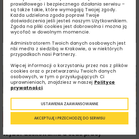
prawidłowego i bezpiecznego działania serwisu –
są także takie, które wymagają Twojej zgody.
Każda udzielona zgoda poprawi Twoje
doświadczenia jeśli jesteś naszym Użytkownikiem.
Zgoda na pliki cookies jest dobrowolna i można ją
wycofać w dowolnym momencie.
Administratorem Twoich danych osobowych jest
Beton wodoprzepuszczalny zastosowany
nbi med!a z siedzibą w Krakowie, a w niektórych
przypadkach nasi Partnerzy.
w tunelu na węźle MPL Okęcie w Warszawie
Więcej informacji o korzystaniu przez nas z plików
cookies oraz o przetwarzaniu Twoich danych
BUDOWNICTWO
MOSTY
TUNELE
ARCHIWUM NBI
osobowych, w tym o przysługujących Ci
MATERIAŁY
uprawnieniach, znajdziesz w naszej
Polityce
prywatności
.
USTAWIENIA ZAAWANSOWANNE
AKCEPTUJĘ I PRZECHODZĘ DO SERWISU
Wybór deskowania a czas pracy