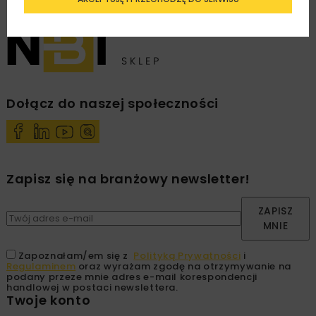
Dołącz do naszej społeczności
Zapisz się na branżowy newsletter!
ZAPISZ
MNIE
Zapoznałam/em się z
Polityką Prywatności
i
Regulaminem
oraz wyrażam zgodę na otrzymywanie na
podany przeze mnie adres e-mail korespondencji
handlowej w postaci newslettera.
Twoje konto