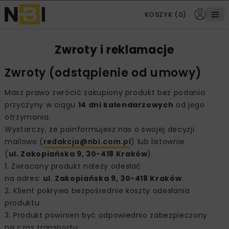
KOSZYK (0)
Zwroty i reklamacje
Zwroty (odstąpienie od umowy)
Masz prawo zwrócić zakupiony produkt bez podania
przyczyny w ciągu
14 dni kalendarzowych
od jego
otrzymania.
Wystarczy, że poinformujesz nas o swojej decyzji
mailowo (
redakcja@nbi.com.pl
) lub listownie
(
ul. Zakopiańska 9, 30-418 Kraków
).
Zwracany produkt należy odesłać
na adres:
ul. Zakopiańska 9, 30-418 Kraków
.
Klient pokrywa bezpośrednie koszty odesłania
produktu.
Produkt powinien być odpowiednio zabezpieczony
na czas transportu.