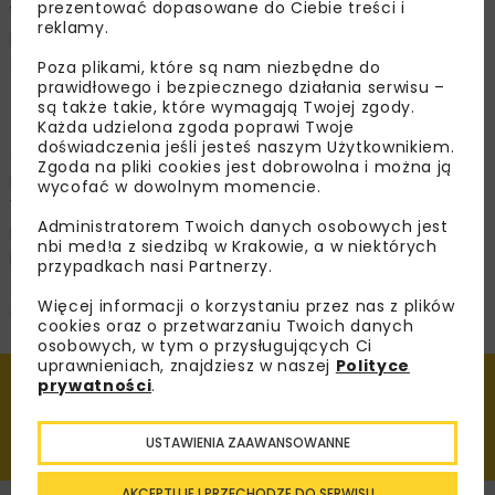
prezentować dopasowane do Ciebie treści i
wydania, e-booki). W przypadku braku zgodności
reklamy.
produktu z umową masz prawo do: naprawy, wymiany,
obniżenia ceny lub odstąpienia od umowy.
Poza plikami, które są nam niezbędne do
prawidłowego i bezpiecznego działania serwisu –
Pomoc i rozwiązywanie sporów
są także takie, które wymagają Twojej zgody.
Każda udzielona zgoda poprawi Twoje
doświadczenia jeśli jesteś naszym Użytkownikiem.
Jeśli chcesz skorzystać z pozasądowych sposobów
Zgoda na pliki cookies jest dobrowolna i można ją
rozwiązywania sporów, możesz:
wycofać w dowolnym momencie.
zwrócić się do miejskiego lub powiatowego rzecznika
Administratorem Twoich danych osobowych jest
konsumentów, Wojewódzkiego Inspektoratu Inspekcji
nbi med!a z siedzibą w Krakowie, a w niektórych
Handlowej, sądu polubownego przy Inspekcji Handlowej,
przypadkach nasi Partnerzy.
skorzystać z platformy
Więcej informacji o korzystaniu przez nas z plików
ODR:
ec.europa.eu/consumers/odr
.
cookies oraz o przetwarzaniu Twoich danych
osobowych, w tym o przysługujących Ci
uprawnieniach, znajdziesz w naszej
Polityce
prywatności
.
Dołącz do naszej społeczności
USTAWIENIA ZAAWANSOWANNE
AKCEPTUJĘ I PRZECHODZĘ DO SERWISU