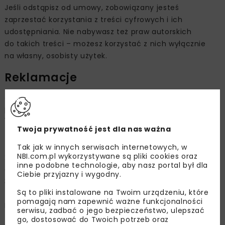
Jeśli odstąpisz od umowy, zobowiązany jesteś
zaprzestać korzystania z treści cyfrowych i ich
udostępniania. Nie nabywasz też praw autorskich
do takich treści – możesz korzystać z nich wyłącznie
na własny, osobisty użytek.
Reklamacje
Jeżeli produkt ma wadę lub nie działa prawidłowo, masz
prawo do reklamacji.
Reklamację możesz złożyć mailowo
Twoja prywatność jest dla nas ważna
(
redakcja@nbi.com.pl
) lub listownie (
ul. Zakopiańska
9, 30-418 Kraków
).
Tak jak w innych serwisach internetowych, w
NBI.com.pl wykorzystywane są pliki cookies oraz
W zgłoszeniu opisz problem, wskaż wadę (możesz
inne podobne technologie, aby nasz portal był dla
dołączyć zdjęcie) oraz podaj dane kontaktowe.
Ciebie przyjazny i wygodny.
Sprzedawca ustosunkuje się do reklamacji w ciągu
14
Są to pliki instalowane na Twoim urządzeniu, które
dni
.
pomagają nam zapewnić ważne funkcjonalności
Reklamacje możesz składać zarówno dla produktów
serwisu, zadbać o jego bezpieczeństwo, ulepszać
fizycznych (czasopisma, książki), jak i cyfrowych (e-
go, dostosować do Twoich potrzeb oraz