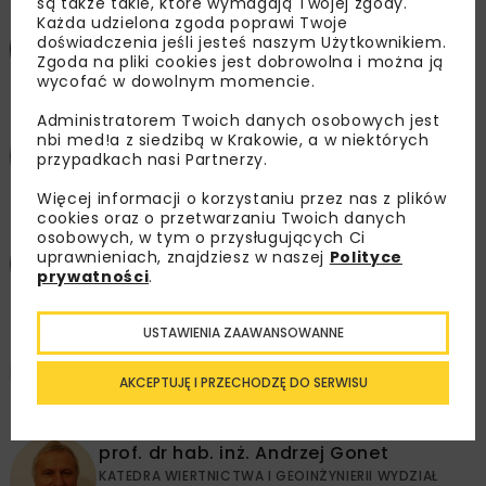
są także takie, które wymagają Twojej zgody.
Każda udzielona zgoda poprawi Twoje
doświadczenia jeśli jesteś naszym Użytkownikiem.
prof. dr hab. inż. Józef Dubiński
Zgoda na pliki cookies jest dobrowolna i można ją
wycofać w dowolnym momencie.
Administratorem Twoich danych osobowych jest
prof. dr hab. inż. Józef Dziopak
nbi med!a z siedzibą w Krakowie, a w niektórych
przypadkach nasi Partnerzy.
KATEDRA INFRASTRUKTURY I GOSPODARKI WODNEJ
POLITECHNIKA RZESZOWSKA
Więcej informacji o korzystaniu przez nas z plików
cookies oraz o przetwarzaniu Twoich danych
prof. dr hab. inż. Kazimierz Flaga
osobowych, w tym o przysługujących Ci
uprawnieniach, znajdziesz w naszej
Polityce
KATEDRA BUDOWY MOSTÓW I TUNELI, WYDZIAŁ
prywatności
.
INŻYNIERII LĄDOWEJ
POLITECHNIKA KRAKOWSKA
USTAWIENIA ZAAWANSOWANNE
prof. dr hab. inż. Kazimierz Furtak
KATEDRA BUDOWY MOSTÓW I TUNELI, WYDZIAŁ
AKCEPTUJĘ I PRZECHODZĘ DO SERWISU
INŻYNIERII LĄDOWEJ
POLITECHNIKA KRAKOWSKA
prof. dr hab. inż. Andrzej Gonet
KATEDRA WIERTNICTWA I GEOINŻYNIERII WYDZIAŁ