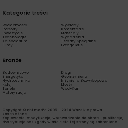
Kategorie treści
Wiadomości
Wywiady
Raporty
Komentarze
Inwestycje
Materiały
Technologie
Wydarzenia
Kalendarium
Tematy Specjalne
Filmy
Fotogalerie
Branże
Budownictwo
Drogi
Energetyka
Geoinżynieria
Hydrotechnika
Inżynieria Bezwykopowa
Kolej
Mosty
Tunele
Wod-Kan
Motoryzacja
Copyright © nbi med!a 2005 - 2024 Wszelkie prawa
zastrzeżone.
Kopiowanie, modyfikacja, wprowadzanie do obrotu, publikacja,
dystrybucja bez zgody właściciela tej strony są zabronione.