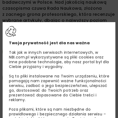
badawczymi w Polsce. Nad jakością naukową
czasopisma czuwa Rada Naukowa, złożona
z zacnego grona profesorskiego, która recenzuje
wybrane artykuły, dbając o najwyższy poziom
merytoryczny.
Twoja prywatność jest dla nas ważna
Samuel Ariaratnam, Ph.D.
SCHOOL OF SUSTAINABLE ENGINEERING AND THE
Tak jak w innych serwisach internetowych, w
BUILT ENVIRONMENT,
NBI.com.pl wykorzystywane są pliki cookies oraz
ARIZONA STATE UNIVERSITY, USA
inne podobne technologie, aby nasz portal był dla
Ciebie przyjazny i wygodny.
prof. dr hab. inż. Jan Biliszczuk
Są to pliki instalowane na Twoim urządzeniu, które
KATEDRA MOSTÓW I KOLEI, INSTYTUT INŻYNIERII
pomagają nam zapewnić ważne funkcjonalności
LĄDOWEJ
POLITECHNIKA WROCŁAWSKA
serwisu, zadbać o jego bezpieczeństwo, ulepszać
go, dostosować do Twoich potrzeb oraz
prezentować dopasowane do Ciebie treści i
prof. dr hab. inż. Marek Cała
reklamy.
WYDZIAŁ INŻYNIERII LĄDOWEJ I GOSPODARKI
ZASOBAMI
Poza plikami, które są nam niezbędne do
AKADEMIA GÓRNICZO-HUTNICZA
prawidłowego i bezpiecznego działania serwisu –