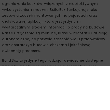
ograniczenie kosztów związanych z nieefektywnym
wykorzystaniem maszyn. BuildiBox funkcjonuje jako
zestaw urządzeń montowanych na pojazdach oraz
dedykowanej aplikacji, która jest jedynym i
wystarczalnym źródłem informacji o pracy na budowie.
Nasze urządzenia są mobilne, łatwe w montażu i działają
autonomiczne, co pozwala zastąpić wielu pracowników
oraz dostarczyć budowie obszerną i jakościową
ewidencję procesów.
BuildiBox to jedyne tego rodzaju rozwiązanie dostępne
na rynku. Dzięki jego innowacyjnej technologii oraz
wszechstronności staje się kluczowym elementem
nowoczesnej rewolucji w branży budowlanej, definiując
nowe standardy jakości i efektywności.
www.buildibox.com