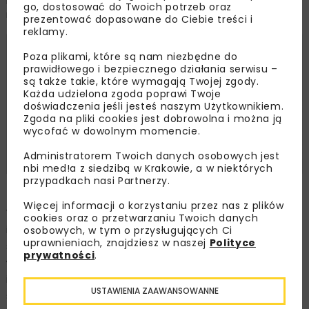
go, dostosować do Twoich potrzeb oraz
modeli na platformie.
prezentować dopasowane do Ciebie treści i
reklamy.
Poza plikami, które są nam niezbędne do
prawidłowego i bezpiecznego działania serwisu –
są także takie, które wymagają Twojej zgody.
Każda udzielona zgoda poprawi Twoje
doświadczenia jeśli jesteś naszym Użytkownikiem.
Zgoda na pliki cookies jest dobrowolna i można ją
wycofać w dowolnym momencie.
Administratorem Twoich danych osobowych jest
nbi med!a z siedzibą w Krakowie, a w niektórych
przypadkach nasi Partnerzy.
Więcej informacji o korzystaniu przez nas z plików
Wartością dodaną tego typu rozwiązań jest możliwość
cookies oraz o przetwarzaniu Twoich danych
ich użycia na urządzeniach mobilnych, takich jak
osobowych, w tym o przysługujących Ci
uprawnieniach, znajdziesz w naszej
Polityce
smartfony i tablety, bezpośrednio na placu budowy
prywatności
.
wraz z geolokalizacją. Dzięki takiej możliwości
inżynierowie w STRABAG mogą w czasie rzeczywistym
USTAWIENIA ZAAWANSOWANNE
sprawdzić, pomierzyć, stworzyć notatkę, przydzielić