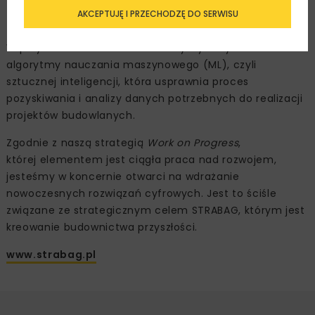
zadanie do wykonania, dodać załącznik, np. w formie
AKCEPTUJĘ I PRZECHODZĘ DO SERWISU
zdjęć, odpowiedniej osobie w biurze.
W przyszłości w STRABAG chcemy wykorzystać
algorytmy nauczania maszynowego (ML), czyli
sztucznej inteligencji, która usprawnia proces
pozyskiwania i analizy danych potrzebnych do realizacji
projektów budowlanych.
Zgodnie z naszą strategią
Work on Progress
,
której elementem jest ciągła praca nad rozwojem,
jesteśmy w koncernie otwarci na wdrażanie
nowoczesnych rozwiązań cyfrowych. Jest to ściśle
związane ze strategicznym celem STRABAG, którym jest
kreowanie budownictwa przyszłości.
www.strabag.pl