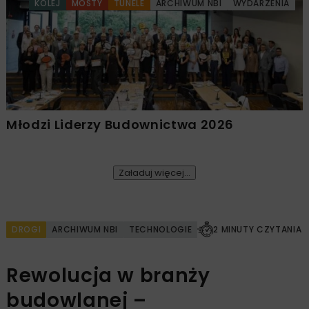
KOLEJ
MOSTY
TUNELE
ARCHIWUM NBI
WYDARZENIA
Młodzi Liderzy Budownictwa 2026
Załaduj więcej...
DROGI
ARCHIWUM NBI
TECHNOLOGIE
2 MINUTY CZYTANIA
Rewolucja w branży
budowlanej –