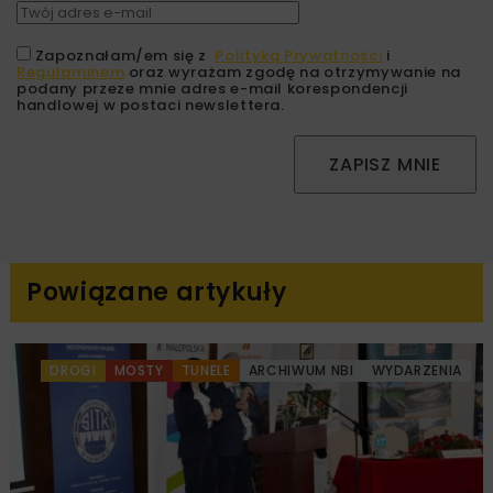
Zapoznałam/em się z
Polityką Prywatności
i
Regulaminem
oraz wyrażam zgodę na otrzymywanie na
podany przeze mnie adres e-mail korespondencji
handlowej w postaci newslettera.
ZAPISZ MNIE
Powiązane artykuły
DROGI
MOSTY
TUNELE
ARCHIWUM NBI
WYDARZENIA