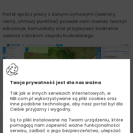
Portal oprócz pracy z danymi cyfrowymi (wektory,
rastry, chmury punktów) pozwala nam również tworzyć
adnotacje, komunikaty oraz przypisywać konkretne
zadania członkom zespołu budowlanego.
Twoja prywatność jest dla nas ważna
Tak jak w innych serwisach internetowych, w
NBI.com.pl wykorzystywane są pliki cookies oraz
inne podobne technologie, aby nasz portal był dla
Ciebie przyjazny i wygodny.
Dobrym przykładem korelacji BIM i GIS lub inaczej
Są to pliki instalowane na Twoim urządzeniu, które
GeoBIM w kilku naszych projektach jest możliwość
pomagają nam zapewnić ważne funkcjonalności
serwisu, zadbać o jego bezpieczeństwo, ulepszać
podrywania plików w typowym dla BIM formacie IFC