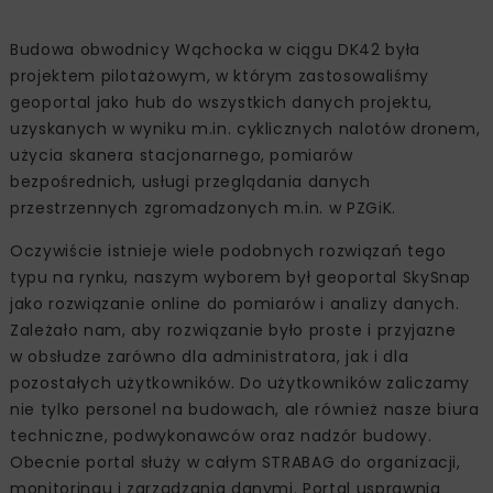
Budowa obwodnicy Wąchocka w ciągu DK42 była
projektem pilotażowym, w którym zastosowaliśmy
geoportal jako hub do wszystkich danych projektu,
uzyskanych w wyniku m.in. cyklicznych nalotów dronem,
użycia skanera stacjonarnego, pomiarów
bezpośrednich, usługi przeglądania danych
przestrzennych zgromadzonych m.in. w PZGiK.
Oczywiście istnieje wiele podobnych rozwiązań tego
typu na rynku, naszym wyborem był geoportal SkySnap
jako rozwiązanie online do pomiarów i analizy danych.
Zależało nam, aby rozwiązanie było proste i przyjazne
w obsłudze zarówno dla administratora, jak i dla
pozostałych użytkowników. Do użytkowników zaliczamy
nie tylko personel na budowach, ale również nasze biura
techniczne, podwykonawców oraz nadzór budowy.
Obecnie portal służy w całym STRABAG do organizacji,
monitoringu i zarządzania danymi. Portal usprawnia