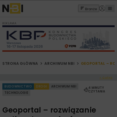
Branże
REKLAMA
STRONA GŁÓWNA
ARCHIWUM NBI
GEOPORTAL – RO
< Cofnij
BUDOWNICTWO
DROGI
ARCHIWUM NBI
4 MINUTY
CZYTANIA
TECHNOLOGIE
Geoportal – rozwiązanie