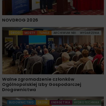
NOVDROG 2026
DROGI
MOSTY
TUNELE
ARCHIWUM NBI
WYDARZENIA
Walne zgromadzenie członków
Ogólnopolskiej Izby Gospodarczej
Drogownictwa
BUDOWNICTWO
DROGI
ENERGETYKA
HYDROTECHNIKA