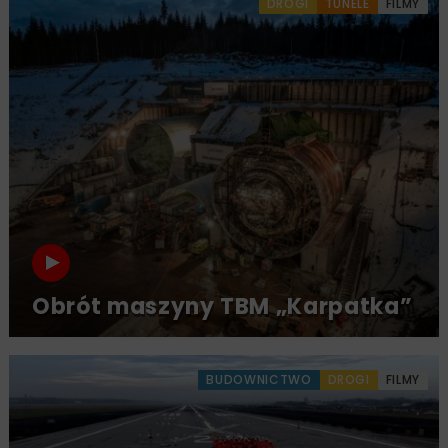
DROGI
TUNELE
FILMY
Obrót maszyny TBM „Karpatka”
BUDOWNICTWO
DROGI
FILMY