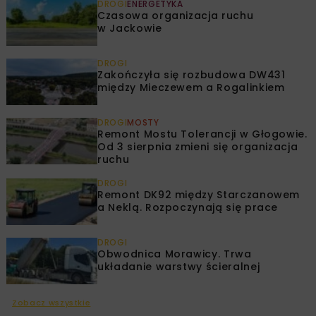
DROGI
ENERGETYKA
Czasowa organizacja ruchu
w Jackowie
DROGI
Zakończyła się rozbudowa DW431
między Mieczewem a Rogalinkiem
DROGI
MOSTY
Remont Mostu Tolerancji w Głogowie.
Od 3 sierpnia zmieni się organizacja
ruchu
DROGI
Remont DK92 między Starczanowem
a Neklą. Rozpoczynają się prace
DROGI
Obwodnica Morawicy. Trwa
układanie warstwy ścieralnej
Zobacz wszystkie