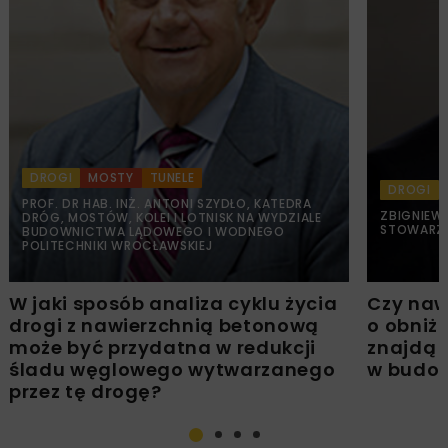
DROGI
MOSTY
TUNELE
DROGI
PROF. DR HAB. INŻ. ANTONI SZYDŁO, KATEDRA
ZBIGNIEW
DRÓG, MOSTÓW, KOLEI I LOTNISK NA WYDZIALE
STOWARZY
BUDOWNICTWA LĄDOWEGO I WODNEGO
POLITECHNIKI WROCŁAWSKIEJ
W jaki sposób analiza cyklu życia
Czy naw
drogi z nawierzchnią betonową
o obniż
może być przydatna w redukcji
znajdą 
śladu węglowego wytwarzanego
w budo
przez tę drogę?