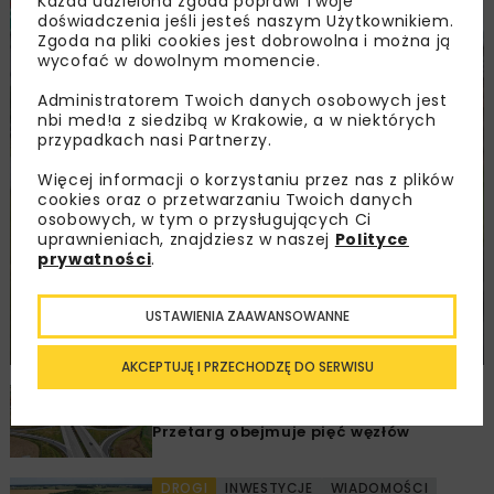
Każda udzielona zgoda poprawi Twoje
DROGI
INWESTYCJE
WIADOMOŚCI
doświadczenia jeśli jesteś naszym Użytkownikiem.
Zgoda na pliki cookies jest dobrowolna i można ją
wycofać w dowolnym momencie.
Administratorem Twoich danych osobowych jest
nbi med!a z siedzibą w Krakowie, a w niektórych
przypadkach nasi Partnerzy.
Więcej informacji o korzystaniu przez nas z plików
cookies oraz o przetwarzaniu Twoich danych
osobowych, w tym o przysługujących Ci
uprawnieniach, znajdziesz w naszej
Polityce
prywatności
.
Rozbudowa DW450 między
Mirkowem a Wieruszowem
USTAWIENIA ZAAWANSOWANNE
z dofinansowaniem UE
AKCEPTUJĘ I PRZECHODZĘ DO SERWISU
DROGI
INWESTYCJE
WIADOMOŚCI
Remont nawierzchni na węzłach A4.
Przetarg obejmuje pięć węzłów
DROGI
INWESTYCJE
WIADOMOŚCI