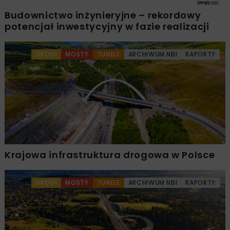
Budownictwo inżynieryjne – rekordowy
potencjał inwestycyjny w fazie realizacji
DROGI
MOSTY
TUNELE
ARCHIWUM NBI
RAPORTY
Krajowa infrastruktura drogowa w Polsce
DROGI
MOSTY
TUNELE
ARCHIWUM NBI
RAPORTY