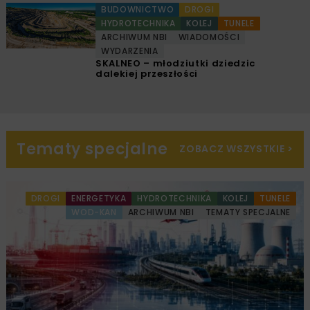
BUDOWNICTWO
DROGI
HYDROTECHNIKA
KOLEJ
TUNELE
ARCHIWUM NBI
WIADOMOŚCI
WYDARZENIA
SKALNEO – młodziutki dziedzic
dalekiej przeszłości
Tematy specjalne
ZOBACZ WSZYSTKIE
>
DROGI
ENERGETYKA
HYDROTECHNIKA
KOLEJ
TUNELE
WOD-KAN
ARCHIWUM NBI
TEMATY SPECJALNE