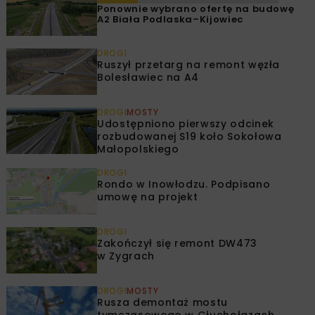
Ponownie wybrano ofertę na budowę
A2 Biała Podlaska–Kijowiec
DROGI
Ruszył przetarg na remont węzła
Bolesławiec na A4
DROGI
MOSTY
Udostępniono pierwszy odcinek
rozbudowanej S19 koło Sokołowa
Małopolskiego
DROGI
Rondo w Inowłodzu. Podpisano
umowę na projekt
DROGI
Zakończył się remont DW473
w Zygrach
DROGI
MOSTY
Rusza demontaż mostu
tymczasowego w Głuchołazach