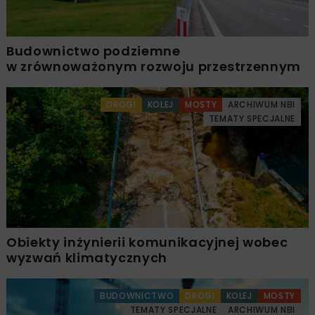
Budownictwo podziemne
w zrównoważonym rozwoju przestrzennym
DROGI
KOLEJ
MOSTY
ARCHIWUM NBI
TEMATY SPECJALNE
Obiekty inżynierii komunikacyjnej wobec
wyzwań klimatycznych
BUDOWNICTWO
DROGI
KOLEJ
MOSTY
TEMATY SPECJALNE
ARCHIWUM NBI