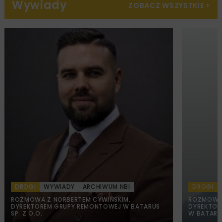
Wywiady
ZOBACZ WSZYSTKIE
>
DROGI
WYWIADY
ARCHIWUM NBI
DROGI
ROZMOWA Z NORBERTEM CYWIŃSKIM,
ROZMOWA 
DYREKTOREM GRUPY REMONTOWEJ W BATARUS
DYREKTOR
SP. Z O.O.
W BATARUS