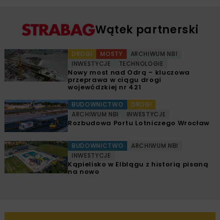
Wątek partnerski
DROGI
MOSTY
ARCHIWUM NBI
INWESTYCJE
TECHNOLOGIE
Nowy most nad Odrą – kluczowa
przeprawa w ciągu drogi
wojewódzkiej nr 421
BUDOWNICTWO
DROGI
ARCHIWUM NBI
INWESTYCJE
Rozbudowa Portu Lotniczego Wrocław
BUDOWNICTWO
ARCHIWUM NBI
INWESTYCJE
Kąpielisko w Elblągu z historią pisaną
na nowo