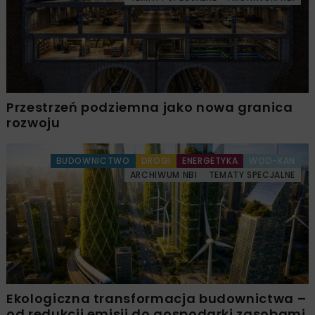
Przestrzeń podziemna jako nowa granica
rozwoju
BUDOWNICTWO
DROGI
ENERGETYKA
WOD-KAN
ARCHIWUM NBI
TEMATY SPECJALNE
Ekologiczna transformacja budownictwa –
od redukcji emisji do gospodarki zasobami