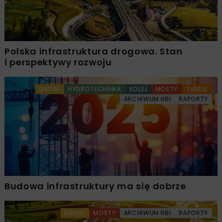
Polska infrastruktura drogowa. Stan
i perspektywy rozwoju
DROGI
HYDROTECHNIKA
KOLEJ
MOSTY
TUNELE
ARCHIWUM NBI
RAPORTY
Budowa infrastruktury ma się dobrze
DROGI
MOSTY
ARCHIWUM NBI
RAPORTY