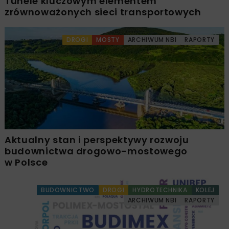
Tunele kluczowym elementem
zrównoważonych sieci transportowych
DROGI
MOSTY
ARCHIWUM NBI
RAPORTY
Aktualny stan i perspektywy rozwoju
budownictwa drogowo-mostowego
w Polsce
BUDOWNICTWO
DROGI
HYDROTECHNIKA
KOLEJ
ARCHIWUM NBI
RAPORTY