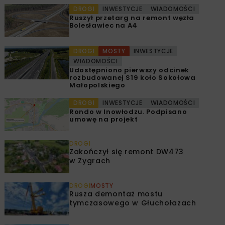
DROGI
INWESTYCJE
WIADOMOŚCI
Ruszył przetarg na remont węzła
Bolesławiec na A4
DROGI
MOSTY
INWESTYCJE
WIADOMOŚCI
Udostępniono pierwszy odcinek
rozbudowanej S19 koło Sokołowa
Małopolskiego
DROGI
INWESTYCJE
WIADOMOŚCI
Rondo w Inowłodzu. Podpisano
umowę na projekt
DROGI
Zakończył się remont DW473
w Zygrach
DROGI
MOSTY
Rusza demontaż mostu
tymczasowego w Głuchołazach