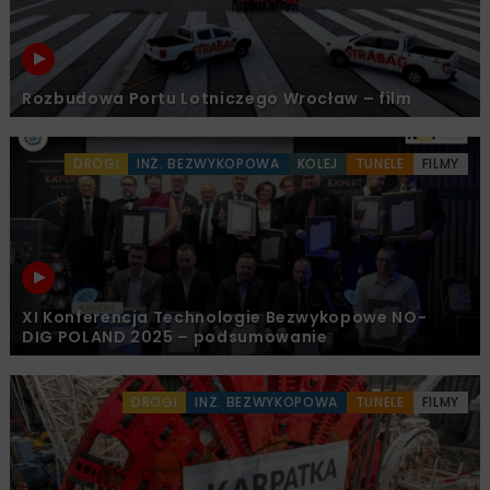
Rozbudowa Portu Lotniczego Wrocław – film
DROGI
INŻ. BEZWYKOPOWA
KOLEJ
TUNELE
FILMY
XI Konferencja Technologie Bezwykopowe NO-
DIG POLAND 2025 – podsumowanie
DROGI
INŻ. BEZWYKOPOWA
TUNELE
FILMY