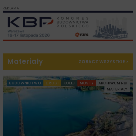
REKLAMA
Materiały
ZOBACZ WSZYSTKIE
>
BUDOWNICTWO
DROGI
KOLEJ
MOSTY
ARCHIWUM NBI
MATERIAŁY