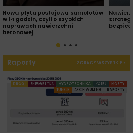
Nowa płyta postojowa samolotów
Nawierz
w 14 godzin, czyli o szybkich
strateg
naprawach nawierzchni
bezpiec
betonowej
Raporty
ZOBACZ WSZYSTKIE
>
DROGI
ENERGETYKA
HYDROTECHNIKA
KOLEJ
MOSTY
TUNELE
ARCHIWUM NBI
RAPORTY