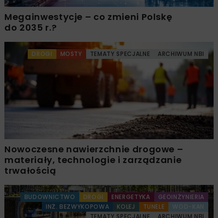
Megainwestycje – co zmieni Polskę
do 2035 r.?
DROGI
MOSTY
TEMATY SPECJALNE
ARCHIWUM NBI
Nowoczesne nawierzchnie drogowe –
materiały, technologie i zarządzanie
trwałością
BUDOWNICTWO
DROGI
ENERGETYKA
GEOINŻYNIERIA
INŻ. BEZWYKOPOWA
KOLEJ
TUNELE
WOD-KAN
TEMATY SPECJALNE
ARCHIWUM NBI