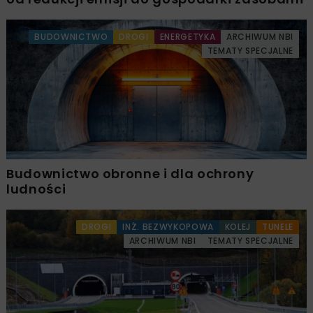
BUDOWNICTWO
DROGI
ENERGETYKA
ARCHIWUM NBI
TEMATY SPECJALNE
Budownictwo obronne i dla ochrony
ludności
DROGI
INŻ. BEZWYKOPOWA
KOLEJ
TUNELE
ARCHIWUM NBI
TEMATY SPECJALNE