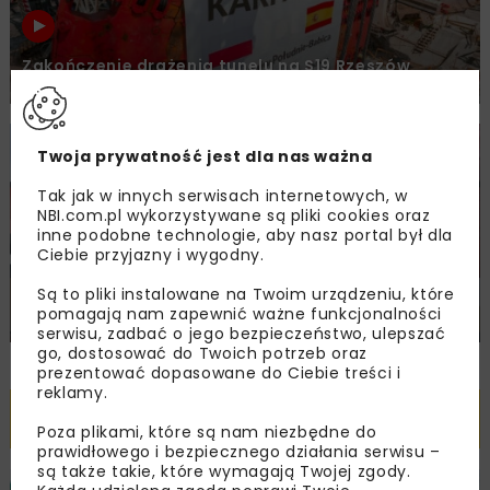
Zakończenie drążenia tunelu na S19 Rzeszów
Południe – Babica
BUDOWNICTWO
DROGI
KOLEJ
FILMY
Twoja prywatność jest dla nas ważna
Tak jak w innych serwisach internetowych, w
NBI.com.pl wykorzystywane są pliki cookies oraz
inne podobne technologie, aby nasz portal był dla
Ciebie przyjazny i wygodny.
Są to pliki instalowane na Twoim urządzeniu, które
pomagają nam zapewnić ważne funkcjonalności
XIII Dni Betonu 2025 – podsumowanie
serwisu, zadbać o jego bezpieczeństwo, ulepszać
go, dostosować do Twoich potrzeb oraz
prezentować dopasowane do Ciebie treści i
reklamy.
Inwestycje
ZOBACZ WSZYSTKIE
>
Poza plikami, które są nam niezbędne do
prawidłowego i bezpiecznego działania serwisu –
są także takie, które wymagają Twojej zgody.