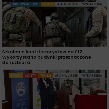
BUDOWNICTWO
DROGI
WIADOMOŚCI
WYDARZENIA
Szkolenie kontrterrorystów na S12.
Wykorzystano budynki przeznaczone
do rozbiórki
DROGI
MOSTY
TUNELE
ARCHIWUM NBI
WYDARZENIA