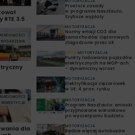
MOTORYZACJA
Prostsze zasady
w programie NaszEauto.
tował
Szybsze wypłaty
y RTE 3.5
MOTORYZACJA
Normy emisji CO2 dla
WIADOMOŚCI
samochodów ciężarowych
WYDARZENIA
złagodzone przez UE
DROGI
MOTORYZACJA
Punkty ładowania pojazdów
elektrycznych na MOP-ach
ktryczny
– dynamiczny wzrost
ł
MOTORYZACJA
Elektryfikacja ciężarówek
w UE: 4 proc. rynku
WIADOMOŚCI
MOTORYZACJA
INWESTYCJE
Program NaszEauto: wnioski
przyjmowane warunkowo
po wyczerpaniu budżetu
MOTORYZACJA
owania dla
Będzie więcej autobusów