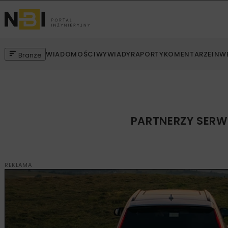
WIADOMOŚCI
WYWIADY
RAPORTY
KOMENTARZE
INW
Branże
PARTNERZY SERW
REKLAMA