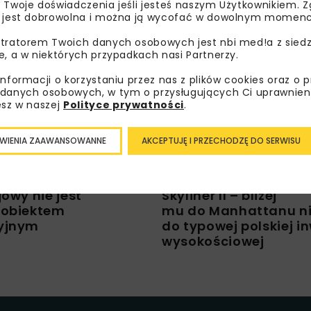
 Twoje doświadczenia jeśli jesteś naszym Użytkownikiem. Zg
 jest dobrowolna i można ją wycofać w dowolnym momenc
tratorem Twoich danych osobowych jest nbi med!a z siedz
e, a w niektórych przypadkach nasi Partnerzy.
informacji o korzystaniu przez nas z plików cookies oraz o 
ELE
ARCHIWUM NBI
BUDOWNICTWO
ARCHIWUM 
danych osobowych, w tym o przysługujących Ci uprawnien
WYWIADY
esz w naszej
Polityce prywatności
.
ATRYKIEM KRANCEM,
ROZMOWA Z PIOTREM PIKUŁĄ, 
PROJEKTU, ZESPÓŁ PROJEKTU
KONTRAKTU Z WARBUD SA, OR
TECHNICZNYCH, BIURO CENTRUM
ZDUŃCZYKIEM, CZŁONKIEM ZA
WIENIA ZAAWANSOWANNE
AKCEPTUJĘ I PRZECHODZĘ DO SERWISU
WESTYCJI, PKP POLSKIE LINIE
I DYREKTOREM ZARZĄDZAJĄCY
.
POLSKA SP. Z O.O.
jowy nie jest
Skyliner II – bliżej
 obiektem
mu do Manhattanu ni
yjnym
do typowej polskiej i
wysokościowej