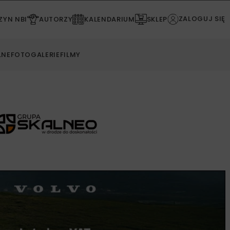
ZALOGUJ SIĘ
YN NBI
AUTORZY
KALENDARIUM
SKLEP
LNE
FOTOGALERIE
FILMY