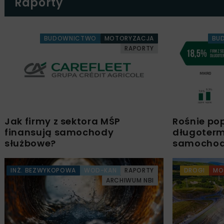
Raporty
BUDOWNICTWO
MOTORYZACJA
BU
RAPORTY
Jak firmy z sektora MŚP
Rośnie po
finansują samochody
długoter
służbowe?
samochod
INŻ. BEZWYKOPOWA
WOD-KAN
RAPORTY
DROGI
MO
ARCHIWUM NBI