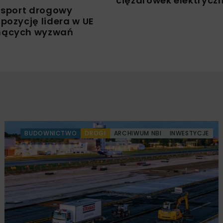
ciężarówek elektrycz
ansport drogowy
pozycję lidera w UE
nących wyzwań
BUDOWNICTWO
DROGI
ARCHIWUM NBI
INWESTYCJE