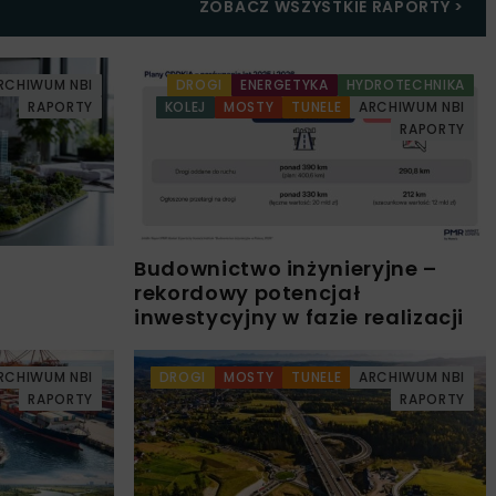
ZOBACZ WSZYSTKIE RAPORTY
>
RCHIWUM NBI
DROGI
ENERGETYKA
HYDROTECHNIKA
RAPORTY
KOLEJ
MOSTY
TUNELE
ARCHIWUM NBI
RAPORTY
Budownictwo inżynieryjne –
rekordowy potencjał
inwestycyjny w fazie realizacji
RCHIWUM NBI
DROGI
MOSTY
TUNELE
ARCHIWUM NBI
RAPORTY
RAPORTY