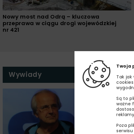
Nowy most nad Odrą – kluczowa
przeprawa w ciągu drogi wojewódzkiej
nr 421
Twoja 
Wywiady
Tak jak
cookies
wygodn
Są to p
ważne f
dostoso
reklamy
Poza pl
serwisu