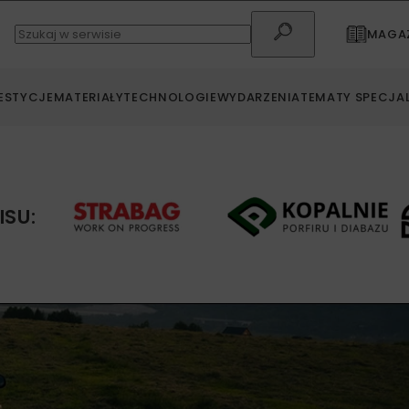
MAGAZ
ESTYCJE
MATERIAŁY
TECHNOLOGIE
WYDARZENIA
TEMATY SPECJA
ISU: