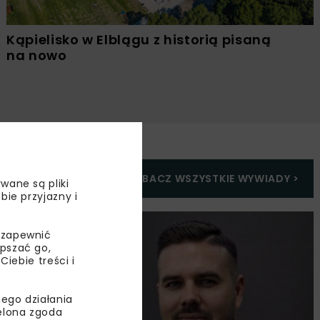
Kąpielisko w Elblągu z historią pisaną
na nowo
ZOBACZ WSZYSTKIE WYWIADY
>
wane są pliki
bie przyjazny i
 zapewnić
epszać go,
ebie treści i
ego działania
ielona zgoda