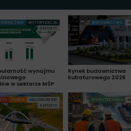
DOWNICTWO
MOTORYZACJA
BUDOWNICTWO
A
RAPORTY
pularność wynajmu
Rynek budownictwa
minowego
kubaturowego 2026
ów w sektorze MŚP
STY
TUNELE
ARCHIWUM NBI
HYDROTECHNIKA
A
RAPORTY