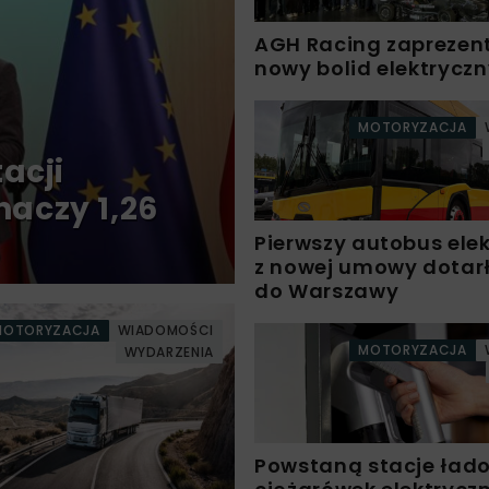
AGH Racing zaprezen
nowy bolid elektryczn
MOTORYZACJA
acji
aczy 1,26
Pierwszy autobus ele
z nowej umowy dotar
do Warszawy
MOTORYZACJA
WIADOMOŚCI
MOTORYZACJA
WYDARZENIA
Powstaną stacje ład