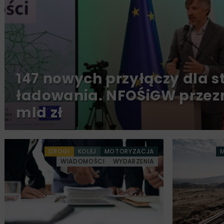
147 nowych przyłączy dla st
ładowania. NFOŚiGW przezn
mld zł
DROGI
KOLEJ
MOTORYZACJA
WIADOMOŚCI
WYDARZENIA