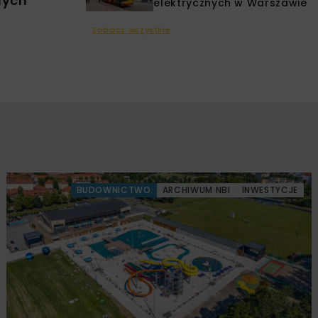
nych
elektrycznych w Warszawie
Zobacz wszystkie
BUDOWNICTWO
ARCHIWUM NBI
INWESTYCJE