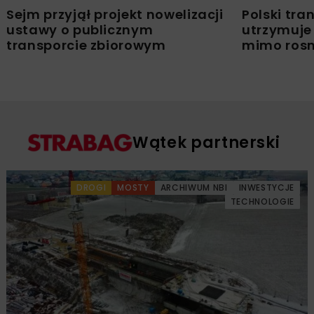
Sejm przyjął projekt nowelizacji
Polski tr
ustawy o publicznym
utrzymuje 
transporcie zbiorowym
mimo ros
Wątek partnerski
DROGI
MOSTY
ARCHIWUM NBI
INWESTYCJE
TECHNOLOGIE