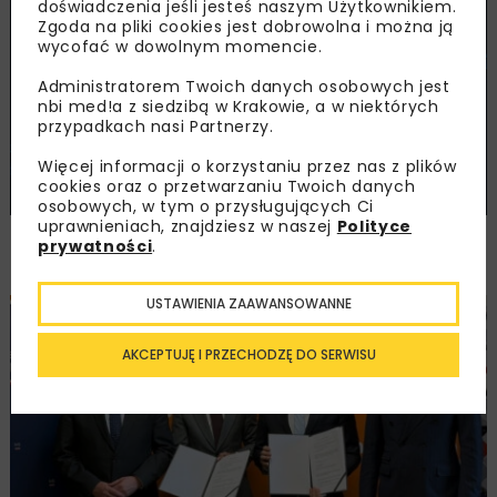
doświadczenia jeśli jesteś naszym Użytkownikiem.
ENERGETYKA
WIADOMOŚCI
BEZ KATEGORII
Zgoda na pliki cookies jest dobrowolna i można ją
wycofać w dowolnym momencie.
Administratorem Twoich danych osobowych jest
nbi med!a z siedzibą w Krakowie, a w niektórych
przypadkach nasi Partnerzy.
Więcej informacji o korzystaniu przez nas z plików
cookies oraz o przetwarzaniu Twoich danych
osobowych, w tym o przysługujących Ci
uprawnieniach, znajdziesz w naszej
Polityce
Nowy etap integracji Polski z systemem
prywatności
.
rurociągów NATO
USTAWIENIA ZAAWANSOWANNE
DROGI
BEZ KATEGORII
AKCEPTUJĘ I PRZECHODZĘ DO SERWISU