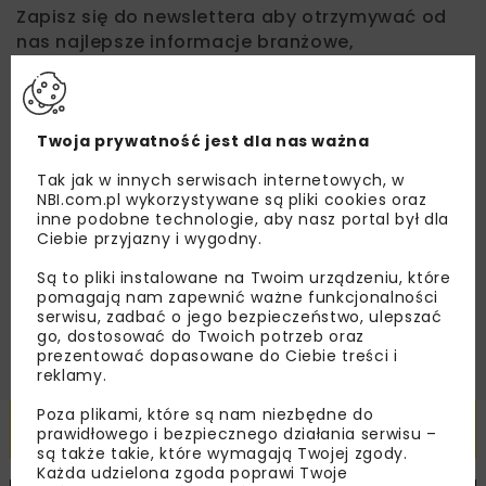
Zapisz się do newslettera aby otrzymywać od
nas najlepsze informacje branżowe,
zaproszenia na wydarzenia, atrakcyjne oferty i
dedykowane akcje specjalne.
Twoja prywatność jest dla nas ważna
Tak jak w innych serwisach internetowych, w
Zapoznałam/em się z
Polityką Prywatności
i
NBI.com.pl wykorzystywane są pliki cookies oraz
Regulaminem
oraz wyrażam zgodę na otrzymywanie na
inne podobne technologie, aby nasz portal był dla
podany przeze mnie adres e-mail korespondencji
Ciebie przyjazny i wygodny.
handlowej w postaci newslettera.
Są to pliki instalowane na Twoim urządzeniu, które
pomagają nam zapewnić ważne funkcjonalności
ZAPISZ MNIE
serwisu, zadbać o jego bezpieczeństwo, ulepszać
go, dostosować do Twoich potrzeb oraz
prezentować dopasowane do Ciebie treści i
reklamy.
Poza plikami, które są nam niezbędne do
Powiązane artykuły
prawidłowego i bezpiecznego działania serwisu –
są także takie, które wymagają Twojej zgody.
Każda udzielona zgoda poprawi Twoje