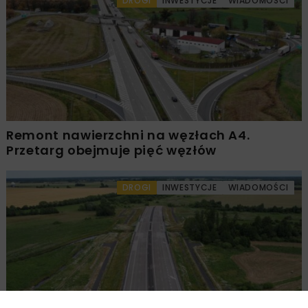
DROGI
INWESTYCJE
WIADOMOŚCI
Remont nawierzchni na węzłach A4.
Przetarg obejmuje pięć węzłów
DROGI
INWESTYCJE
WIADOMOŚCI