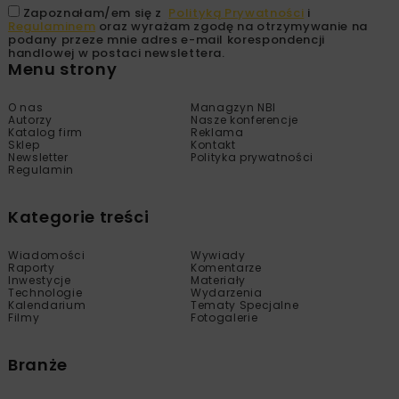
Zapoznałam/em się z
Polityką Prywatności
i
Regulaminem
oraz wyrażam zgodę na otrzymywanie na
podany przeze mnie adres e-mail korespondencji
handlowej w postaci newslettera.
Menu strony
O nas
Managzyn NBI
Autorzy
Nasze konferencje
Katalog firm
Reklama
Sklep
Kontakt
Newsletter
Polityka prywatności
Regulamin
Kategorie treści
Wiadomości
Wywiady
Raporty
Komentarze
Inwestycje
Materiały
Technologie
Wydarzenia
Kalendarium
Tematy Specjalne
Filmy
Fotogalerie
Branże