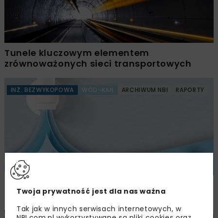
Tunele kluczowym elementem
zrównoważonych sieci transportowych
INŻ. BEZWYKOPOWA
WOD-KAN
ARCHIWUM NBI
RAPORTY
Sektor wodociągowo-kanalizacyjny wobec
Twoja prywatność jest dla nas ważna
zmian klimatycznych
Tak jak w innych serwisach internetowych, w
NBI.com.pl wykorzystywane są pliki cookies oraz