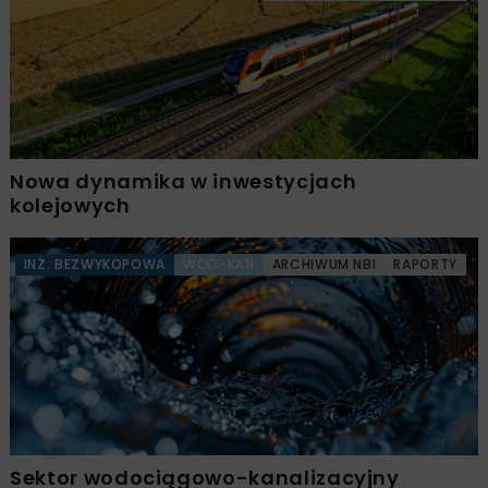
Nowa dynamika w inwestycjach
kolejowych
INŻ. BEZWYKOPOWA
WOD-KAN
ARCHIWUM NBI
RAPORTY
Sektor wodociągowo-kanalizacyjny