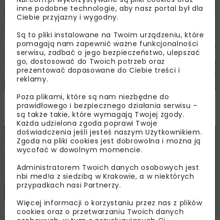
INŻ. BEZWYKOPOWA
WOD-KAN
RAPORTY
INWESTYCJE
inne podobne technologie, aby nasz portal był dla
Ciebie przyjazny i wygodny.
Są to pliki instalowane na Twoim urządzeniu, które
pomagają nam zapewnić ważne funkcjonalności
serwisu, zadbać o jego bezpieczeństwo, ulepszać
go, dostosować do Twoich potrzeb oraz
prezentować dopasowane do Ciebie treści i
reklamy.
Poza plikami, które są nam niezbędne do
Rury GRP – produkt doceniany
prawidłowego i bezpiecznego działania serwisu –
przez doświadczonych inżynierów
są także takie, które wymagają Twojej zgody.
Każda udzielona zgoda poprawi Twoje
doświadczenia jeśli jesteś naszym Użytkownikiem.
INŻ. BEZWYKOPOWA
WOD-KAN
ARCHIWUM NBI
RAPORTY
Zgoda na pliki cookies jest dobrowolna i można ją
wycofać w dowolnym momencie.
Administratorem Twoich danych osobowych jest
nbi med!a z siedzibą w Krakowie, a w niektórych
przypadkach nasi Partnerzy.
Więcej informacji o korzystaniu przez nas z plików
cookies oraz o przetwarzaniu Twoich danych