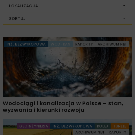
LOKALIZACJA
SORTUJ
INŻ. BEZWYKOPOWA
WOD-KAN
RAPORTY
ARCHIWUM NBI
Wodociągi i kanalizacja w Polsce – stan,
wyzwania i kierunki rozwoju
GEOINŻYNIERIA
INŻ. BEZWYKOPOWA
KOLEJ
TUNELE
ARCHIWUM NBI
RAPORTY