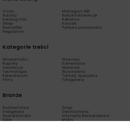
O nas
Managzyn NBI
Autorzy
Nasze konferencje
Katalog firm
Reklama
Sklep
Kontakt
Newsletter
Polityka prywatności
Regulamin
Kategorie treści
Wiadomości
Wywiady
Raporty
Komentarze
Inwestycje
Materiały
Technologie
Wydarzenia
Kalendarium
Tematy Specjalne
Filmy
Fotogalerie
Branże
Budownictwo
Drogi
Energetyka
Geoinżynieria
Hydrotechnika
Inżynieria Bezwykopowa
Kolej
Mosty
Tunele
Wod-Kan
Motoryzacja