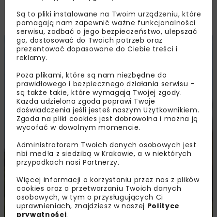
okazały się najbardziej przełomowe dla jej
Są to pliki instalowane na Twoim urządzeniu, które
realizacji?
pomagają nam zapewnić ważne funkcjonalności
serwisu, zadbać o jego bezpieczeństwo, ulepszać
go, dostosować do Twoich potrzeb oraz
prezentować dopasowane do Ciebie treści i
reklamy.
Poza plikami, które są nam niezbędne do
prawidłowego i bezpiecznego działania serwisu –
są także takie, które wymagają Twojej zgody.
Każda udzielona zgoda poprawi Twoje
doświadczenia jeśli jesteś naszym Użytkownikiem.
Zgoda na pliki cookies jest dobrowolna i można ją
wycofać w dowolnym momencie.
Administratorem Twoich danych osobowych jest
nbi med!a z siedzibą w Krakowie, a w niektórych
przypadkach nasi Partnerzy.
Więcej informacji o korzystaniu przez nas z plików
cookies oraz o przetwarzaniu Twoich danych
DROGI
KOLEJ
MOSTY
TUNELE
osobowych, w tym o przysługujących Ci
PROF. DR HAB. INŻ. JAN BILISZCZUK, WYDZIAŁ BUDOWNICTWA
uprawnieniach, znajdziesz w naszej
Polityce
LĄDOWEGO I WODNEGO, POLITECHNIKA WROCŁAWSKA
prywatności
.