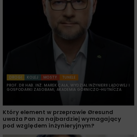
DROGI
KOLEJ
MOSTY
TUNELE
PROF. DR HAB. INŻ. MAREK CAŁA, WYDZIAŁ INŻYNIERII LĄDOWEJ I
GOSPODARKI ZASOBAMI, AKADEMIA GÓRNICZO-HUTNICZA
Który element w przeprawie Øresund
uważa Pan za najbardziej wymagający
pod względem inżynieryjnym?