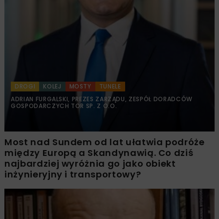
DROGI
KOLEJ
MOSTY
TUNELE
ADRIAN FURGALSKI, PREZES ZARZĄDU, ZESPÓŁ DORADCÓW
GOSPODARCZYCH TOR SP. Z O.O.
Most nad Sundem od lat ułatwia podróże
między Europą a Skandynawią. Co dziś
najbardziej wyróżnia go jako obiekt
inżynieryjny i transportowy?