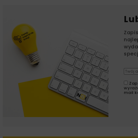
Lu
Zapi
najle
wydar
specj
Zap
wyraż
mail k