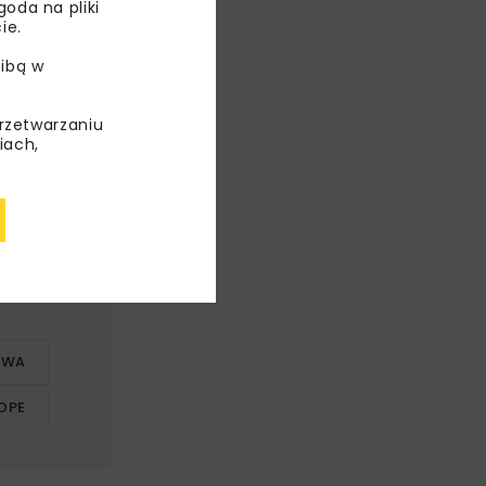
oda na pliki
ie.
ibą w
przetwarzaniu
iach,
OWA
OPE