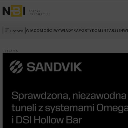
WIADOMOŚCI
WYWIADY
RAPORTY
KOMENTARZE
INW
Branże
REKLAMA