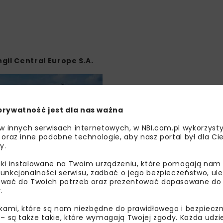
il Central Europe S.A.
prywatność jest dla nas ważna
 w innych serwisach internetowych, w NBI.com.pl wykorzysty
 oraz inne podobne technologie, aby nasz portal był dla Cie
y.
liki instalowane na Twoim urządzeniu, które pomagają nam
unkcjonalności serwisu, zadbać o jego bezpieczeństwo, ul
wać do Twoich potrzeb oraz prezentować dopasowane do Ci
.
ikami, które są nam niezbędne do prawidłowego i bezpieczn
 – są także takie, które wymagają Twojej zgody. Każda udz