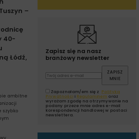
h
 Tuszyn –
wodnicę
y 40-
u
Zapisz się na nasz
ną Łódź,
branżowy newsletter
ZAPISZ
MNIE
Zapoznałam/em się z
Polityką
obie ambitne
Prywatności
i
Regulaminem
oraz
wyrażam zgodę na otrzymywanie na
nizacji
podany przeze mnie adres e-mail
korespondencji handlowej w postaci
e szybko
newslettera.
znym
owy