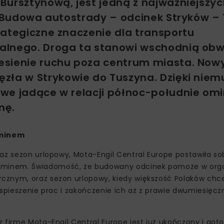
Bursztynową, jest jedną z najważniejszyc
e. Budowa autostrady – odcinek Stryków –
rategiczne znaczenie dla transportu
kalnego. Droga ta stanowi wschodnią ob
esienie ruchu poza centrum miasta. Now
zła w Strykowie do Tuszyna. Dzięki niem
we jadące w relacji północ-południe omi
nę.
rminem
raz sezon urlopowy, Mota-Engil Central Europe postawiła s
rminem. Świadomość, że budowany odcinek pomoże w orga
cznym, oraz sezon urlopowy, kiedy większość Polaków chc
yspieszenie prac i zakończenie ich aż z prawie dwumiesięc
 firmę Mota-Engil Central Europe jest już ukończony i got