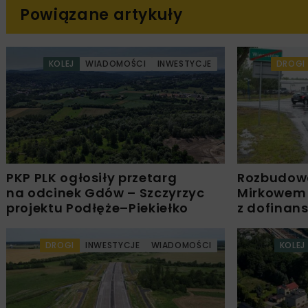
Powiązane artykuły
KOLEJ
WIADOMOŚCI
INWESTYCJE
DROGI
PKP PLK ogłosiły przetarg
Rozbudow
na odcinek Gdów – Szczyrzyc
Mirkowem
projektu Podłęże–Piekiełko
z dofinan
DROGI
INWESTYCJE
WIADOMOŚCI
KOLEJ