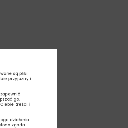
wane są pliki
bie przyjazny i
 zapewnić
epszać go,
ebie treści i
ego działania
ielona zgoda