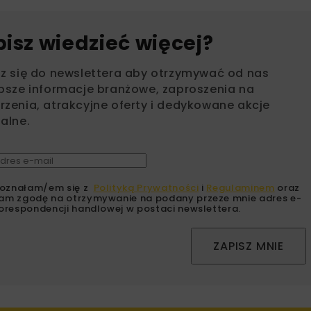
bisz wiedzieć więcej?
sz się do newslettera aby otrzymywać od nas
psze informacje branżowe, zaproszenia na
zenia, atrakcyjne oferty i dedykowane akcje
alne.
oznałam/em się z
Polityką Prywatności
i
Regulaminem
oraz
am zgodę na otrzymywanie na podany przeze mnie adres e-
orespondencji handlowej w postaci newslettera.
ZAPISZ MNIE