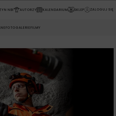
ZALOGUJ SIĘ
YN NBI
AUTORZY
KALENDARIUM
SKLEP
LNE
FOTOGALERIE
FILMY