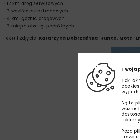
- 12 km dróg serwisowych
- 2 węzłów autostradowych
- 4 km łącznic drogowych
- 2 miejsc obsługi podróżnych
Tekst i zdjęcia:
Katarzyna Dobrzańska-Junco, Mota-Eng
Twoja 
Tak jak
cookies
wygodn
Są to p
ważne f
dostoso
reklamy
Poza pl
serwisu