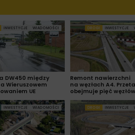
INWESTYCJE
WIADOMOŚCI
DROGI
INWESTYCJE
a DW450 między
Remont nawierzchni
 a Wieruszowem
na węzłach A4. Przet
sowaniem UE
obejmuje pięć węzłó
INWESTYCJE
WIADOMOŚCI
DROGI
INWESTYCJE