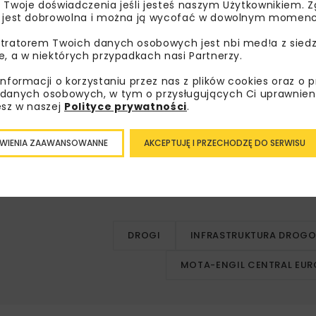
 Twoje doświadczenia jeśli jesteś naszym Użytkownikiem. Zg
 jest dobrowolna i można ją wycofać w dowolnym momenc
tratorem Twoich danych osobowych jest nbi med!a z siedz
e, a w niektórych przypadkach nasi Partnerzy.
informacji o korzystaniu przez nas z plików cookies oraz o 
danych osobowych, w tym o przysługujących Ci uprawnien
esz w naszej
Polityce prywatności
.
WIENIA ZAAWANSOWANNE
AKCEPTUJĘ I PRZECHODZĘ DO SERWISU
DROGI
INFRASTRUKTURA DROG
MOTA-ENGIL CENTRAL EUR