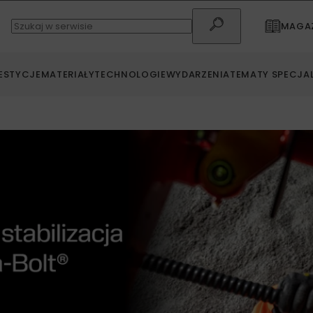
MAGAZ
ESTYCJE
MATERIAŁY
TECHNOLOGIE
WYDARZENIA
TEMATY SPECJA