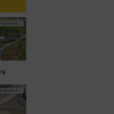
WIADOMOŚCI
arg
w
WIADOMOŚCI