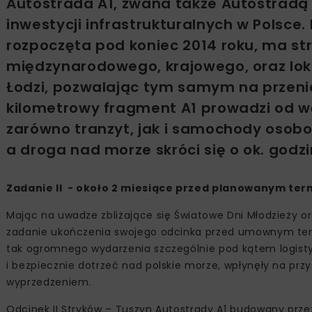
Autostrada A1, zwana także Autostradą 
inwestycji infrastrukturalnych w Polsc
rozpoczęta pod koniec 2014 roku, ma st
międzynarodowego, krajowego, oraz lo
Łodzi, pozwalając tym samym na przeni
kilometrowy fragment A1 prowadzi od wę
zarówno tranzyt, jak i samochody osobo
a droga nad morze skróci się o ok. godzi
Zadanie II - około 2 miesiące przed planowanym te
Mając na uwadze zbliżające się Światowe Dni Młodzieży o
zadanie ukończenia swojego odcinka przed umownym te
tak ogromnego wydarzenia szczególnie pod kątem logisty
i bezpiecznie dotrzeć nad polskie morze, wpłynęły na prz
wyprzedzeniem.
Odcinek II Stryków – Tuszyn Autostrady A1 budowany przez