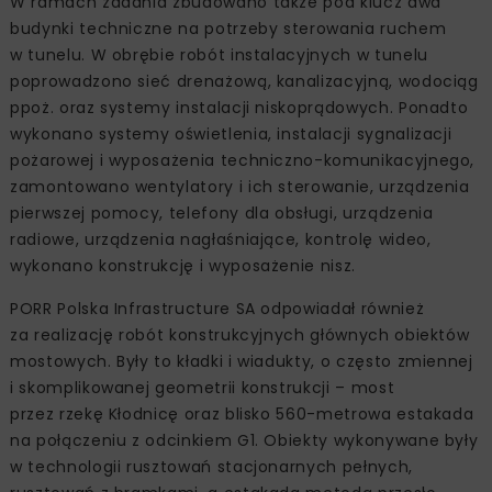
W ramach zadania zbudowano także pod klucz dwa
budynki techniczne na potrzeby sterowania ruchem
w tunelu. W obrębie robót instalacyjnych w tunelu
poprowadzono sieć drenażową, kanalizacyjną, wodociąg
ppoż. oraz systemy instalacji niskoprądowych. Ponadto
wykonano systemy oświetlenia, instalacji sygnalizacji
pożarowej i wyposażenia techniczno-komunikacyjnego,
zamontowano wentylatory i ich sterowanie, urządzenia
pierwszej pomocy, telefony dla obsługi, urządzenia
radiowe, urządzenia nagłaśniające, kontrolę wideo,
wykonano konstrukcję i wyposażenie nisz.
PORR Polska Infrastructure SA odpowiadał również
za realizację robót konstrukcyjnych głównych obiektów
mostowych. Były to kładki i wiadukty, o często zmiennej
i skomplikowanej geometrii konstrukcji – most
przez rzekę Kłodnicę oraz blisko 560-metrowa estakada
na połączeniu z odcinkiem G1. Obiekty wykonywane były
w technologii rusztowań stacjonarnych pełnych,