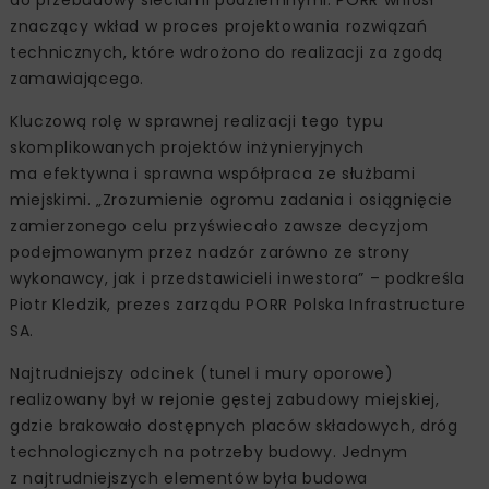
do przebudowy sieciami podziemnymi. PORR wniósł
znaczący wkład w proces projektowania rozwiązań
technicznych, które wdrożono do realizacji za zgodą
zamawiającego.
Kluczową rolę w sprawnej realizacji tego typu
skomplikowanych projektów inżynieryjnych
ma efektywna i sprawna współpraca ze służbami
miejskimi. „Zrozumienie ogromu zadania i osiągnięcie
zamierzonego celu przyświecało zawsze decyzjom
podejmowanym przez nadzór zarówno ze strony
wykonawcy, jak i przedstawicieli inwestora” – podkreśla
Piotr Kledzik, prezes zarządu PORR Polska Infrastructure
SA.
Najtrudniejszy odcinek (tunel i mury oporowe)
realizowany był w rejonie gęstej zabudowy miejskiej,
gdzie brakowało dostępnych placów składowych, dróg
technologicznych na potrzeby budowy. Jednym
z najtrudniejszych elementów była budowa