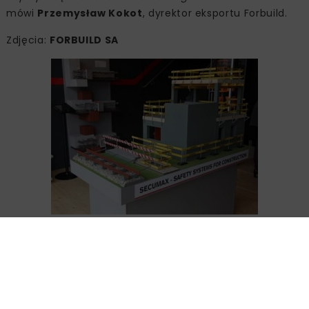
mówi
Przemysław Kokot
, dyrektor eksportu Forbuild.
Zdjęcia:
FORBUILD SA