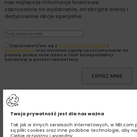
nas najlepsze informacje branżowe,
zaproszenia na wydarzenia, atrakcyjne oferty i
dedykowane akcje specjalne.
Zapoznałam/em się z
Polityką Prywatności
i
Regulaminem
oraz wyrażam zgodę na otrzymywanie na
podany przeze mnie adres e-mail korespondencji
handlowej w postaci newslettera.
ZAPISZ MNIE
Powiązane artykuły
Twoja prywatność jest dla nas ważna
Tak jak w innych serwisach internetowych, w NBI.com.
są pliki cookies oraz inne podobne technologie, aby nas
KOLEJ
WIADOMOŚCI
INWESTYCJE
Ciebie przyjazny i wygodny.