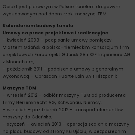
Obiekt jest pierwszym w Polsce tunelem drogowym
wybudowanym pod dnem rzeki maszyną TBM.
Kalendarium budowy tunelu
Umowy na prace projektowe i realizacyjne
– kwiecień 2008 – podpisanie umowy pomiędzy
Miastem Gdańsk a polsko-niemieckim konsorcjum firm
projektowych Europrojekt Gdańsk SA i SSF Ingenieure AG
z Monachium,
– październik 2011 – podpisanie umowy z generalnym
wykonawcą – Obrascon Huarte Lain SA z Hiszpanii;
Maszyna TBM
– wrzesień 2012 – odbiór maszyny TBM od producenta,
firmy Herrenknecht AG, Schwanau, Niemcy,
– wrzesień – październik 2012 – transport elementów
maszyny do Gdańska,
– styczeń – kwiecień 2013 – operacja scalania maszyny
na placu budowy od strony Ku Ujściu, w bezpośrednim