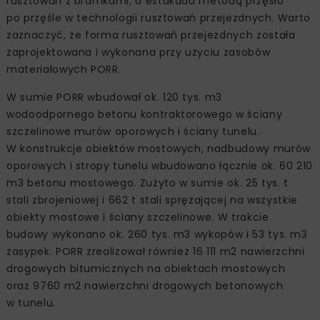
rusztowań z bramkami, a estakada metodą przęsło
po przęśle w technologii rusztowań przejezdnych. Warto
zaznaczyć, że forma rusztowań przejezdnych została
zaprojektowana i wykonana przy użyciu zasobów
materiałowych PORR.
W sumie PORR wbudował ok. 120 tys. m3
wodoodpornego betonu kontraktorowego w ściany
szczelinowe murów oporowych i ściany tunelu.
W konstrukcje obiektów mostowych, nadbudowy murów
oporowych i stropy tunelu wbudowano łącznie ok. 60 210
m3 betonu mostowego. Zużyto w sumie ok. 25 tys. t
stali zbrojeniowej i 662 t stali sprężającej na wszystkie
obiekty mostowe i ściany szczelinowe. W trakcie
budowy wykonano ok. 260 tys. m3 wykopów i 53 tys. m3
zasypek. PORR zrealizował również 16 111 m2 nawierzchni
drogowych bitumicznych na obiektach mostowych
oraz 9760 m2 nawierzchni drogowych betonowych
w tunelu.