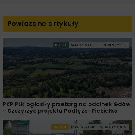
Powiązane artykuły
KOLEJ
WIADOMOŚCI
INWESTYCJE
PKP PLK ogłosiły przetarg na odcinek Gdów
– Szczyrzyc projektu Podłęże–Piekiełko
DROGI
INWESTYCJE
WIADOMOŚCI