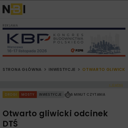
REKLAMA
STRONA GŁÓWNA
INWESTYCJE
OTWARTO GLIWICKI 
< Cofnij
DROGI
MOSTY
INWESTYCJE
6 MINUT CZYTANIA
Otwarto gliwicki odcinek
DTŚ