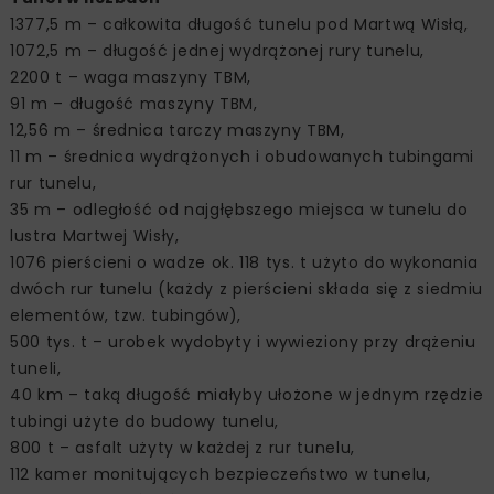
1377,5 m – całkowita długość tunelu pod Martwą Wisłą,
1072,5 m – długość jednej wydrążonej rury tunelu,
2200 t – waga maszyny TBM,
91 m – długość maszyny TBM,
12,56 m – średnica tarczy maszyny TBM,
11 m – średnica wydrążonych i obudowanych tubingami
rur tunelu,
35 m – odległość od najgłębszego miejsca w tunelu do
lustra Martwej Wisły,
1076 pierścieni o wadze ok. 118 tys. t użyto do wykonania
dwóch rur tunelu (każdy z pierścieni składa się z siedmiu
elementów, tzw. tubingów),
500 tys. t – urobek wydobyty i wywieziony przy drążeniu
tuneli,
40 km – taką długość miałyby ułożone w jednym rzędzie
tubingi użyte do budowy tunelu,
800 t – asfalt użyty w każdej z rur tunelu,
112 kamer monitujących bezpieczeństwo w tunelu,