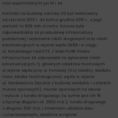
oraz wspomnianymi już A1 i A4.
Kontrakt na budowę odcinka G2 był realizowany
od stycznia 2013 r. do końca grudnia 2015 r., a jego
wartość to 609 mln zł netto. Eurovia była
odpowiedzialna za przebudowę infrastruktury
podziemnej i wykonanie robót drogowych oraz robót
konstrukcyjnych w rejonie węzła DK88 i w ciągu
ul. Konarskiego nad DTŚ. Z kolei PORR Polska
Infrastructure SA odpowiadał za wykonanie robót
konstrukcyjnych, tj. głównych obiektów mostowych
w rejonie węzła przy ul. Portowej (trzy obiekty: wiadukt,
most, kładka technologiczna), węzła w rejonie
ul. Sienkiewicza (łącznie z budową wiaduktu i czterech
murów oporowych), murów oporowych na wlocie
i wylocie z tunelu drogowego (w sumie jest ich 16
o łącznej długości ok. 2500 m.b.), tunelu drogowego
o długości 500 m.b. i zmiennym układzie dwu-
i czteronawowym, obiektów w rejonie