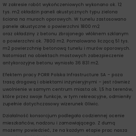
W zakresie robót wykończeniowych wykonano ok. 12
tys. m2 okładzin paneli akustycznych typu zielona
ściana na murach oporowych. W tunelu zastosowano
panele akustyczne o powierzchni 1800 m2
oraz okładziny z betonu zbrojonego włóknem szklanym
o powierzchni ok. 7800 m2. Pomalowano liczącą 51 tys.
m2 powierzchnię betonową tunelu i murów oporowych.
Natomiast na obiektach mostowych zabezpieczenie
antykorozyjne betonu wyniosło 36 831 m2.
Efektem pracy PORR Polska Infrastructure SA – poza
trasą drogową i obiektami inżynieryjnymi – jest również
uwolnienie w samym centrum miasta ok. 1,5 ha terenów,
które przez swoje funkcje, w tym rekreacyjne, odmieniły
zupełnie dotychczasowy wizerunek Gliwic.
Działalność konsorcjum podlegała codziennej ocenie
mieszkańców, nadzoru i zamawiającego. Z dumą
możemy powiedzieć, że na każdym etapie prac nasza