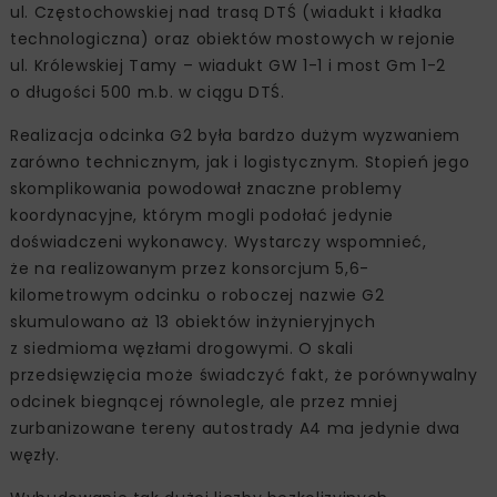
ul. Częstochowskiej nad trasą DTŚ (wiadukt i kładka
technologiczna) oraz obiektów mostowych w rejonie
ul. Królewskiej Tamy – wiadukt GW 1-1 i most Gm 1-2
o długości 500 m.b. w ciągu DTŚ.
Realizacja odcinka G2 była bardzo dużym wyzwaniem
zarówno technicznym, jak i logistycznym. Stopień jego
skomplikowania powodował znaczne problemy
koordynacyjne, którym mogli podołać jedynie
doświadczeni wykonawcy. Wystarczy wspomnieć,
że na realizowanym przez konsorcjum 5,6-
kilometrowym odcinku o roboczej nazwie G2
skumulowano aż 13 obiektów inżynieryjnych
z siedmioma węzłami drogowymi. O skali
przedsięwzięcia może świadczyć fakt, że porównywalny
odcinek biegnącej równolegle, ale przez mniej
zurbanizowane tereny autostrady A4 ma jedynie dwa
węzły.