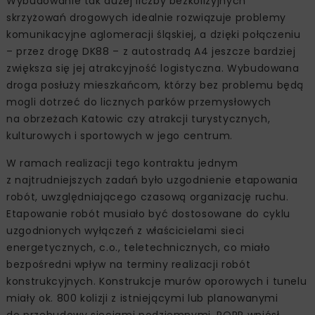
Wybudowanie tak dużej liczby bezkolizyjnych
skrzyżowań drogowych idealnie rozwiązuje problemy
komunikacyjne aglomeracji śląskiej, a dzięki połączeniu
– przez drogę DK88 – z autostradą A4 jeszcze bardziej
zwiększa się jej atrakcyjność logistyczna. Wybudowana
droga posłuży mieszkańcom, którzy bez problemu będą
mogli dotrzeć do licznych parków przemysłowych
na obrzeżach Katowic czy atrakcji turystycznych,
kulturowych i sportowych w jego centrum.
W ramach realizacji tego kontraktu jednym
z najtrudniejszych zadań było uzgodnienie etapowania
robót, uwzględniającego czasową organizację ruchu.
Etapowanie robót musiało być dostosowane do cyklu
uzgodnionych wyłączeń z właścicielami sieci
energetycznych, c.o., teletechnicznych, co miało
bezpośredni wpływ na terminy realizacji robót
konstrukcyjnych. Konstrukcje murów oporowych i tunelu
miały ok. 800 kolizji z istniejącymi lub planowanymi