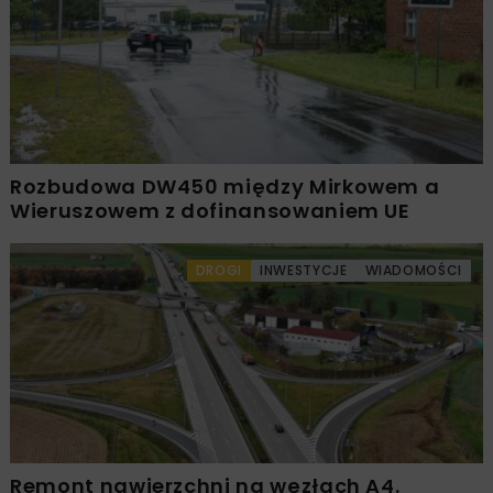
Rozbudowa DW450 między Mirkowem a
Wieruszowem z dofinansowaniem UE
DROGI
INWESTYCJE
WIADOMOŚCI
Remont nawierzchni na węzłach A4.