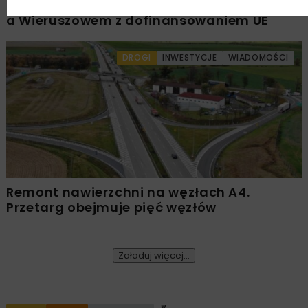
Rozbudowa DW450 między Mirkowem
a Wieruszowem z dofinansowaniem UE
DROGI
INWESTYCJE
WIADOMOŚCI
Remont nawierzchni na węzłach A4.
Przetarg obejmuje pięć węzłów
Załaduj więcej...