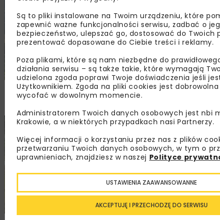
Są to pliki instalowane na Twoim urządzeniu, które 
zapewnić ważne funkcjonalności serwisu, zadbać o je
bezpieczeństwo, ulepszać go, dostosować do Twoich 
prezentować dopasowane do Ciebie treści i reklamy.
Poza plikami, które są nam niezbędne do prawidłoweg
działania serwisu – są także takie, które wymagają Tw
udzielona zgoda poprawi Twoje doświadczenia jeśli je
Użytkownikiem. Zgoda na pliki cookies jest dobrowolna
PKP PLK ogłosiły przetarg na odcinek Gdów
wycofać w dowolnym momencie.
– Szczyrzyc projektu Podłęże–Piekiełko
Administratorem Twoich danych osobowych jest nbi m
Krakowie, a w niektórych przypadkach nasi Partnerzy.
DROGI
INWESTYCJE
WIADOMOŚCI
Więcej informacji o korzystaniu przez nas z plików coo
przetwarzaniu Twoich danych osobowych, w tym o prz
uprawnieniach, znajdziesz w naszej
Polityce prywatn
USTAWIENIA ZAAWANSOWANNE
AKCEPTUJĘ I PRZECHODZĘ DO SERWISU