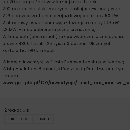
po 20 sztuk głośników w każdej rurze tunelu,
200 rozdzielnic elektrycznych, zasilająco-sterujących,
226 opraw oświetlenia przejazdowego o mocy 50 kW,
224 oprawy oświetlenia wyjazdowego o mocy 106 kW,
1,2 MW – moc pobierana przez urządzenia,
W tunelach (obu rurach) już po wydrążeniu znalazło się
prawie 4300 t stali i 25 tys. m3 betonu. Ułożonych
zostało też 190 km kabli.
Więcej o inwestycji w filmie Budowa tunelu pod Martwą
Wisłą – 4 lata w 8 minut, który znajdą Państwo pod tym
linkiem:
www.gik.gda.pl/120/inwestycje/tunel_pod_martwa_wi
Źródło:
GIK
GIK
OHL
TUNELE