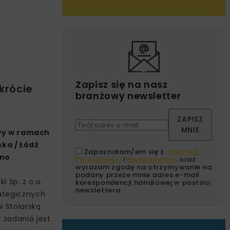
Zapisz się na nasz
krócie
branżowy newsletter
ZAPISZ
MNIE
owy w ramach
ska / Łódź
Zapoznałam/em się z
Polityką
ono
Prywatności
i
Regulaminem
oraz
wyrażam zgodę na otrzymywanie na
podany przeze mnie adres e-mail
 Sp. z o.o.
korespondencji handlowej w postaci
newslettera.
rategicznych
i Stolarską
 zadania jest