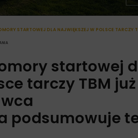
KOMORY STARTOWEJ DLA NAJWIĘKSZEJ W POLSCE TARCZ
ANIA
komory startowej d
sce tarczy TBM już
awca
a podsumowuje t