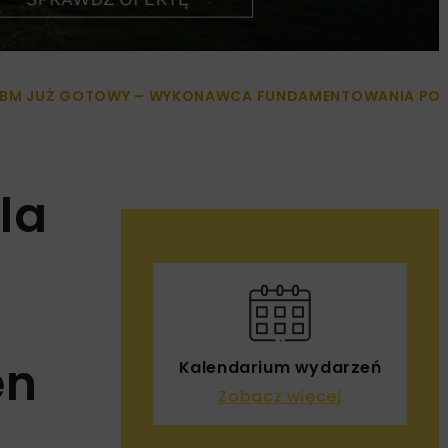
Y TBM JUŻ GOTOWY – WYKONAWCA FUNDAMENTOWANIA PO
la
en
Kalendarium wydarzeń
Zobacz więcej