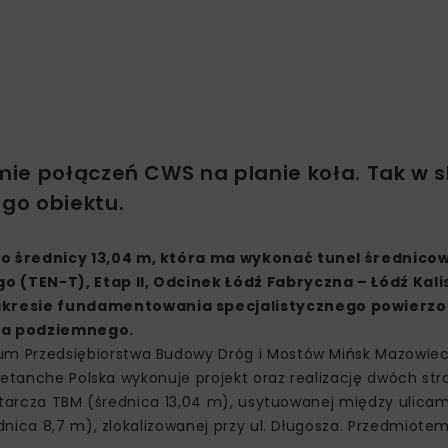
ie połączeń CWS na planie koła. Tak w s
go obiektu.
M o średnicy 13,04 m, która ma wykonać tunel średnic
 (TEN-T), Etap II, Odcinek Łódź Fabryczna – Łódź Kali
akresie fundamentowania specjalistycznego powierz
wa podziemnego.
 Przedsiębiorstwa Budowy Dróg i Mostów Mińsk Mazowiecki
letanche Polska wykonuje projekt oraz realizację dwóch st
 tarcza TBM (średnica 13,04 m), usytuowanej między ulicam
nica 8,7 m), zlokalizowanej przy ul. Długosza. Przedmiotem