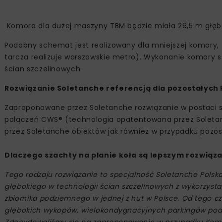
Komora dla dużej maszyny TBM będzie miała 26,5 m głęb
Podobny schemat jest realizowany dla mniejszej komory, z
tarcza realizuje warszawskie metro). Wykonanie komory s
ścian szczelinowych.
Rozwiązanie Soletanche referencją dla pozostałych
Zaproponowane przez Soletanche rozwiązanie w postaci s
połączeń CWS® (technologia opatentowana przez Soletan
przez Soletanche obiektów jak również w przypadku pozo
Dlaczego szachty na planie koła są lepszym rozwią
Tego rodzaju rozwiązanie to specjalność Soletanche Polsk
głębokiego w technologii ścian szczelinowych z wykorzysta
zbiornika podziemnego w jednej z hut w Polsce. Od tego 
głębokich wykopów, wielokondygnacyjnych parkingów podz