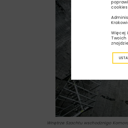
poprawi
cookies
Adminis
Krakowi
Więcej 
Twoich 
znajdzi
USTA
Wnętrze Szachtu wschodznigo Komora