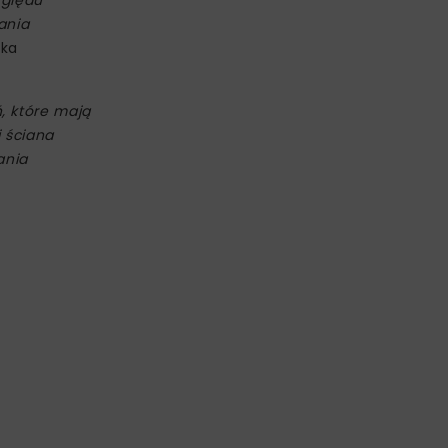
zględu
ania
ska
, które mają
i ściana
ania