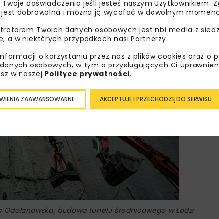
 Twoje doświadczenia jeśli jesteś naszym Użytkownikiem. Zg
 jest dobrowolna i można ją wycofać w dowolnym momenc
tratorem Twoich danych osobowych jest nbi med!a z siedz
e, a w niektórych przypadkach nasi Partnerzy.
informacji o korzystaniu przez nas z plików cookies oraz o 
danych osobowych, w tym o przysługujących Ci uprawnien
esz w naszej
Polityce prywatności
.
WIENIA ZAAWANSOWANNE
AKCEPTUJĘ I PRZECHODZĘ DO SERWISU
 Odolanowska, budowa tunelu średnicowego w Łodzi