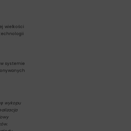
j wielkości
technologii
 w systemie
ykonywanych
owę wykopu
alizacja
dowy
ków.