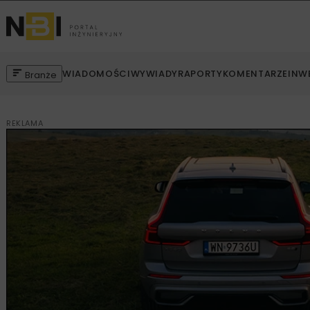
WIADOMOŚCI
WYWIADY
RAPORTY
KOMENTARZE
INW
Branże
REKLAMA