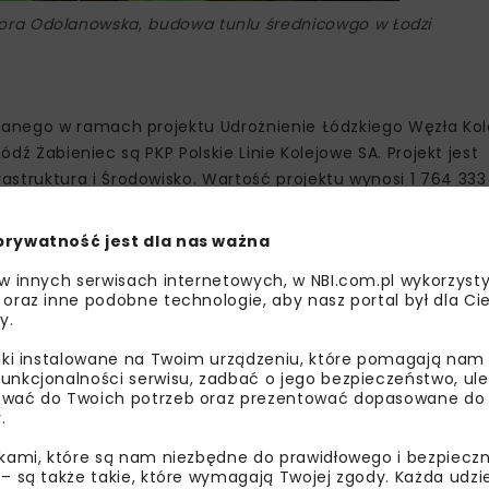
ra Odolanowska, budowa tunlu średnicowgo w Łodzi
wanego w ramach projektu Udrożnienie Łódzkiego Węzła Ko
ódź Żabieniec są PKP Polskie Linie Kolejowe SA. Projekt jest
ruktura i Środowisko. Wartość projektu wynosi 1 764 333 
prywatność jest dla nas ważna
ry ma połączyć ze sobą dwa dworce. Dworzec Łódź Kaliska
mieni swoje przeznaczenie użytkowe. Ze stacji krańcowej 
 w innych serwisach internetowych, w NBI.com.pl wykorzysty
 oraz inne podobne technologie, aby nasz portal był dla Cie
y.
liki instalowane na Twoim urządzeniu, które pomagają nam
unkcjonalności serwisu, zadbać o jego bezpieczeństwo, ul
wać do Twoich potrzeb oraz prezentować dopasowane do Ci
.
 ton
ikami, które są nam niezbędne do prawidłowego i bezpieczn
 – są także takie, które wymagają Twojej zgody. Każda udz