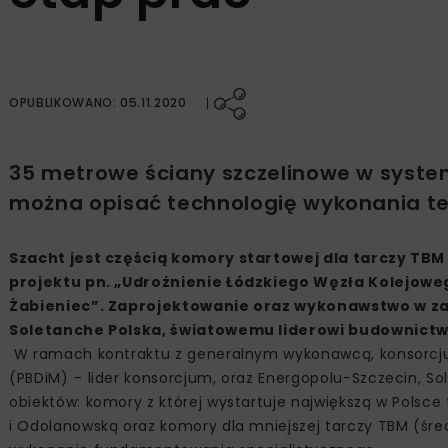
OPUBLIKOWANO: 05.11.2020
35 metrowe ściany szczelinowe w system
można opisać technologię wykonania te
Szacht jest częścią komory startowej dla tarczy TB
projektu pn. „Udrożnienie Łódzkiego Węzła Kolejowego
Żabieniec”. Zaprojektowanie oraz wykonawstwo w z
Soletanche Polska, światowemu liderowi budownict
W ramach kontraktu z generalnym wykonawcą, konsorcjum
(PBDiM) – lider konsorcjum, oraz Energopolu-Szczecin, So
obiektów: komory z której wystartuje największą w Polsce
i Odolanowską oraz komory dla mniejszej tarczy TBM (śred