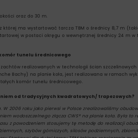
okości oraz do 30 m.
 której ma wystartować tarcza TBM o średnicy 8,7 m (takie
tartowej w postaci okręgu o wewnętrznej średnicy 24 m w 
 komór tunelu średnicowego
zachtów realizowanych w technologii ścian szczelinowych
che Bachy) na planie koła, jest realizowana w ramach w
stałych komór tunelu średnicowego.
zaniem od tradycyjnych kwadratowych/ trapezowych?
a. W 2006 roku jako pierwsi w Polsce zrealizowaliśmy obud
niem wodoszczelnego złącza CWS® na planie koła. Była to re
czasu z powodzeniem stosujemy tę metodę do realizacji obu
iemnych, szybów górniczych, silosów podziemnych, zbiorni