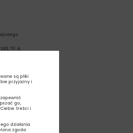
lejowego
383,70 zł,
 z dworcem
stanie się
wane są pliki
bie przyjazny i
 zapewnić
epszać go,
ebie treści i
ego działania
ielona zgoda