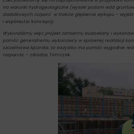
Zdecydowaliśmy się na zaproponowanie w przypadku Komory
na warunki hydrogeologiczne (wysoki poziom wód gruntowy
dodatkowych rozparć w trakcie głębienia wykopu
– wyjaśn
i współautor koncepcji.
Wykonaliśmy więc projekt zamienny budowlany i wykonawcz
pomóc generalnemu wykonawcy w sprawnej realizacji konstru
szczelinowa łącznika, to wszystko ma pomóc wygodnie real
rozparcia.
– zdradza Tomczak.