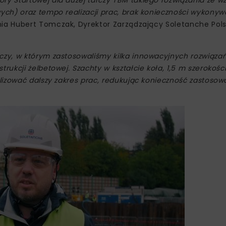
 Startowej dla dużej tarczy TBM takiego rozwiązania ze w
ch) oraz tempo realizacji prac, brak konieczności wykonyw
ia Hubert Tomczak, Dyrektor Zarządzający Soletanche Pol
y, w którym zastosowaliśmy kilka innowacyjnych rozwiązań
kcji żelbetowej. Szachty w kształcie koła, 1,5 m szerokośc
izować dalszy zakres prac, redukując konieczność zastosow