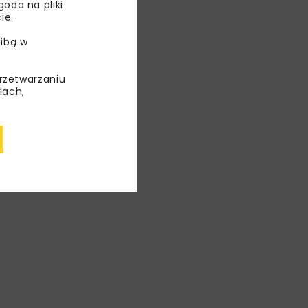
oda na pliki
ie.
ibą w
przetwarzaniu
iach,