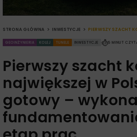
STRONA GŁÓWNA
INWESTYCJE
PIERWSZY SZACHT 
GEOINŻYNIERIA
KOLEJ
TUNELE
INWESTYCJE
5 MINUT CZYT
Pierwszy szacht 
największej w Pol
gotowy – wykon
fundamentowani
etap prac