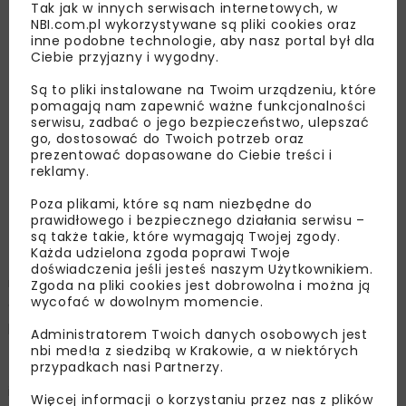
Tak jak w innych serwisach internetowych, w
NBI.com.pl wykorzystywane są pliki cookies oraz
inne podobne technologie, aby nasz portal był dla
Ciebie przyjazny i wygodny.
Są to pliki instalowane na Twoim urządzeniu, które
pomagają nam zapewnić ważne funkcjonalności
serwisu, zadbać o jego bezpieczeństwo, ulepszać
go, dostosować do Twoich potrzeb oraz
prezentować dopasowane do Ciebie treści i
reklamy.
Park Pokoju
Poza plikami, które są nam niezbędne do
prawidłowego i bezpiecznego działania serwisu –
są także takie, które wymagają Twojej zgody.
Park Pokoju
Każda udzielona zgoda poprawi Twoje
Planowana rewitalizacja obejmuje utworzenie parku
doświadczenia jeśli jesteś naszym Użytkownikiem.
miejskiego z bogatym programem wypoczynkowym dla
Zgoda na pliki cookies jest dobrowolna i można ją
wycofać w dowolnym momencie.
osób w różnym wieku. Będzie on utworzony na
przestrzeni 24 ha użytku zielonego, który jest dzisiaj
Administratorem Twoich danych osobowych jest
zaniedbany i zdegradowany. Park będzie również pełnił
nbi med!a z siedzibą w Krakowie, a w niektórych
przypadkach nasi Partnerzy.
funkcję rekreacyjną dla mieszkańców Oświęcimia
i turystów.
Więcej informacji o korzystaniu przez nas z plików