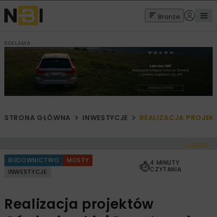
Branże
REKLAMA
STRONA GŁÓWNA
INWESTYCJE
REALIZACJA PROJEK
< Cofnij
BUDOWNICTWO
MOSTY
4 MINUTY
CZYTANIA
INWESTYCJE
Realizacja projektów