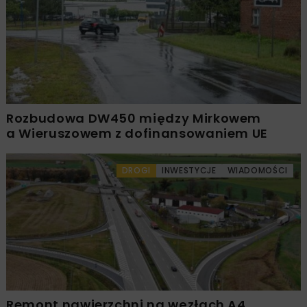
Rozbudowa DW450 między Mirkowem
a Wieruszowem z dofinansowaniem UE
DROGI
INWESTYCJE
WIADOMOŚCI
Remont nawierzchni na węzłach A4.