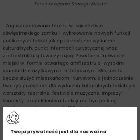
Teren w rejonie Starego Miasta
Zagospodarowanie terenu w sąsiedztwie
oświęcimskiego zamku i wykreowanie nowych funkcji
publicznych takich jak np.: przestrzeń wydarzeń
kulturalnych, punkt informacji turystycznej wraz
z infrastrukturą towarzyszącą. Powstanie tu kwartał
miejski w formie otwartego amfiteatru o wysokim
standardzie użytkowym i estetycznym. Miejsce to
będzie służyć mieszkańcom i turystom, a jednocześnie
tworzyć przestrzeń dla wydarzeń kulturalnych takich jak
warsztaty teatralne, festiwale muzyczne, imprezy i
koncerty. Uzupełnieniem funkcji ma być parking
podziemny mieszczący ok. 150 miejsc postojowych.
Twoja prywatność jest dla nas ważna