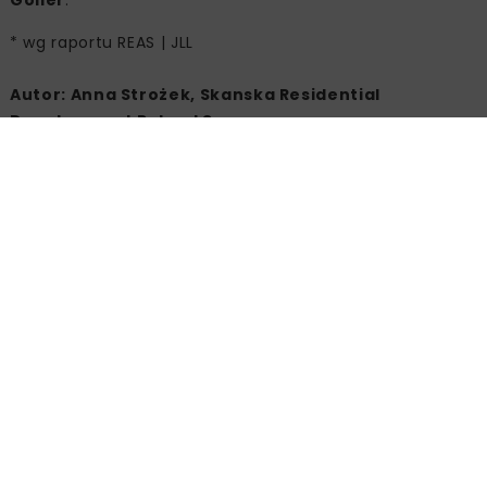
* wg raportu REAS | JLL
Autor: Anna Strożek, Skanska Residential
Development Poland Sp. z o.o.
SKANSKA
SKANSKA RESIDENTIAL DEVELOPMENT POLAND
Powiązane artykuły