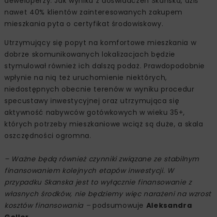
deweloperzy. Jak wynika z doświadczeń Skanska, dziś
nawet 40% klientów zainteresowanych zakupem
mieszkania pyta o certyfikat środowiskowy.
Utrzymujący się popyt na komfortowe mieszkania w
dobrze skomunikowanych lokalizacjach będzie
stymulował również ich dalszą podaż. Prawdopodobnie
wpłynie na nią też uruchomienie niektórych,
niedostępnych obecnie terenów w wyniku procedur
specustawy inwestycyjnej oraz utrzymująca się
aktywność nabywców gotówkowych w wieku 35+,
których potrzeby mieszkaniowe wciąż są duże, a skala
oszczędności ogromna.
– Ważne będą również czynniki związane ze stabilnym
finansowaniem kolejnych etapów inwestycji. W
przypadku Skanska jest to wyłącznie finansowanie z
własnych środków, nie będziemy więc narażeni na wzrost
kosztów finansowania –
podsumowuje
Aleksandra
Goller
.