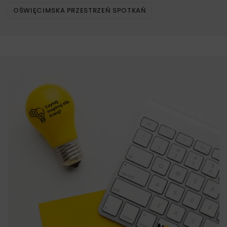
OŚWIĘCIMSKA PRZESTRZEŃ SPOTKAŃ