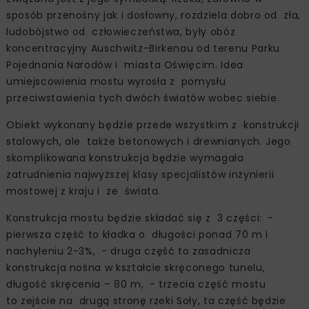
sposób przenośny jak i dosłowny, rozdziela dobro od zła,
ludobójstwo od człowieczeństwa, były obóz
koncentracyjny Auschwitz-Birkenau od terenu Parku
Pojednania Narodów i miasta Oświęcim. Idea
umiejscowienia mostu wyrosła z pomysłu
przeciwstawienia tych dwóch światów wobec siebie.
Obiekt wykonany będzie przede wszystkim z konstrukcji
stalowych, ale także betonowych i drewnianych. Jego
skomplikowana konstrukcja będzie wymagała
zatrudnienia najwyższej klasy specjalistów inżynierii
mostowej z kraju i ze świata.
Konstrukcja mostu będzie składać się z 3 części: -
pierwsza część to kładka o długości ponad 70 m i
nachyleniu 2-3%, - druga część to zasadnicza
konstrukcja nośna w kształcie skręconego tunelu,
długość skręcenia – 80 m, - trzecia część mostu
to zejście na drugą stronę rzeki Soły, ta część będzie