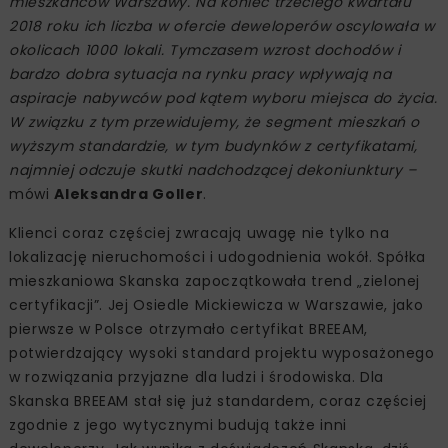
mieszkańców Warszawy. Na koniec trzeciego kwartału
2018 roku ich liczba w ofercie deweloperów oscylowała w
okolicach 1000 lokali. Tymczasem wzrost dochodów i
bardzo dobra sytuacja na rynku pracy wpływają na
aspiracje nabywców pod kątem wyboru miejsca do życia.
W związku z tym przewidujemy, że segment mieszkań o
wyższym standardzie, w tym budynków z certyfikatami,
najmniej odczuje skutki nadchodzącej dekoniunktury –
mówi
Aleksandra Goller
.
Klienci coraz częściej zwracają uwagę nie tylko na
lokalizację nieruchomości i udogodnienia wokół. Spółka
mieszkaniowa Skanska zapoczątkowała trend „zielonej
certyfikacji”. Jej Osiedle Mickiewicza w Warszawie, jako
pierwsze w Polsce otrzymało certyfikat BREEAM,
potwierdzający wysoki standard projektu wyposażonego
w rozwiązania przyjazne dla ludzi i środowiska. Dla
Skanska BREEAM stał się już standardem, coraz częściej
zgodnie z jego wytycznymi budują także inni