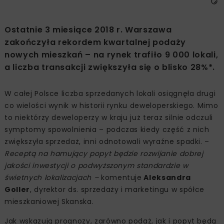
Ostatnie 3 miesiące 2018 r. Warszawa
zakończyła rekordem kwartalnej podaży
nowych mieszkań – na rynek trafiło 9 000 lokali,
a liczba transakcji zwiększyła się o blisko 28%*.
W całej Polsce liczba sprzedanych lokali osiągnęła drugi
co wielości wynik w historii rynku deweloperskiego. Mimo
to niektórzy deweloperzy w kraju już teraz silnie odczuli
symptomy spowolnienia – podczas kiedy część z nich
zwiększyła sprzedaż, inni odnotowali wyraźne spadki. –
Receptą na hamujący popyt będzie rozwijanie dobrej
jakości inwestycji o podwyższonym standardzie w
świetnych lokalizacjach –
komentuje
Aleksandra
Goller
, dyrektor ds. sprzedaży i marketingu w spółce
mieszkaniowej Skanska.
Jak wskazują prognozy, zarówno podaż, jak i popyt będą