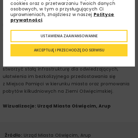
cookies oraz o przetwarzaniu Twoich danych
osobowych, w tym o przysługujących Ci
Centrum Obsługi Odwiedzających Miejsce Pamięci
uprawnieniach, znajdziesz w naszej
Polityce
Na ponad 3 hektarach powstanie nowoczesne centrum
prywatności
.
recepcyjne dla grup odwiedzających Miejsce Pamięci
Auschwitz. Obejmie ono m.in. centrum przyjmowania
USTAWIENIA ZAAWANSOWANNE
odwiedzających oraz parking. Nowe rozwiązanie
znacznie usprawni obsługę dwóch milionów turystów
AKCEPTUJĘ I PRZECHODZĘ DO SERWISU
z całego świata, corocznie przyjeżdżających
do Muzeum. Zintegrowanie Centrum z miastem pozwoli
stworzyć stałą infrastrukturę dla odwiedzających,
ułatwienia im bezkolizyjnego przedostawania się
z Miejsca Pamięci w kierunku miasta oraz promowania
pobytów kilkudniowych na Ziemi Oświęcimskiej.
Wizualizacje: Urząd Miasta Oświęcim, Arup
Źródło:
Urząd Miasta Oświęcim, Arup