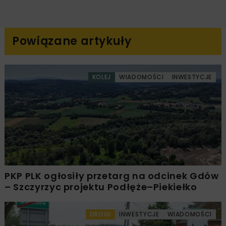
Powiązane artykuły
KOLEJ
WIADOMOŚCI
INWESTYCJE
PKP PLK ogłosiły przetarg na odcinek Gdów
– Szczyrzyc projektu Podłęże–Piekiełko
DROGI
INWESTYCJE
WIADOMOŚCI