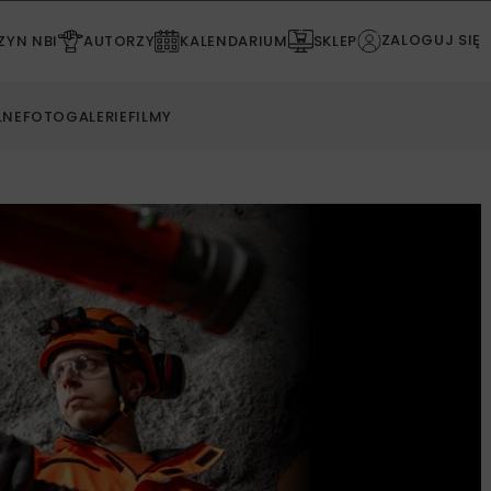
ZALOGUJ SIĘ
YN NBI
AUTORZY
KALENDARIUM
SKLEP
LNE
FOTOGALERIE
FILMY