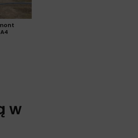
emont
 A4
ą w