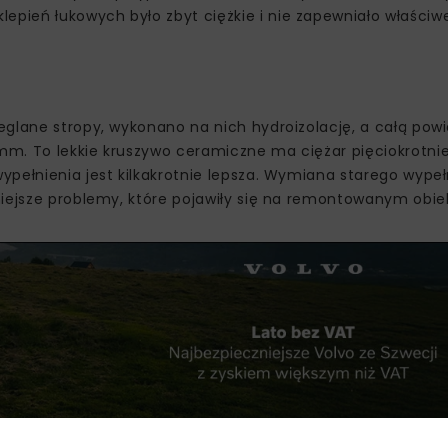
pień łukowych było zbyt ciężkie i nie zapewniało właściwe
eglane stropy, wykonano na nich hydroizolację, a całą pow
m. To lekkie kruszywo ceramiczne ma ciężar pięciokrotnie
pełnienia jest kilkakrotnie lepsza. Wymiana starego wypeł
niejsze problemy, które pojawiły się na remontowanym obie