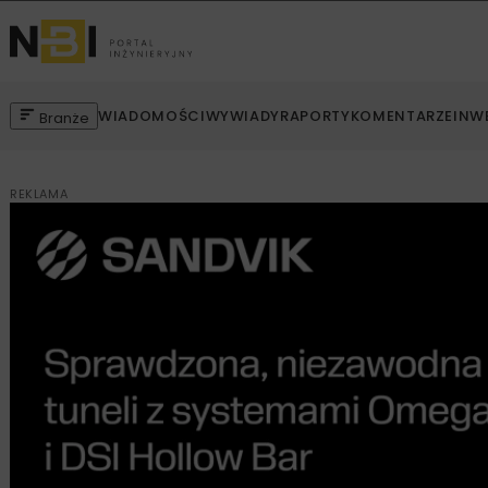
WIADOMOŚCI
WYWIADY
RAPORTY
KOMENTARZE
INW
Branże
REKLAMA