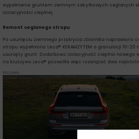
wypełnienie gruntem ziemnym zabytkowych ceglanych skle
izolacyjności cieplnej.
Remont ceglanego stropu
Po usunięciu ziemnego przykrycia zbiornika naprawiono c
stropu wypełniono Leca® KERAMZYTEM o granulacji 10-20 m
usunięty grunt. Dodatkowo izolacyjność cieplna nowego wy
na kruszywo Leca® pozwoliła więc rozwiązać dwa najistot
REKLAMA