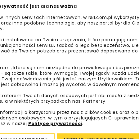
prywatność jest dla nas ważna
z Pracownię Projektową KMS z Gdańska. Prace budowlane wy
 w innych serwisach internetowych, w NBI.com.pl wykorzysty
 oraz inne podobne technologie, aby nasz portal był dla Cie
y.
liki instalowane na Twoim urządzeniu, które pomagają nam
unkcjonalności serwisu, zadbać o jego bezpieczeństwo, ul
wać do Twoich potrzeb oraz prezentować dopasowane do Ci
 ale również swoisty hotel dla nietoperzy. Każdej zimy pod 
.
ieli niemal wszystkich 26 występujących w Polsce gatunków 
ikami, które są nam niezbędne do prawidłowego i bezpieczn
użego (zdecydowanie zasługującego na to określenie).
 – są także takie, które wymagają Twojej zgody. Każda udz
 Twoje doświadczenia jeśli jesteś naszym Użytkownikiem. Zg
.leca.pl
.
 jest dobrowolna i można ją wycofać w dowolnym momenc
marka Leca®
tratorem Twoich danych osobowych jest nbi med!a z siedz
e, a w niektórych przypadkach nasi Partnerzy.
informacji o korzystaniu przez nas z plików cookies oraz o 
danych osobowych, w tym o przysługujących Ci uprawnien
esz w naszej
Polityce prywatności
.