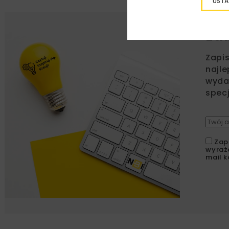
USTA
Lu
Zapi
najle
wydar
specj
Zap
wyraż
mail k