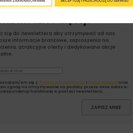
WIENIA ZAAWANSOWANNE
AKCEPTUJĘ I PRZECHODZĘ DO SERWISU
bisz wiedzieć więcej?
sz się do newslettera aby otrzymywać od nas
psze informacje branżowe, zaproszenia na
zenia, atrakcyjne oferty i dedykowane akcje
alne.
oznałam/em się z
Polityką Prywatności
i
Regulaminem
oraz
am zgodę na otrzymywanie na podany przeze mnie adres e-
orespondencji handlowej w postaci newslettera.
ZAPISZ MNIE