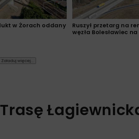
ukt w Żorach oddany
Ruszył przetarg na r
węzła Bolesławiec na
Załaduj więcej...
Trasę Łagiewnick