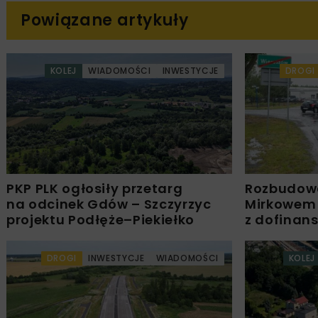
Powiązane artykuły
KOLEJ
WIADOMOŚCI
INWESTYCJE
DROGI
PKP PLK ogłosiły przetarg
Rozbudow
na odcinek Gdów – Szczyrzyc
Mirkowem
projektu Podłęże–Piekiełko
z dofinan
DROGI
INWESTYCJE
WIADOMOŚCI
KOLEJ