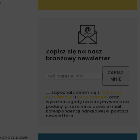
e
Zapisz się na nasz
branżowy newsletter
ZAPISZ
MNIE
Zapoznałam/em się z
Polityką
Prywatności
i
Regulaminem
oraz
wyrażam zgodę na otrzymywanie na
podany przeze mnie adres e-mail
korespondencji handlowej w postaci
newslettera.
otychczasowe