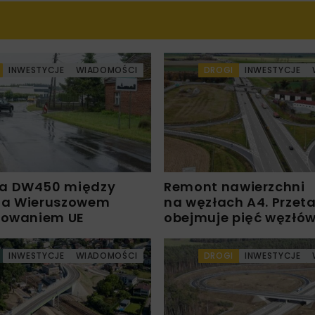
INWESTYCJE
WIADOMOŚCI
DROGI
INWESTYCJE
a DW450 między
Remont nawierzchni
 a Wieruszowem
na węzłach A4. Przet
sowaniem UE
obejmuje pięć węzłó
INWESTYCJE
WIADOMOŚCI
DROGI
INWESTYCJE