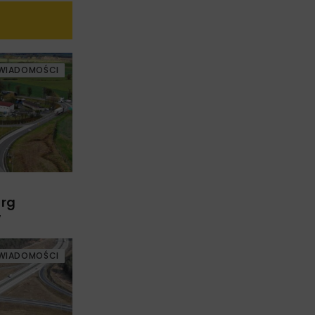
WIADOMOŚCI
arg
w
WIADOMOŚCI