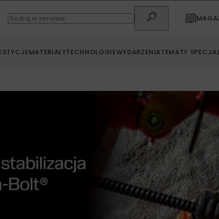
MAGAZ
ESTYCJE
MATERIAŁY
TECHNOLOGIE
WYDARZENIA
TEMATY SPECJA