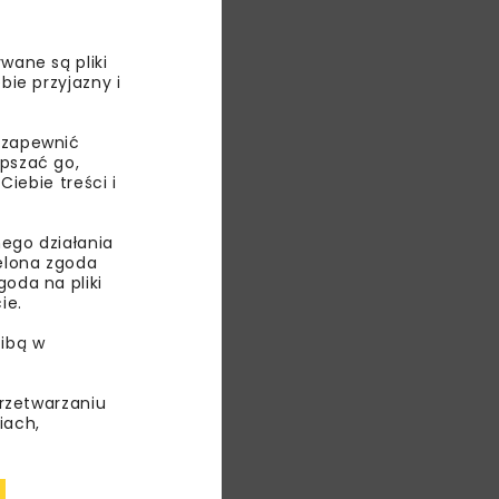
konała firma
wane są pliki
bie przyjazny i
 zapewnić
epszać go,
ebie treści i
ceglanymi
tych ssaków,
ego działania
ielona zgoda
oda na pliki
ie.
ibą w
przetwarzaniu
iach,