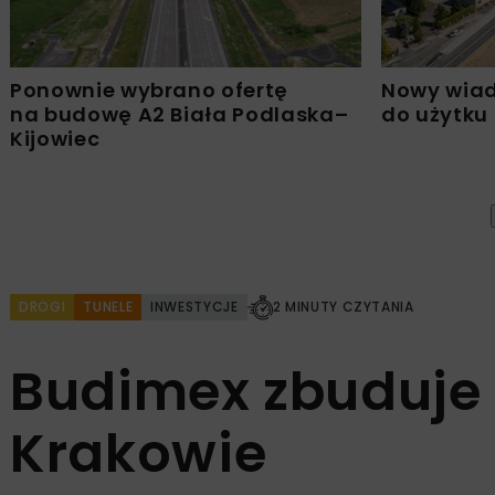
Ponownie wybrano ofertę
Nowy wiad
na budowę A2 Biała Podlaska–
do użytku
Kijowiec
DROGI
TUNELE
INWESTYCJE
2 MINUTY CZYTANIA
Budimex zbuduje 
Krakowie