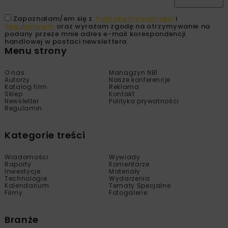
Zapoznałam/em się z
Polityką Prywatności
i
Regulaminem
oraz wyrażam zgodę na otrzymywanie na
podany przeze mnie adres e-mail korespondencji
handlowej w postaci newslettera.
Menu strony
O nas
Managzyn NBI
Autorzy
Nasze konferencje
Katalog firm
Reklama
Sklep
Kontakt
Newsletter
Polityka prywatności
Regulamin
Kategorie treści
Wiadomości
Wywiady
Raporty
Komentarze
Inwestycje
Materiały
Technologie
Wydarzenia
Kalendarium
Tematy Specjalne
Filmy
Fotogalerie
Branże