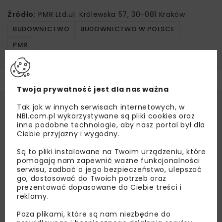
Źródło:
PMR Ltd.ul. Królewska 57, 30-081 Kraków
BUDOWNICTWO
BUDOWNICTWO W POLSCE
PMR
Twoja prywatność jest dla nas ważna
Tak jak w innych serwisach internetowych, w
NBI.com.pl wykorzystywane są pliki cookies oraz
inne podobne technologie, aby nasz portal był dla
Ciebie przyjazny i wygodny.
Są to pliki instalowane na Twoim urządzeniu, które
pomagają nam zapewnić ważne funkcjonalności
serwisu, zadbać o jego bezpieczeństwo, ulepszać
go, dostosować do Twoich potrzeb oraz
prezentować dopasowane do Ciebie treści i
reklamy.
Poza plikami, które są nam niezbędne do