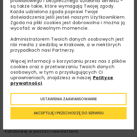
prawidłowego i bezpiecznego działania serwisu –
są także takie, które wymagają Twojej zgody.
Każda udzielona zgoda poprawi Twoje
doświadczenia jeśli jesteś naszym Użytkownikiem.
Zgoda na pliki cookies jest dobrowolna i można ją
wycofać w dowolnym momencie.
Administratorem Twoich danych osobowych jest
nbi med!a z siedzibą w Krakowie, a w niektórych
przypadkach nasi Partnerzy.
Lubisz wiedzieć więcej?
Więcej informacji o korzystaniu przez nas z plików
cookies oraz o przetwarzaniu Twoich danych
Zapisz się do newslettera aby otrzymywać od
osobowych, w tym o przysługujących Ci
nas najlepsze informacje branżowe,
uprawnieniach, znajdziesz w naszej
Polityce
zaproszenia na wydarzenia, atrakcyjne oferty i
prywatności
.
dedykowane akcje specjalne.
USTAWIENIA ZAAWANSOWANNE
AKCEPTUJĘ I PRZECHODZĘ DO SERWISU
Zapoznałam/em się z
Polityką Prywatności
i
Regulaminem
oraz wyrażam zgodę na otrzymywanie na
podany przeze mnie adres e-mail korespondencji
handlowej w postaci newslettera.