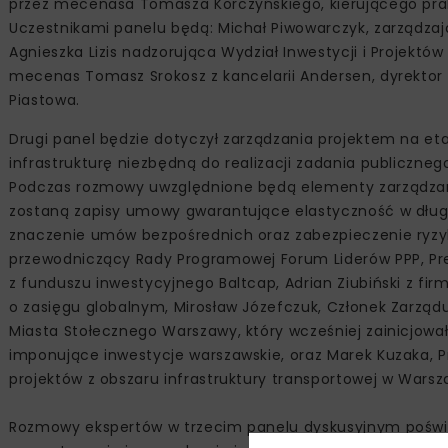
przez mecenasa Tomasza Korczyńskiego, kierującego prak
Uczestnikami panelu będą: Michał Piwowarczyk, zarządzaj
Agnieszka Lizis nadzorująca Wydział Inwestycji i Projekt
mecenas Tomasz Srokosz z kancelarii Andersen, dyrektor M
Piastowa.
Drugi panel będzie dotyczył zarządzania projektem na et
infrastrukturę niezbędną do realizacji zadania publiczn
Podczas rozmowy uwzględnione będą elementy zarządzani
zostaną zapisy umowy gwarantujące elastyczność w dług
znaczenie umów bezpośrednich oraz zabezpieczenie ryzyk
przewodniczący Rady Programowej Forum Liderów PPP, Pr
z funduszu inwestycyjnego Baltcap, Adrian Ziubiński z f
o zasięgu globalnym, Mirosław Józefczuk, Członek Zarządu
Miasta Stołecznego Warszawy, który wcześniej zainicjował
imponujące inwestycje warszawskie, oraz Marek Kuzaka, Pr
projektów z obszaru infrastruktury transportowej w Warsz
Rozmowy ekspertów w trzecim panelu dyskusyjnym poświę