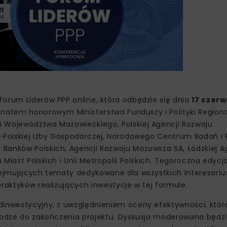
Forum Liderów PPP online, która odbędzie się dnia
17 czerw
ronatem honorowym Ministerstwa Funduszy i Polityki Regiona
a Województwa Mazowieckiego, Polskiej Agencji Rozwoju
o-Polskiej Izby Gospodarczej, Narodowego Centrum Badań i 
Banków Polskich, Agencji Rozwoju Mazowsza SA, Łódzkiej A
Miast Polskich i Unii Metropolii Polskich. Tegoroczna edyc
obejmujących tematy dedykowane dla wszystkich interesariu
praktyków realizujących inwestycje w tej formule.
edinwestycyjny, z uwzględnieniem oceny efektywności, któ
drodze do zakończenia projektu. Dyskusja moderowana będz