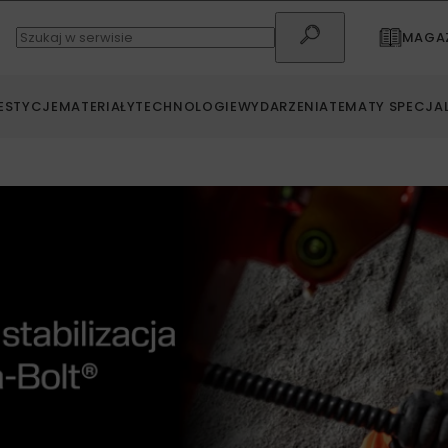
MAGAZ
ESTYCJE
MATERIAŁY
TECHNOLOGIE
WYDARZENIA
TEMATY SPECJA