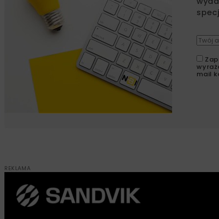
wydar
specj
Zap
wyraż
mail k
REKLAMA