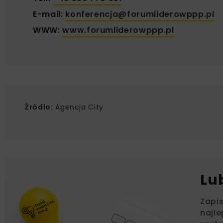
E-mail:
konferencja@forumliderowppp.pl
WWW:
www.forumliderowppp.pl
Źródło:
Agencja City
Lu
Zapi
najle