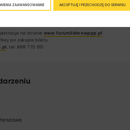
WIENIA ZAAWANSOWANNE
AKCEPTUJĘ I PRZECHODZĘ DO SERWISU
cap, EY, Bank Pekao SA, Bank Gospodarstwa Krajowego, Ande
ns. Wydarzenie organizowane jest cyklicznie od roku 2016.
e w Polsce, w której wzięło udział 400 osób.
jestracja na stronie
www.forumliderowppp.pl
liwy po zakupie biletu
.pl
, tel. 888 770 651
darzeniu
 Warszawa