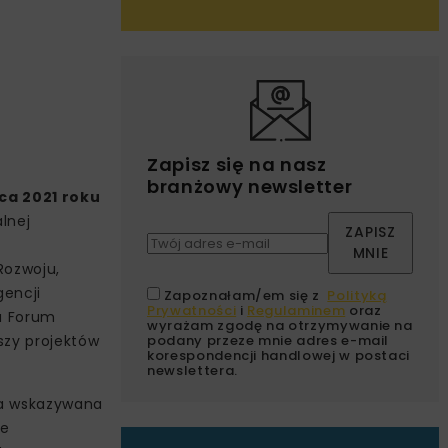
Zapisz się na nasz
branżowy newsletter
ca 2021 roku
lnej
ZAPISZ
MNIE
Rozwoju,
gencji
Zapoznałam/em się z
Polityką
Prywatności
i
Regulaminem
oraz
ja Forum
wyrażam zgodę na otrzymywanie na
szy projektów
podany przeze mnie adres e-mail
korespondencji handlowej w postaci
newslettera.
ra wskazywana
ie