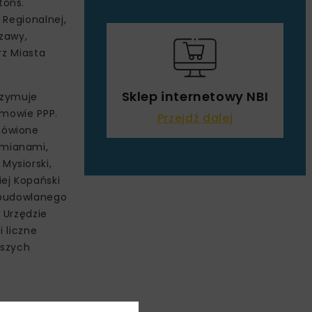
tons.
 Regionalnej,
szawy,
rz Miasta
Sklep internetowy NBI
rzymuje
 umowie PPP.
Przejdź dalej
mówione
zmianami,
Mysiorski,
ej Kopański
a budowlanego
 Urzędzie
 liczne
kszych
e