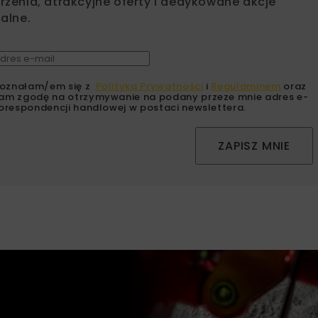
zenia, atrakcyjne oferty i dedykowane akcje
alne.
oznałam/em się z
Polityką Prywatności
i
Regulaminem
oraz
am zgodę na otrzymywanie na podany przeze mnie adres e-
orespondencji handlowej w postaci newslettera.
ZAPISZ MNIE