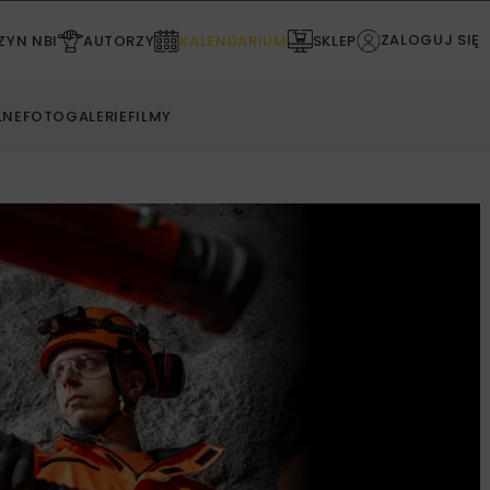
ZALOGUJ SIĘ
YN NBI
AUTORZY
KALENDARIUM
SKLEP
LNE
FOTOGALERIE
FILMY