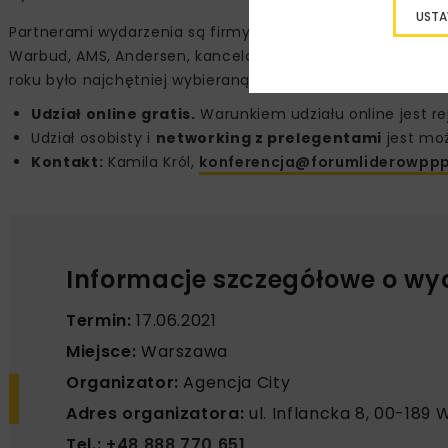
USTA
Partnerami wydarzenia są firmy Hochtief, Gulermak, Balt
Warbud, AMS, Andersen, kancelaria Jacek Kosiński i Dento
roku było najchętniej wybieraną konferencją o tej tematyc
Udział online gratis.
Warunkiem udziału online jest re
Udział osobisty i
networking z prelegentami
jest moż
Kontakt:
Kamila Król,
konferencja@forumliderowppp
Informacje szczegółowe o wy
Termin:
17.06.2021
Miejsce:
Warszawa
Organizator:
Agencja City
Adres organizatora:
ul. Inflancka 8, 00-189
Tel.:
+48 888 770 651