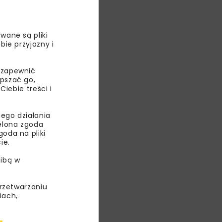
 korzyści
styczność
ratorem
wane są pliki
a w EY,
bie przyjazny i
r Listkiewicz,
i Wsparcia
 zapewnić
epszać go,
ebie treści i
z Nunez
ego działania
k
ielona zgoda
oda na pliki
ie.
waju”.
rcjum firm
ibą w
 jest
rodków
przetwarzaniu
 o krakowskie
iach,
weźmie udział