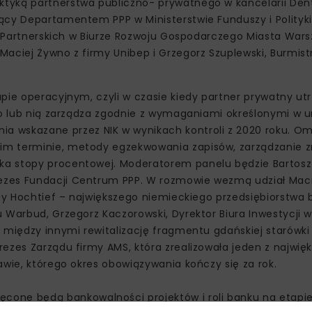
tyką partnerstwa publiczno- prywatnego w kancelarii Den
ący Departamentem PPP w Ministerstwie Funduszy i Polityki
ów Partnerskich w Biurze Rozwoju Gospodarczego Miasta War
aciej Żywno z firmy Unibep i Grzegorz Szuplewski, Burmist
apie operacyjnym, czyli w czasie kiedy partner prywatny ut
ego lub nią zarządza zgodnie z wymaganiami określonymi w
a wskazane przez NIK w wynikach kontroli z 2020 roku. O
im terminie, metody egzekwowania zapisów, zarządzanie 
a stopy procentowej. Moderatorem panelu będzie Bartosz 
ezes Fundacji Centrum PPP. W rozmowie wezmą udział Maci
irmy Hochtief – największego niemieckiego przedsiębiorstw
 Warbud, Grzegorz Kaczorowski, Dyrektor Biura Inwestycji w
 między innymi rewitalizację fragmentu gdańskiej starówki i
ezes Zarządu firmy AMS, która zrealizowała jeden z najwię
awie, którego okres obowiązywania kończy się za rok.
cone będą bankowalności projektów i roli banku na etapi