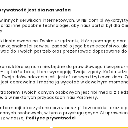
ą zasady oceniania przez bank projektów inwestycyjnych i
ania i realizacji inwestycji. Eksperci wskazali również ela
prywatność jest dla nas ważna
 partnera prywatnego jako istotny element debaty. Mode
 w innych serwisach internetowych, w NBI.com.pl wykorzysty
stnikami Maciej Ziomek, Associate Partner i Lider Doradztw
 oraz inne podobne technologie, aby nasz portal był dla Cie
największego zrealizowanego w Polsce projektu PPP, Sławomi
y.
o w Pekao SA, Anna Łopaciuk, Manager Departamentu Analiz 
liki instalowane na Twoim urządzeniu, które pomagają nam
ązku Banków Polskich.
unkcjonalności serwisu, zadbać o jego bezpieczeństwo, ul
wać do Twoich potrzeb oraz prezentować dopasowane do Ci
reprezentujący instytucje amerykańskie, w tym Fernanda Rui
.
enchmarking Infrastructure Development oraz David Baxter
ikami, które są nam niezbędne do prawidłowego i bezpieczn
aką będą pełnić projekty PPP w planach odbudowy gospodare
 – są także takie, które wymagają Twojej zgody. Każda udz
 Twoje doświadczenia jeśli jesteś naszym Użytkownikiem. Zg
 jest dobrowolna i można ją wycofać w dowolnym momenc
nym aktualnie etapie projektu „krakowskiego szybkiego tram
ealizację podpisało z Zakładem Dróg Miasta Krakowa konso
tratorem Twoich danych osobowych jest nbi med!a z siedz
e, a w niektórych przypadkach nasi Partnerzy.
hhu. Projekt związany z budową linii tramwajowej w Krakowie
 PPP. Spłata zobowiązań finansowych ma być pokryta ze ś
informacji o korzystaniu przez nas z plików cookies oraz o 
jnego i środków unijnych z perspektywy 2021-27. W oparciu
danych osobowych, w tym o przysługujących Ci uprawnien
esz w naszej
Polityce prywatności
.
owania takich przedsięwzięć w tym wariancie. W dyskusji 
ski i Łukasz Wypych z firmy Gulermak.