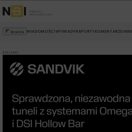
WIADOMOŚCI
WYWIADY
RAPORTY
KOMENTARZE
INW
Branże
REKLAMA