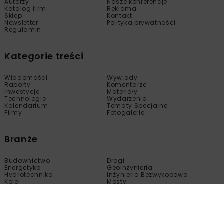
Autorzy
Nasze konferencje
Katalog firm
Reklama
Sklep
Kontakt
Newsletter
Polityka prywatności
Regulamin
Kategorie treści
Wiadomości
Wywiady
Raporty
Komentarze
Inwestycje
Materiały
Technologie
Wydarzenia
Kalendarium
Tematy Specjalne
Filmy
Fotogalerie
Branże
Budownictwo
Drogi
Energetyka
Geoinżynieria
Hydrotechnika
Inżynieria Bezwykopowa
Kolej
Mosty
Tunele
Wod-Kan
Motoryzacja