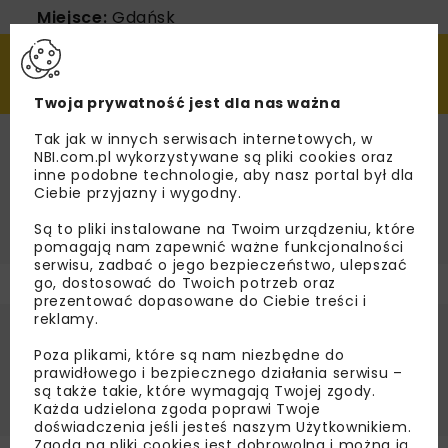
Miejsce:
Gdańsk
Organizator:
Gdańskie Wody, Gdańska
Fundacja Wody, Izba Gospodarcza
„Wodociągi Polskie”, Miasto Gdańsk
Twoja prywatność jest dla nas ważna
Tel.:
+48 501 209 346
Tak jak w innych serwisach internetowych, w
E-mail:
j.sobolewski@gdanskiewody.pl
NBI.com.pl wykorzystywane są pliki cookies oraz
inne podobne technologie, aby nasz portal był dla
WWW:
https://zielonaretencja.pl
Ciebie przyjazny i wygodny.
Są to pliki instalowane na Twoim urządzeniu, które
pomagają nam zapewnić ważne funkcjonalności
serwisu, zadbać o jego bezpieczeństwo, ulepszać
go, dostosować do Twoich potrzeb oraz
prezentować dopasowane do Ciebie treści i
reklamy.
RETENCJA
WODY OPADOWE
Poza plikami, które są nam niezbędne do
prawidłowego i bezpiecznego działania serwisu –
ZAGOSPODAROWANIE WODY
są także takie, które wymagają Twojej zgody.
Każda udzielona zgoda poprawi Twoje
doświadczenia jeśli jesteś naszym Użytkownikiem.
Zgoda na pliki cookies jest dobrowolna i można ją