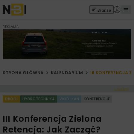
Branże
REKLAMA
STRONA GŁÓWNA
KALENDARIUM
III KONFERENCJA 
< Cofnij
DROGI
HYDROTECHNIKA
WOD-KAN
KONFERENCJE
III Konferencja Zielona
Retencja: Jak Zacząć?