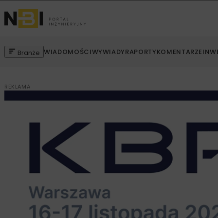
WIADOMOŚCI
WYWIADY
RAPORTY
KOMENTARZE
INW
Branże
REKLAMA