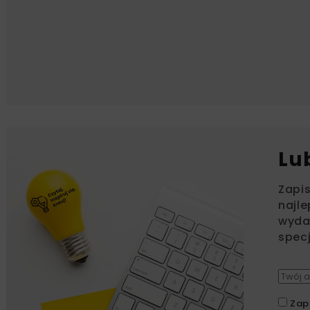
Lu
Zapi
najle
wydar
specj
Zap