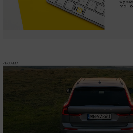
wyraż
mail k
REKLAMA