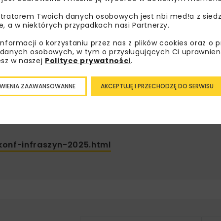
tratorem Twoich danych osobowych jest nbi med!a z siedz
e, a w niektórych przypadkach nasi Partnerzy.
darzeniu
informacji o korzystaniu przez nas z plików cookies oraz o 
danych osobowych, w tym o przysługujących Ci uprawnien
esz w naszej
Polityce prywatności
.
WIENIA ZAAWANSOWANNE
AKCEPTUJĘ I PRZECHODZĘ DO SERWISU
chników Komunikacji Rzeczpospolitej Polskiej Oddział
iu, ul. prof. W. Krukowskiego 1, 26-600 Radom
_konf-infraszyn-2025.html