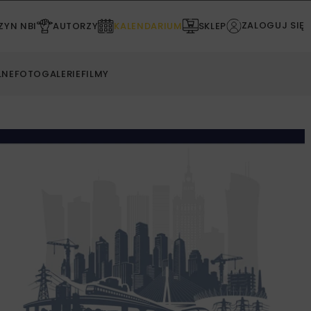
ZALOGUJ SIĘ
YN NBI
AUTORZY
KALENDARIUM
SKLEP
LNE
FOTOGALERIE
FILMY