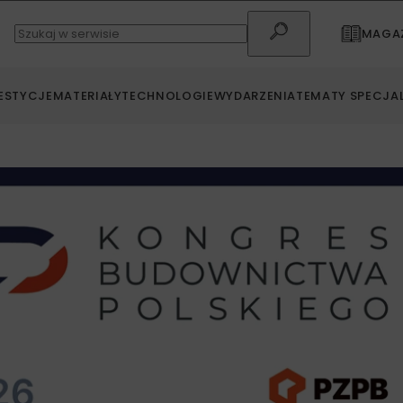
MAGAZ
ESTYCJE
MATERIAŁY
TECHNOLOGIE
WYDARZENIA
TEMATY SPECJA