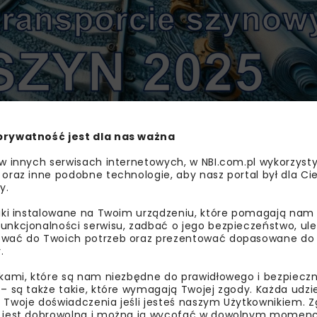
yjne, ekonomiczne oraz techniczne realizacji inwestycji
prywatność jest dla nas ważna
iem realizacji inwestycji infrastrukturalnych w transporc
 w innych serwisach internetowych, w NBI.com.pl wykorzysty
 oraz inne podobne technologie, aby nasz portal był dla Cie
y.
, 34-500 Zakopane
liki instalowane na Twoim urządzeniu, które pomagają nam
unkcjonalności serwisu, zadbać o jego bezpieczeństwo, ul
zpospolitej Polskiej Oddział w Radomiu,
wać do Twoich potrzeb oraz prezentować dopasowane do Ci
.
rsytetu Radomskiego,
ikami, które są nam niezbędne do prawidłowego i bezpieczn
 – są także takie, które wymagają Twojej zgody. Każda udz
 Twoje doświadczenia jeśli jesteś naszym Użytkownikiem. Zg
 jest dobrowolna i można ją wycofać w dowolnym momenc