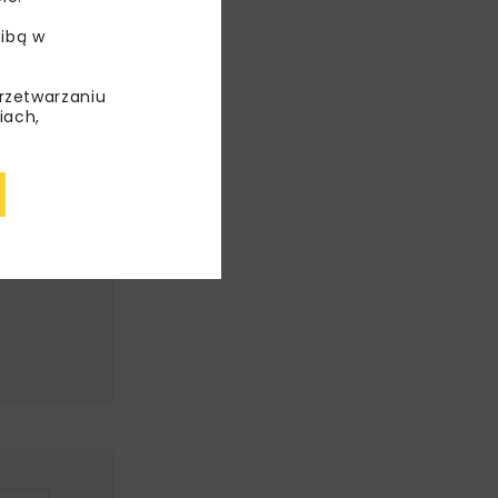
ibą w
przetwarzaniu
iach,