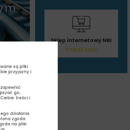
Sklep internetowy NBI
Przejdź dalej
ie szynowym
wane są pliki
bie przyjazny i
 zapewnić
epszać go,
ebie treści i
ego działania
ielona zgoda
oda na pliki
ie.