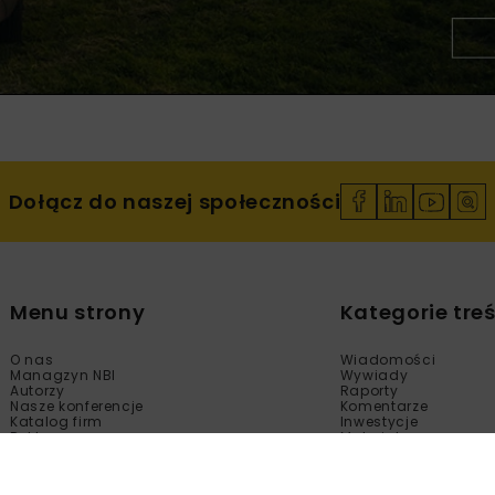
Dołącz do naszej społeczności
Menu strony
Kategorie treś
O nas
Wiadomości
Managzyn NBI
Wywiady
Autorzy
Raporty
Nasze konferencje
Komentarze
Katalog firm
Inwestycje
Reklama
Materiały
Sklep
Technologie
Kontakt
Wydarzenia
Newsletter
Kalendarium