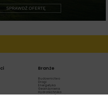
ci
Branże
Budownictwo
Drogi
Energetyka
Geoinżynieria
Hydrotechnika
Inżynieria Bezwykopowa
Kolej
Mosty
Tunele