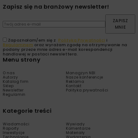
Zapisz się na branżowy newsletter!
ZAPISZ
MNIE
Zapoznałam/em się z
Polityką Prywatności
i
Regulaminem
oraz wyrażam zgodę na otrzymywanie na
podany przeze mnie adres e-mail korespondencji
handlowej w postaci newslettera.
Menu strony
O nas
Managzyn NBI
Autorzy
Nasze konferencje
Katalog firm
Reklama
Sklep
Kontakt
Newsletter
Polityka prywatności
Regulamin
Kategorie treści
Wiadomości
Wywiady
Raporty
Komentarze
Inwestycje
Materiały
Technologie
Wydarzenia