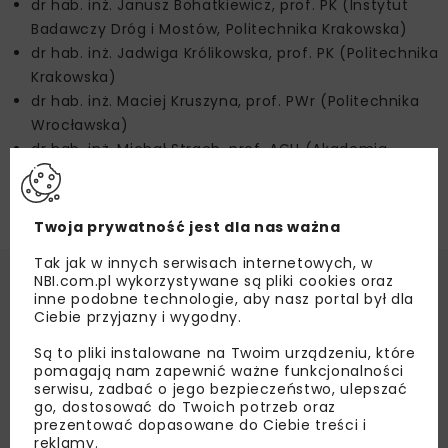
dr hab. inż. Janusz Bohatkiewicz, prof. PK (Instytut
Badawczy Dróg i Mostów, Politechnika Krakowska)
dr hab. inż. Jadwiga Królikowska, prof. PK (Politechnika
Krakowska)
dr hab. inż. Maciej Kruszyna, prof. PWr (Politechnika
Wrocławska)
dr hab. inż. Michał Strach, prof. AGH (Akademia
Górniczo-Hutnicza)
dr inż. Piotr Zieliński (Politechnika Krakowska)
Twoja prywatność jest dla nas ważna
Tak jak w innych serwisach internetowych, w
NBI.com.pl wykorzystywane są pliki cookies oraz
inne podobne technologie, aby nasz portal był dla
Ciebie przyjazny i wygodny.
Informacje szczegółowe o
wydarzeniu
Są to pliki instalowane na Twoim urządzeniu, które
pomagają nam zapewnić ważne funkcjonalności
Termin:
10.04.2025 - 11.04.2025
serwisu, zadbać o jego bezpieczeństwo, ulepszać
go, dostosować do Twoich potrzeb oraz
Miejsce:
Niepołomice
prezentować dopasowane do Ciebie treści i
reklamy.