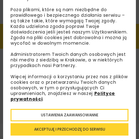
Organizator:
Stowarzyszenie Inżynierów
i Techników Komunikacji RP Oddział
Poza plikami, które są nam niezbędne do
w Krakowie przy udziale: Politechniki
prawidłowego i bezpiecznego działania serwisu –
Krakowskiej: Katedry Dróg, Kolei i Inżynierii
są także takie, które wymagają Twojej zgody.
Ruchu oraz Katedry Systemów
Każda udzielona zgoda poprawi Twoje
Transportowych, Generalnej Dyrekcji Dróg
doświadczenia jeśli jesteś naszym Użytkownikiem.
Krajowych i Autostrad Oddział w Krakowie,
Zgoda na pliki cookies jest dobrowolna i można ją
Zarządu Dróg Wojewódzkich w Krakowie,
wycofać w dowolnym momencie.
Zarządu Dróg Powiatu Krakowskiego,
Zarządu Dróg Miasta Krakowa
Administratorem Twoich danych osobowych jest
nbi med!a z siedzibą w Krakowie, a w niektórych
Adres organizatora:
ul. Siostrzana 11, 30-
przypadkach nasi Partnerzy.
804 Kraków
Więcej informacji o korzystaniu przez nas z plików
Tel.:
+48 12 658 93 72
cookies oraz o przetwarzaniu Twoich danych
osobowych, w tym o przysługujących Ci
E-mail:
krakow@sitkrp.org.pl
uprawnieniach, znajdziesz w naszej
Polityce
WWW:
https://novdrog-25.sitk.org.pl
prywatności
.
USTAWIENIA ZAAWANSOWANNE
AKCEPTUJĘ I PRZECHODZĘ DO SERWISU