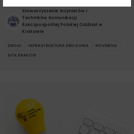
Stowarzyszenie Inżynierów i
Techników Komunikacji
Rzeczpospolitej Polskiej Oddział w
Krakowie
DROGI
INFRASTRUKTURA DROGOWA
NOVDROG
SITK KRAKÓW