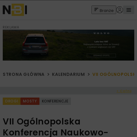
Branże
REKLAMA
STRONA GŁÓWNA
KALENDARIUM
VII OGÓLNOPOLSK
< Cofnij
DROGI
MOSTY
KONFERENCJE
VII Ogólnopolska
Konferencja Naukowo-