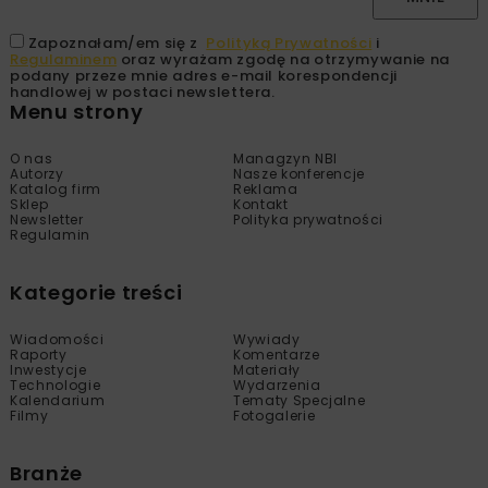
Zapoznałam/em się z
Polityką Prywatności
i
Regulaminem
oraz wyrażam zgodę na otrzymywanie na
podany przeze mnie adres e-mail korespondencji
handlowej w postaci newslettera.
Menu strony
O nas
Managzyn NBI
Autorzy
Nasze konferencje
Katalog firm
Reklama
Sklep
Kontakt
Newsletter
Polityka prywatności
Regulamin
Kategorie treści
Wiadomości
Wywiady
Raporty
Komentarze
Inwestycje
Materiały
Technologie
Wydarzenia
Kalendarium
Tematy Specjalne
Filmy
Fotogalerie
Branże