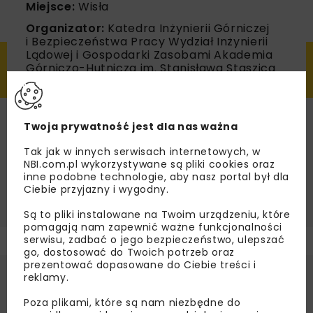
Miejsce:
Wisła
Organizator:
Katedra Inżynierii Górniczej
i Bezpieczeństwa Pracy Wydział Inżynierii
Lądowej i Gospodarki Zasobami Akademia
Górniczo-Hutnicza im. Stanisława Staszica
Adres organizatora:
Al. Mickiewicza 30, 30-
059 Kraków
Tel.:
12 617 44 90
Twoja prywatność jest dla nas ważna
E-mail:
szkolago@agh.edu.pl
Tak jak w innych serwisach internetowych, w
NBI.com.pl wykorzystywane są pliki cookies oraz
WWW:
https://www.sgo.agh.edu.pl/
inne podobne technologie, aby nasz portal był dla
Ciebie przyjazny i wygodny.
Są to pliki instalowane na Twoim urządzeniu, które
pomagają nam zapewnić ważne funkcjonalności
serwisu, zadbać o jego bezpieczeństwo, ulepszać
go, dostosować do Twoich potrzeb oraz
prezentować dopasowane do Ciebie treści i
reklamy.
Zbigniew Kasztelewicz
Poza plikami, które są nam niezbędne do