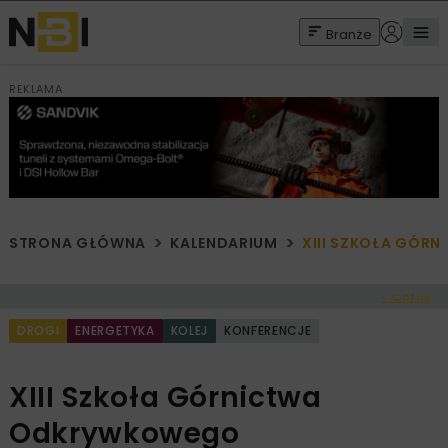
Branże
REKLAMA
STRONA GŁÓWNA
KALENDARIUM
XIII SZKOŁA GÓ
< Cofnij
DROGI
ENERGETYKA
KOLEJ
KONFERENCJE
XIII Szkoła Górnictwa
Odkrywkowego