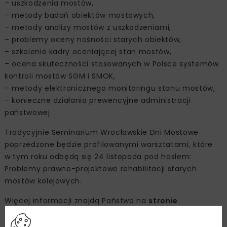
– uszkodzenia mostów,
– metody badań obiektów mostowych,
– metody analizy mostów z uszkodzeniami,
– problemy oceny nośności starych obiektów,
– szkolenie kadry oceniającej stan mostów,
– ocena skuteczności stosowanych w Polsce systemów
kontroli mostów SGM i SMOK,
– metody elektronicznego monitoringu stanu mostów,
– konieczne działania prewencyjne administracji
państwowej.
Tradycyjnie Seminarium Wrocławskie Dni Mostowe
poprzedzone będzie profilowanymi warsztatami, które
w tym roku odbędą się 24 listopada pod hasłem:
Problemy prawno-projektowe rehabilitacji starych
mostów kolejowych.
Więcej informacji znajdą Państwo na
stronie
Organizatora
.