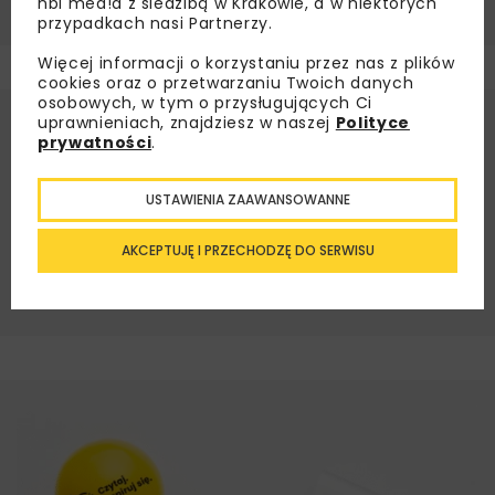
nbi med!a z siedzibą w Krakowie, a w niektórych
przypadkach nasi Partnerzy.
Więcej informacji o korzystaniu przez nas z plików
cookies oraz o przetwarzaniu Twoich danych
osobowych, w tym o przysługujących Ci
uprawnieniach, znajdziesz w naszej
Polityce
Źródło:
Katedra Dróg, Mostów, Kolei i Lotnisk,
prywatności
.
Wydział Budownictwa Lądowego i Wodnego
Politechniki Wrocławskiej
USTAWIENIA ZAAWANSOWANNE
BUDOWNICTWO MOSTOWE
MOSTY
POLITECHNIKA WROCŁAWSKA
AKCEPTUJĘ I PRZECHODZĘ DO SERWISU
PROF. JAN BILISZCZUK
WDM2021