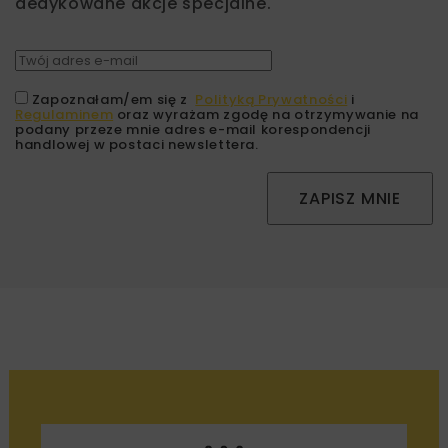
dedykowane akcje specjalne.
Zapoznałam/em się z
Polityką Prywatności
i
Regulaminem
oraz wyrażam zgodę na otrzymywanie na
podany przeze mnie adres e-mail korespondencji
handlowej w postaci newslettera.
ZAPISZ MNIE