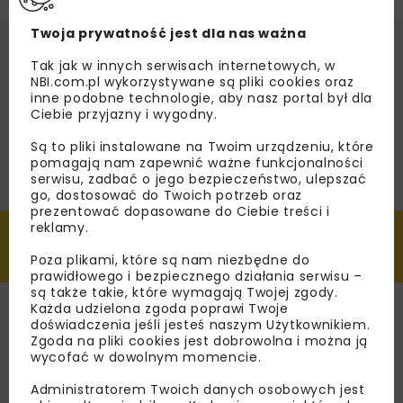
Twoja prywatność jest dla nas ważna
Tak jak w innych serwisach internetowych, w
NBI.com.pl wykorzystywane są pliki cookies oraz
Informacje szczegółowe o
inne podobne technologie, aby nasz portal był dla
wydarzeniu
Ciebie przyjazny i wygodny.
Termin:
25.11.2021 - 26.11.2021
Są to pliki instalowane na Twoim urządzeniu, które
pomagają nam zapewnić ważne funkcjonalności
Miejsce:
Wrocław
serwisu, zadbać o jego bezpieczeństwo, ulepszać
go, dostosować do Twoich potrzeb oraz
Organizator:
Katedra Dróg, Mostów, Kolei
prezentować dopasowane do Ciebie treści i
i Lotnisk, Wydział Budownictwa Lądowego
reklamy.
i Wodnego Politechniki Wrocławskiej
Poza plikami, które są nam niezbędne do
Adres organizatora:
Wybrzeże St.
prawidłowego i bezpiecznego działania serwisu –
Wyspiańskiego 27, 50-370 Wrocław
są także takie, które wymagają Twojej zgody.
Tel.:
+48 71 320 35 45, +48 609 609 973
Każda udzielona zgoda poprawi Twoje
doświadczenia jeśli jesteś naszym Użytkownikiem.
E-mail:
wdm@pwr.edu.pl
Zgoda na pliki cookies jest dobrowolna i można ją
wycofać w dowolnym momencie.
WWW:
www.wdm.pwr.edu.pl
Administratorem Twoich danych osobowych jest