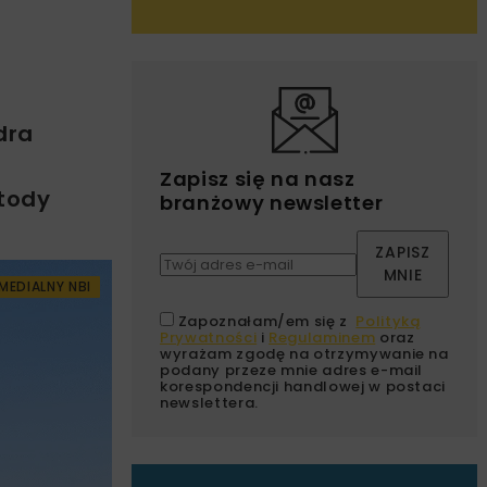
dra
Zapisz się na nasz
etody
branżowy newsletter
ZAPISZ
MNIE
MEDIALNY NBI
Zapoznałam/em się z
Polityką
Prywatności
i
Regulaminem
oraz
wyrażam zgodę na otrzymywanie na
podany przeze mnie adres e-mail
korespondencji handlowej w postaci
newslettera.