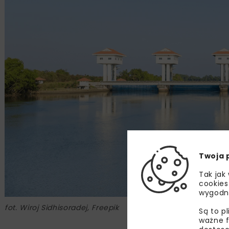
Twoja 
Tak jak
cookies
wygodn
fot. Wiroj Sidhisoradej, Freepik
Są to p
ważne f