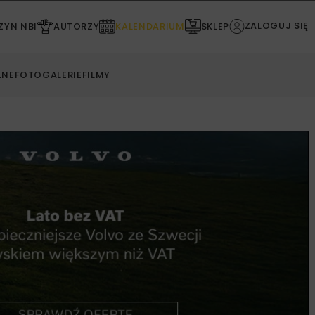
ZALOGUJ SIĘ
YN NBI
AUTORZY
KALENDARIUM
SKLEP
LNE
FOTOGALERIE
FILMY