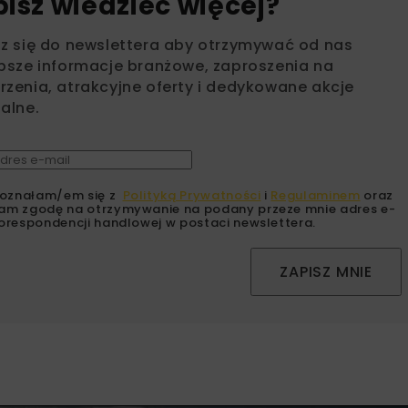
bisz wiedzieć więcej?
sz się do newslettera aby otrzymywać od nas
psze informacje branżowe, zaproszenia na
zenia, atrakcyjne oferty i dedykowane akcje
alne.
oznałam/em się z
Polityką Prywatności
i
Regulaminem
oraz
am zgodę na otrzymywanie na podany przeze mnie adres e-
orespondencji handlowej w postaci newslettera.
ZAPISZ MNIE