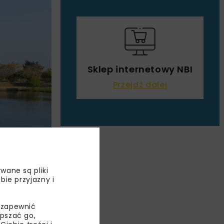
Sklep internetowy NBI
Przejdź dalej
wane są pliki
bie przyjazny i
 zapewnić
epszać go,