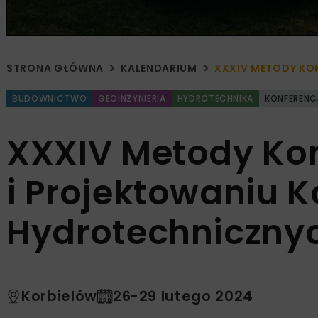
STRONA GŁÓWNA
KALENDARIUM
XXXIV METODY KO
BUDOWNICTWO
GEOINŻYNIERIA
HYDROTECHNIKA
KONFERENC
XXXIV Metody Ko
i Projektowaniu K
Hydrotechniczny
Korbielów
26-29 lutego 2024