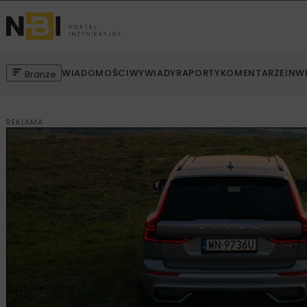
WIADOMOŚCI
WYWIADY
RAPORTY
KOMENTARZE
INW
Branże
REKLAMA