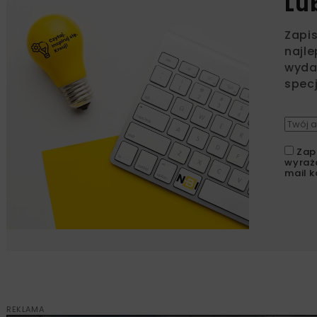
Lu
Zapi
najle
wydar
specj
Zap
wyraż
mail k
REKLAMA