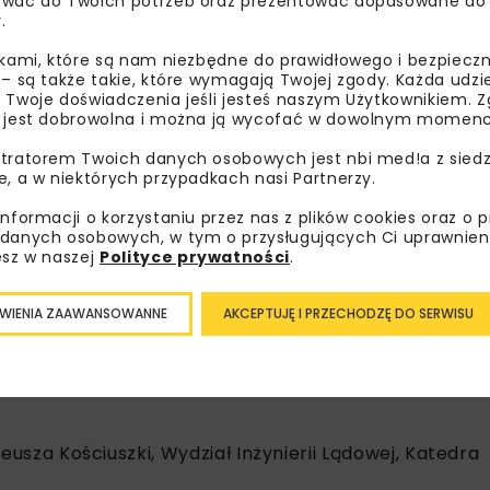
wać do Twoich potrzeb oraz prezentować dopasowane do Ci
iązanych ze współczesnymi metodami projektowania i anal
.
skich, w szczególności hydrotechnicznych oraz inne zagadn
ikami, które są nam niezbędne do prawidłowego i bezpieczn
 – są także takie, które wymagają Twojej zgody. Każda udz
 Twoje doświadczenia jeśli jesteś naszym Użytkownikiem. Zg
ągnięć naukowo-badawczych oraz wymiana doświadczeń – m
 jest dobrowolna i można ją wycofać w dowolnym momenc
owe, biura projektowe oraz firmy wykonawcze – dotyczący
tratorem Twoich danych osobowych jest nbi med!a z siedz
nie komputerowego wspomagania metod projektowania. Ce
e, a w niektórych przypadkach nasi Partnerzy.
 geotechnikę, hydrotechnikę, a także teorię i praktykę pro
informacji o korzystaniu przez nas z plików cookies oraz o 
danych osobowych, w tym o przysługujących Ci uprawnien
esz w naszej
Polityce prywatności
.
WIENIA ZAAWANSOWANNE
AKCEPTUJĘ I PRZECHODZĘ DO SERWISU
darzeniu
usza Kościuszki, Wydział Inżynierii Lądowej, Katedra