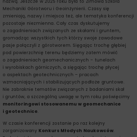
nazwą. Jeszcze w 2025 roku była to Zimowa Szkoła
Mechaniki Górotworu i Geoinżynierii. Czasy się
zmieniają, nazwy i miejsca też, ale tematyka konferencji
pozostaje niezmienna. Cały czas dyskutujemy
o zagadnieniach związanych ze skałami i gruntem,
gromadząc wszystkich tych którzy swoje zawodowe
pasje połączyli z górotworem. Sięgając trochę głębiej
pod powierzchnię terenu będziemy zatem mówić
o zagadnieniach geomechanicznych – tunelach
i wyrobiskach górniczych, a sięgając trochę płycej
o aspektach geotechnicznych – pracach
wzmacniających i stabilizujących podłoże gruntowe.
Nie zabraknie tematów związanych z badaniami skał
i gruntów, a szczególną uwagę w tym roku poświęcimy
monitoringowi stosowanemu w geomechanice
i geotechnice
.
W czasie konferencji zostanie po raz kolejny
zorganizowany
Konkurs Młodych Naukowców
.