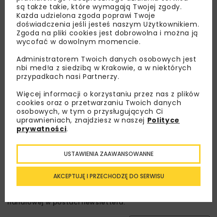
są także takie, które wymagają Twojej zgody.
Każda udzielona zgoda poprawi Twoje
doświadczenia jeśli jesteś naszym Użytkownikiem.
Zgoda na pliki cookies jest dobrowolna i można ją
wycofać w dowolnym momencie.
Administratorem Twoich danych osobowych jest
nbi med!a z siedzibą w Krakowie, a w niektórych
przypadkach nasi Partnerzy.
Lubisz wiedzieć więcej?
Więcej informacji o korzystaniu przez nas z plików
Zapisz się do newslettera aby otrzymywać od
cookies oraz o przetwarzaniu Twoich danych
nas najlepsze informacje branżowe,
osobowych, w tym o przysługujących Ci
uprawnieniach, znajdziesz w naszej
Polityce
zaproszenia na wydarzenia, atrakcyjne oferty i
prywatności
.
dedykowane akcje specjalne.
USTAWIENIA ZAAWANSOWANNE
AKCEPTUJĘ I PRZECHODZĘ DO SERWISU
Zapoznałam/em się z
Polityką Prywatności
i
Regulaminem
oraz wyrażam zgodę na otrzymywanie na
podany przeze mnie adres e-mail korespondencji
handlowej w postaci newslettera.