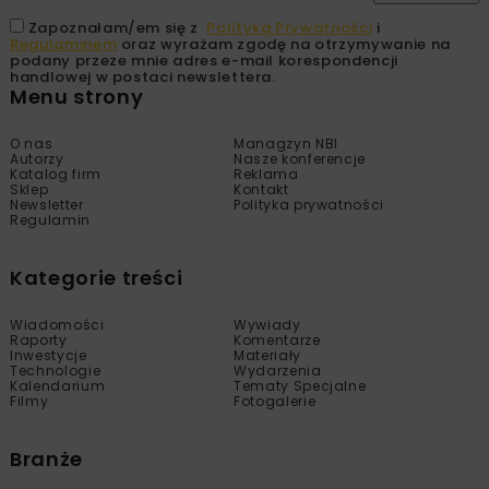
Zapoznałam/em się z
Polityką Prywatności
i
Regulaminem
oraz wyrażam zgodę na otrzymywanie na
podany przeze mnie adres e-mail korespondencji
handlowej w postaci newslettera.
Menu strony
O nas
Managzyn NBI
Autorzy
Nasze konferencje
Katalog firm
Reklama
Sklep
Kontakt
Newsletter
Polityka prywatności
Regulamin
Kategorie treści
Wiadomości
Wywiady
Raporty
Komentarze
Inwestycje
Materiały
Technologie
Wydarzenia
Kalendarium
Tematy Specjalne
Filmy
Fotogalerie
Branże