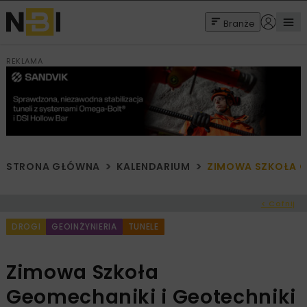
Branże
REKLAMA
STRONA GŁÓWNA
KALENDARIUM
ZIMOWA SZKOŁA GE
< Cofnij
DROGI
GEOINŻYNIERIA
TUNELE
Zimowa Szkoła
Geomechaniki i Geotechniki