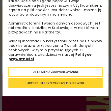
Każda udzielona zgoda poprawi Twoje
doświadczenia jeśli jesteś naszym Użytkownikiem.
Zgoda na pliki cookies jest dobrowolna i można ją
BUDOWNICTWO
NBI POLECA KSIĄŻKI
WIADOMOŚCI
wycofać w dowolnym momencie.
Administratorem Twoich danych osobowych jest
nbi med!a z siedzibą w Krakowie, a w niektórych
przypadkach nasi Partnerzy.
Więcej informacji o korzystaniu przez nas z plików
cookies oraz o przetwarzaniu Twoich danych
osobowych, w tym o przysługujących Ci
uprawnieniach, znajdziesz w naszej
Polityce
prywatności
.
Diagnostyka obiektów budowlanych.
Zasady wykonywania ekspertyz
USTAWIENIA ZAAWANSOWANNE
BUDOWNICTWO
NBI POLECA KSIĄŻKI
WIADOMOŚCI
AKCEPTUJĘ I PRZECHODZĘ DO SERWISU