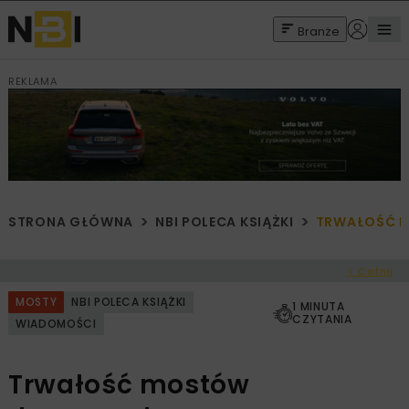
Branże
REKLAMA
STRONA GŁÓWNA
NBI POLECA KSIĄŻKI
TRWAŁOŚĆ 
< Cofnij
MOSTY
NBI POLECA KSIĄŻKI
1 MINUTA
CZYTANIA
WIADOMOŚCI
Trwałość mostów