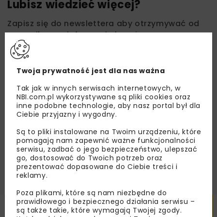
Lubisz wiedzieć więcej?
Zapisz się do newslettera aby otrzymywać od
nas najlepsze informacje branżowe,
zaproszenia na wydarzenia, atrakcyjne oferty i
dedykowane akcje specjalne.
Twoja prywatność jest dla nas ważna
Tak jak w innych serwisach internetowych, w
NBI.com.pl wykorzystywane są pliki cookies oraz
Zapoznałam/em się z
Polityką Prywatności
i
inne podobne technologie, aby nasz portal był dla
Regulaminem
oraz wyrażam zgodę na otrzymywanie na
Ciebie przyjazny i wygodny.
podany przeze mnie adres e-mail korespondencji
handlowej w postaci newslettera.
Są to pliki instalowane na Twoim urządzeniu, które
pomagają nam zapewnić ważne funkcjonalności
serwisu, zadbać o jego bezpieczeństwo, ulepszać
ZAPISZ MNIE
go, dostosować do Twoich potrzeb oraz
prezentować dopasowane do Ciebie treści i
reklamy.
Poza plikami, które są nam niezbędne do
prawidłowego i bezpiecznego działania serwisu –
Powiązane artykuły
są także takie, które wymagają Twojej zgody.