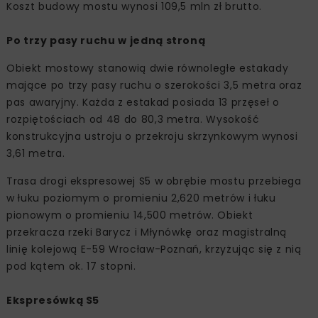
Koszt budowy mostu wynosi 109,5 mln zł brutto.
Po trzy pasy ruchu w jedną stroną
Obiekt mostowy stanowią dwie równoległe estakady
mające po trzy pasy ruchu o szerokości 3,5 metra oraz
pas awaryjny. Każda z estakad posiada 13 przęseł o
rozpiętościach od 48 do 80,3 metra. Wysokość
konstrukcyjna ustroju o przekroju skrzynkowym wynosi
3,61 metra.
Trasa drogi ekspresowej S5 w obrębie mostu przebiega
w łuku poziomym o promieniu 2,620 metrów i łuku
pionowym o promieniu 14,500 metrów. Obiekt
przekracza rzeki Barycz i Młynówkę oraz magistralną
linię kolejową E-59 Wrocław-Poznań, krzyżując się z nią
pod kątem ok. 17 stopni.
Ekspresówką S5