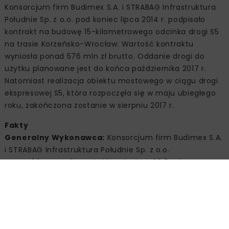
Konsorcjum firm Budimex S.A. i STRABAG Infrastruktura
Południe Sp. z o.o. pod koniec lipca 2014 r. podpisało
kontrakt na budowę 15-kilometrowego odcinka drogi S5
na trasie Korzeńsko-Wrocław. Wartość kontraktu
wyniosła ponad 576 mln zł brutto. Oddanie drogi do
użytku planowane jest do końca października 2017 r.
Natomiast realizacja obiektu mostowego w ciągu drogi
ekspresowej S5, która rozpoczęła się w maju ubiegłego
roku, zakończona zostanie w sierpniu 2017 r.
Fakty
Generalny Wykonawca:
Konsorcjum firm Budimex S.A.
i STRABAG Infrastruktura Południe Sp. z o.o.
Wartość zlecenia:
Całość zadania: 468,5 mln PLN
netto/576,3 mln brutto
Udział STRABAG:
50%
Termin realizacji:
08/2014-10/2017
Zamawiający:
Generalna Dyrekcja Dróg Krajowych i
Autostrad Oddział we Wrocławiu