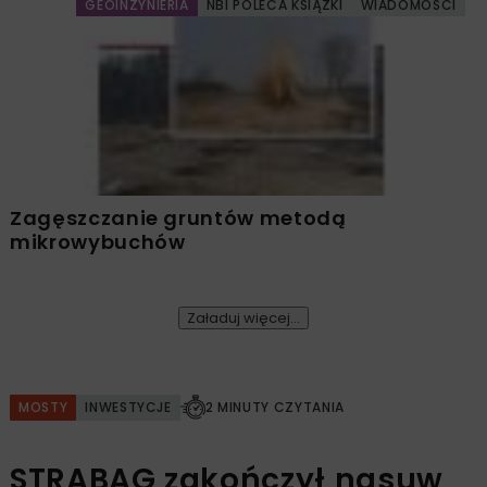
GEOINŻYNIERIA
NBI POLECA KSIĄŻKI
WIADOMOŚCI
Zagęszczanie gruntów metodą
mikrowybuchów
Załaduj więcej...
MOSTY
INWESTYCJE
2 MINUTY CZYTANIA
STRABAG zakończył nasuw