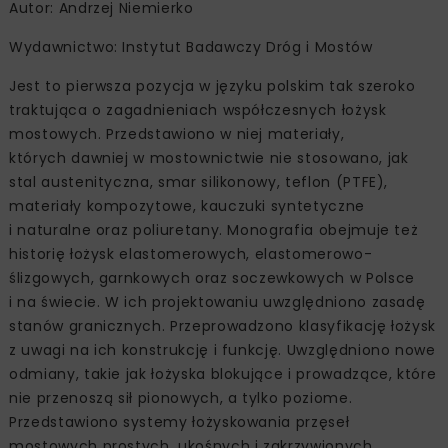
Autor: Andrzej Niemierko
Wydawnictwo: Instytut Badawczy Dróg i Mostów
Jest to pierwsza pozycja w języku polskim tak szeroko
traktująca o zagadnieniach współczesnych łożysk
mostowych. Przedstawiono w niej materiały,
których dawniej w mostownictwie nie stosowano, jak
stal austenityczna, smar silikonowy, teflon (PTFE),
materiały kompozytowe, kauczuki syntetyczne
i naturalne oraz poliuretany. Monografia obejmuje też
historię łożysk elastomerowych, elastomerowo-
ślizgowych, garnkowych oraz soczewkowych w Polsce
i na świecie. W ich projektowaniu uwzględniono zasadę
stanów granicznych. Przeprowadzono klasyfikację łożysk
z uwagi na ich konstrukcję i funkcję. Uwzględniono nowe
odmiany, takie jak łożyska blokujące i prowadzące, które
nie przenoszą sił pionowych, a tylko poziome.
Przedstawiono systemy łożyskowania przęseł
mostowych prostych, ukośnych i zakrzywionych