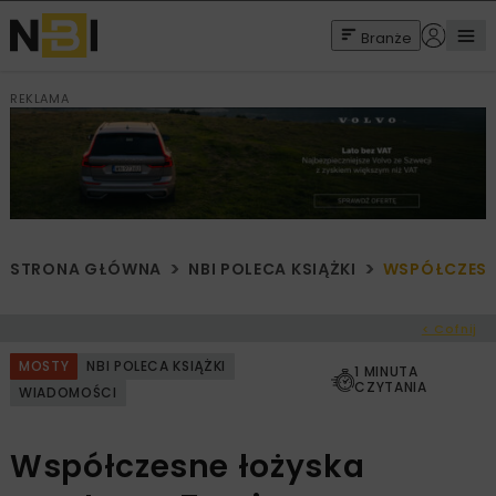
Branże
REKLAMA
STRONA GŁÓWNA
NBI POLECA KSIĄŻKI
WSPÓŁCZESN
< Cofnij
MOSTY
NBI POLECA KSIĄŻKI
1 MINUTA
CZYTANIA
WIADOMOŚCI
Współczesne łożyska