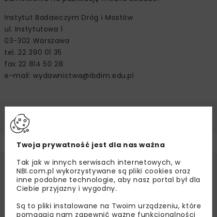
Instytut Badawczym Dróg i Mostów
ul. Instytutowa 1
03-302 Warszawa
tel. 22 390 01 35
fax 22 814 50 28
e-mail: wydawnictwa@ibdim.edu.pl
Twoja prywatność jest dla nas ważna
Tak jak w innych serwisach internetowych, w
NBI.com.pl wykorzystywane są pliki cookies oraz
inne podobne technologie, aby nasz portal był dla
Ciebie przyjazny i wygodny.
Są to pliki instalowane na Twoim urządzeniu, które
pomagają nam zapewnić ważne funkcjonalności