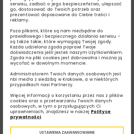
serwisu, zadbać o jego bezpieczeństwo, ulepszać
go, dostosować do Twoich potrzeb oraz
prezentować dopasowane do Ciebie treści i
reklamy.
Poza plikami, które są nam niezbędne do
prawidłowego i bezpiecznego działania serwisu –
są także takie, które wymagają Twojej zgody.
Każda udzielona zgoda poprawi Twoje
doświadczenia jeśli jesteś naszym Użytkownikiem.
Zgoda na pliki cookies jest dobrowolna i można ją
wycofać w dowolnym momencie.
Administratorem Twoich danych osobowych jest
nbi med!a z siedzibą w Krakowie, a w niektórych
przypadkach nasi Partnerzy.
Lubisz wiedzieć więcej?
Więcej informacji o korzystaniu przez nas z plików
cookies oraz o przetwarzaniu Twoich danych
Zapisz się do newslettera aby otrzymywać od
osobowych, w tym o przysługujących Ci
uprawnieniach, znajdziesz w naszej
Polityce
nas najlepsze informacje branżowe,
prywatności
.
zaproszenia na wydarzenia, atrakcyjne oferty i
dedykowane akcje specjalne.
USTAWIENIA ZAAWANSOWANNE