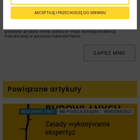
AKCEPTUJĘ I PRZECHODZĘ DO SERWISU
Zapoznałam/em się z
Polityką Prywatności
i
Regulaminem
oraz wyrażam zgodę na otrzymywanie na
podany przeze mnie adres e-mail korespondencji
handlowej w postaci newslettera.
ZAPISZ MNIE
Powiązane artykuły
BUDOWNICTWO
NBI POLECA KSIĄŻKI
WIADOMOŚCI