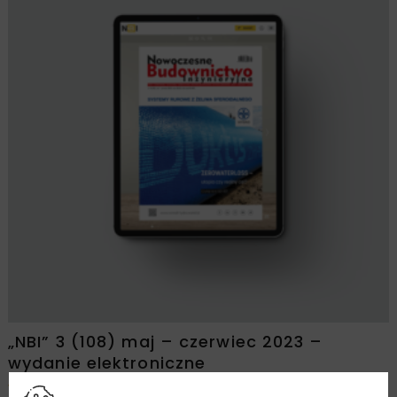
„NBI” 3 (108) maj – czerwiec 2023 –
wydanie elektroniczne
19,90
zł
(w tym 8% VAT)