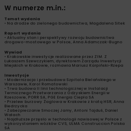
W numerze m.in.:
Temat wydania
• Na drodze do zielonego budownictwa, Magdalena Sitek
Raport wydania
• Aktualny stan i perspektywy rozwoju budownictwa
drogowo-mostowego w Polsce, Anna Adamczak-Bugno
Wywiad
• Krakowskie inwestycje realizowane przez ZIM. Z
Łukaszem Szewczykiem, dyrektorem Zarządu Inwestycji
Miejskich w Krakowie, rozmawia Mariusz Karpiński-Rzepa
Inwestycje
• Modernizacja i przebudowa Szpitala Bielańskiego w
Warszawie, Karol Romatowski
• Trwa budowa II linii technologicznej w Instalacji
Termicznego Przetwarzania z Odzyskiem Energii w
Rzeszowie, PORR SA, PGE Energia Ciepła SA
• Przelew burzowy Żaglowa w Krakowie z kratą HSR, Anna
Biedrzycka
• Zabezpieczanie Smoczej Jamy, Antoni Tajduś, Daniel
Wałach
• Najdłuższe przęsło w technologii nawisowej w Polsce z
wykorzystaniem wózków CVS, ULMA Construccion Polska
SA