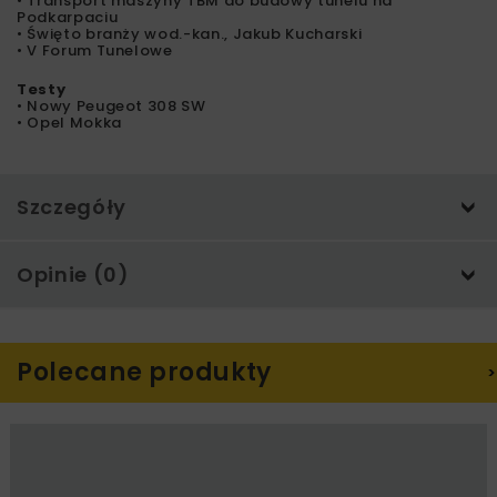
• Transport maszyny TBM do budowy tunelu na
Podkarpaciu
• Święto branży wod.-kan., Jakub Kucharski
• V Forum Tunelowe
Testy
• Nowy Peugeot 308 SW
• Opel Mokka
Szczegóły
Opinie (0)
Polecane produkty
>