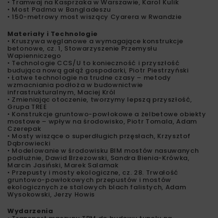
• Tramwaj na Kasprzaka w Warszawie, Karol Kulik
• Most Padma w Bangladeszu
• 150-metrowy most wiszący Cyarera w Rwandzie
Materiały i Technologie
• Kruszywa węglanowe a wymagające konstrukcje
betonowe, cz. 1, Stowarzyszenie Przemysłu
Wapienniczego
• Technologie CCS/U to konieczność i przyszłość
budująca nową gałąź gospodarki, Piotr Piestrzyński
• Łatwe technologie na trudne czasy – metody
wzmacniania podłoża w budownictwie
infrastrukturalnym, Maciej Król
• Zmieniając otoczenie, tworzymy lepszą przyszłość,
Grupa TREE
• Konstrukcje gruntowo-powłokowe a żelbetowe obiekty
mostowe – wpływ na środowisko, Piotr Tomala, Adam
Czerepak
• Mosty wiszące o superdługich przęsłach, Krzysztof
Dąbrowiecki
• Modelowanie w środowisku BIM mostów nasuwanych
podłużnie, Dawid Brzezowski, Sandra Bienia-Krówka,
Marcin Jasiński, Marek Salamak
• Przepusty i mosty ekologiczne, cz. 28. Trwałość
gruntowo-powłokowych przepustów i mostów
ekologicznych ze stalowych blach falistych, Adam
Wysokowski, Jerzy Howis
Wydarzenia