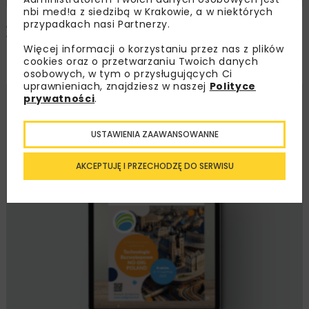
nbi med!a z siedzibą w Krakowie, a w niektórych
„NBI” 3 (108) maj – czerwiec 2023 –
przypadkach nasi Partnerzy.
wydanie drukowane
Więcej informacji o korzystaniu przez nas z plików
29,90
zł
(w tym 8% VAT)
cookies oraz o przetwarzaniu Twoich danych
osobowych, w tym o przysługujących Ci
uprawnieniach, znajdziesz w naszej
Polityce
prywatności
.
USTAWIENIA ZAAWANSOWANNE
AKCEPTUJĘ I PRZECHODZĘ DO SERWISU