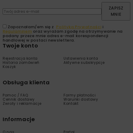
ZAPISZ
MNIE
Zapoznałam/em się z
Polityką Prywatności
i
Regulaminem
oraz wyrażam zgodę na otrzymywanie na
podany przeze mnie adres e-mail korespondencji
handlowej w postaci newslettera.
Twoje konto
Rejestracja konta
Ustawienia konta
Historia zamówień
Aktywne subskrypcje
Koszyk
Obsługa klienta
Pomoc / FAQ
Formy płatności
Cennik dostawy
Warunki dostawy
Zwroty i reklamacje
Kontakt
Informacje
O nas
Portal