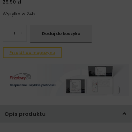
29,90
zł
Wysyłka w 24h
ilość
„NBI”
Dodaj do koszyka
2
(107)
marzec
–
Przejdź do magazynu
kwiecień
2023
–
wydanie
drukowane
Opis produktu