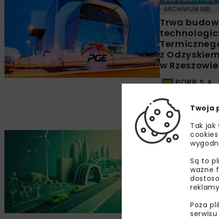
ARCHIWUM NBI
Trwa budowa 
technologicz
Termicznego
z Odzyskiem
w Rzeszowie
PORR S.A.
PGE Energ
Twoja 
Tak jak
cookies
BUDOWNICTWO
wygodn
ARCHIWUM NBI
Na drodze d
Są to p
budownict
ważne f
dostoso
Magdalena
reklamy
Poza pl
serwisu