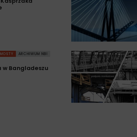
 Kasprzaka
e
k
MOSTY
ARCHIWUM NBI
 w Bangladeszu