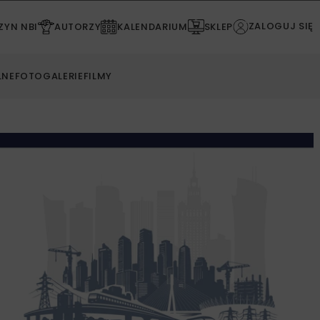
ZALOGUJ SIĘ
YN NBI
AUTORZY
KALENDARIUM
SKLEP
LNE
FOTOGALERIE
FILMY