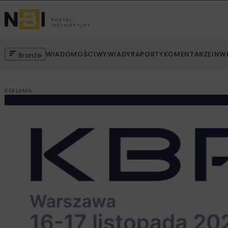
WIADOMOŚCI
WYWIADY
RAPORTY
KOMENTARZE
INW
Branże
REKLAMA