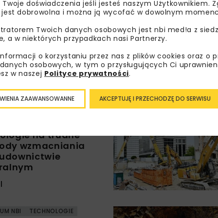
 Twoje doświadczenia jeśli jesteś naszym Użytkownikiem. Zg
 jest dobrowolna i można ją wycofać w dowolnym momenc
DROGI
ARCHIWUM NBI
tratorem Twoich danych osobowych jest nbi med!a z siedz
e CCS/U
e, a w niektórych przypadkach nasi Partnerzy.
ść i przyszłość
informacji o korzystaniu przez nas z plików cookies oraz o 
ową gałąź
danych osobowych, w tym o przysługujących Ci uprawnien
esz w naszej
Polityce prywatności
.
trzyński
WIENIA ZAAWANSOWANNE
AKCEPTUJĘ I PRZECHODZĘ DO SERWISU
GEOINŻYNIERIA
ologie na trudne
tody wzmacniania
budownictwie
uralnym
l
UM NBI
TECHNOLOGIE