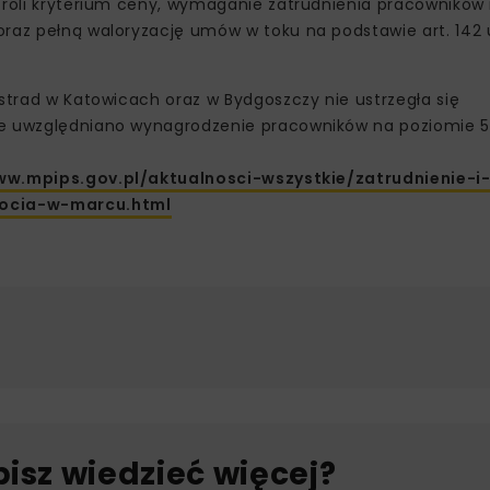
j roli kryterium ceny, wymaganie zatrudnienia pracownikó
raz pełną waloryzację umów w toku na podstawie art. 142 u
ostrad w Katowicach oraz w Bydgoszczy nie ustrzegła się
e uwzględniano wynagrodzenie pracowników na poziomie 5,0
ww.mpips.gov.pl/aktualnosci-wszystkie/zatrudnienie-i
bocia-w-marcu.html
bisz wiedzieć więcej?