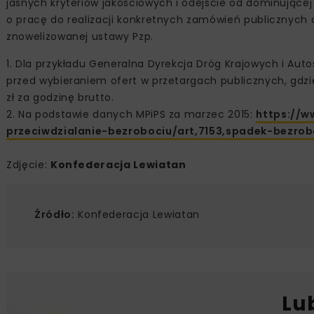
jasnych kryteriów jakościowych i odejście od dominujące
o pracę do realizacji konkretnych zamówień publicznych o
znowelizowanej ustawy Pzp.
1. Dla przykładu Generalna Dyrekcja Dróg Krajowych i Aut
przed wybieraniem ofert w przetargach publicznych, gdzi
zł za godzinę brutto.
2. Na podstawie danych MPiPS za marzec 2015:
https://w
przeciwdzialanie-bezrobociu/art,7153,spadek-bezro
Zdjęcie:
Konfederacja Lewiatan
Źródło:
Konfederacja Lewiatan
Lu