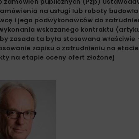
o zamówień publicznych (Pzp) Ustawod
zamówienia na usługi lub roboty budowl
cę i jego podwykonawców do zatrudnie
ykonania wskazanego kontraktu (artykuł
, by zasada ta była stosowana właściwie
osowanie zapisu o zatrudnieniu na etacie
ty na etapie oceny ofert złożonej