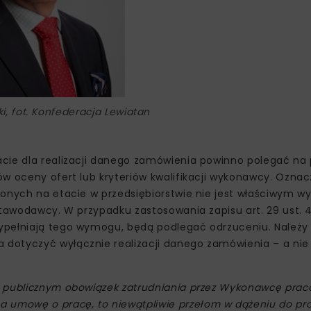
i, fot. Konfederacja Lewiatan
acie dla realizacji danego zamówienia powinno polegać na
w oceny ofert lub kryteriów kwalifikacji wykonawcy. Oznac
ionych na etacie w przedsiębiorstwie nie jest właściwym 
stawodawcy. W przypadku zastosowania zapisu art. 29 ust. 
ypełniają tego wymogu, będą podlegać odrzuceniu. Należy
dotyczyć wyłącznie realizacji danego zamówienia – a nie
u publicznym obowiązek zatrudniania przez Wykonawcę pra
mowę o pracę, to niewątpliwie przełom w dążeniu do prof