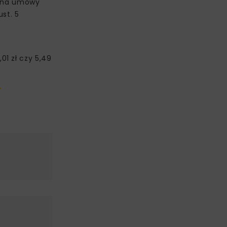
w na umowy
st. 5
1 zł czy 5,49
-