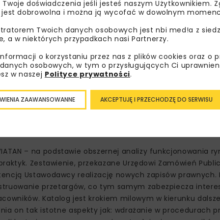
 Twoje doświadczenia jeśli jesteś naszym Użytkownikiem. Zg
 jest dobrowolna i można ją wycofać w dowolnym momenc
tratorem Twoich danych osobowych jest nbi med!a z siedz
e, a w niektórych przypadkach nasi Partnerzy.
informacji o korzystaniu przez nas z plików cookies oraz o 
danych osobowych, w tym o przysługujących Ci uprawnien
esz w naszej
Polityce prywatności
.
ku zamówień publicznych, gdzie instytucje państwowe wybie
 nawet połowę niższymi niż minimalne krajowe wynagrodzeni
WIENIA ZAAWANSOWANNE
AKCEPTUJĘ I PRZECHODZĘ DO SERWISU
no być zawsze prowadzone w poczuciu głębokiej odpowiedzi
lityki Społecznej mówią same za siebie – stopa bezrobocia 
oku wyniosła 11,7%[2].
ATAN – na podstawie obszernej analizy funkcjonowania ry
praktyk. Zestawienie, przekazane Urzędowi Zamówień Publi
ntencją Ustawodawcy realizację nowych zapisów prawnych
truowanie przetargów, co tym samym zabezpiecza interes
owników. Katalog jest krokiem milowym w kierunku dalsze
nia on tak istotne aspekty jak: wdrażanie w procedurach 