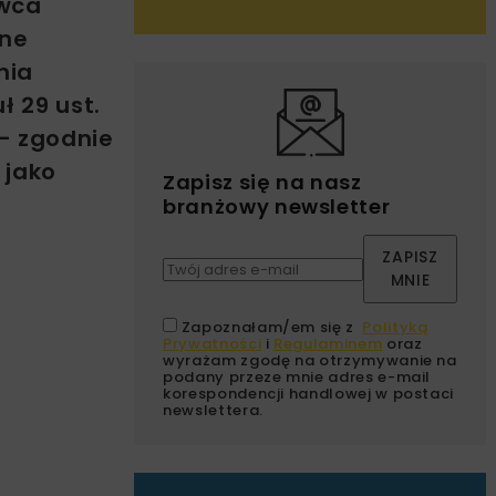
awca
ane
nia
 29 ust.
 – zgodnie
 jako
Zapisz się na nasz
branżowy newsletter
ZAPISZ
MNIE
Zapoznałam/em się z
Polityką
Prywatności
i
Regulaminem
oraz
wyrażam zgodę na otrzymywanie na
podany przeze mnie adres e-mail
korespondencji handlowej w postaci
newslettera.