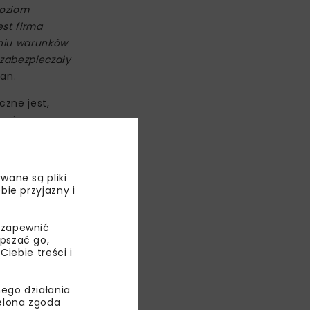
poziom
st firma
aniu warunków
zabezpieczały
an.
czne jest,
ami
 także
h większość
cji,
wane są pliki
kulować
bie przyjazny i
 którą
 zapewnić
epszać go,
ebie treści i
ego działania
ielona zgoda