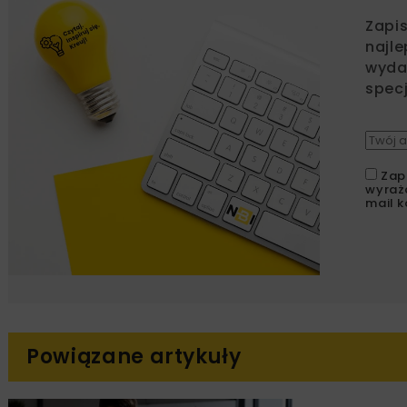
Zapi
najle
wydar
specj
Zap
wyraż
mail k
Powiązane artykuły