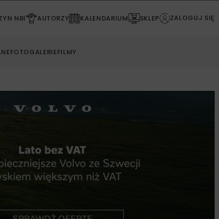
ZALOGUJ SIĘ
YN NBI
AUTORZY
KALENDARIUM
SKLEP
LNE
FOTOGALERIE
FILMY