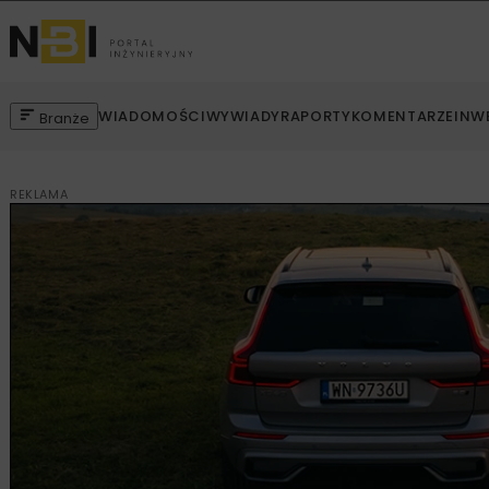
WIADOMOŚCI
WYWIADY
RAPORTY
KOMENTARZE
INW
Branże
REKLAMA