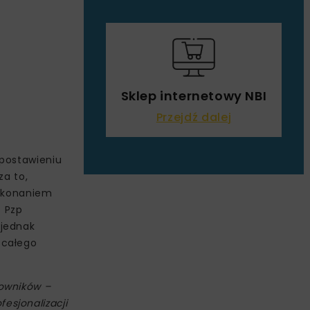
Sklep internetowy NBI
Przejdź dalej
 postawieniu
za to,
wykonaniem
4 Pzp
 jednak
 całego
cowników –
esjonalizacji