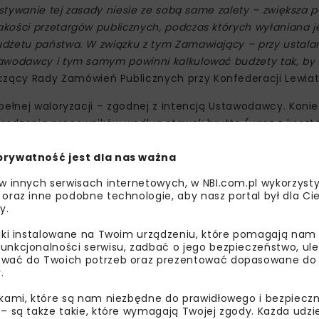
ystywanie tej zasady niesie ze sobą same zalety – zwiększa 
kości przetargów publicznych, podczas których wyłaniana je
udżetu państwa. W związku z tym Zamawiający – przy ustal
awodawcy i tym samym powinni kalkulować budżety tak, by 
czący Rady Zamówień Publicznych przy Konfederacji Lewiat
pełnej waloryzacji – zgodnej z intencją Ustawodawcy. Konie
rodzenia pracowników według stawek brutto (wraz z koszt
jmuje bowiem nie tylko kwotę wypłacaną pracownikowi, ale
prywatność jest dla nas ważna
zne. Ma to szczególne znaczenie w zamówieniach, w któryc
branżach usługowych. Nie można bowiem dopuścić do sytua
 w innych serwisach internetowych, w NBI.com.pl wykorzysty
ownik otrzymuje do ręki. Zamawiający zawsze powinien wkal
 oraz inne podobne technologie, aby nasz portal był dla Cie
y.
podatków, składek na ubezpieczenia – także w tej części,
liki instalowane na Twoim urządzeniu, które pomagają nam
unkcjonalności serwisu, zadbać o jego bezpieczeństwo, ul
wać do Twoich potrzeb oraz prezentować dopasowane do Ci
.
ikami, które są nam niezbędne do prawidłowego i bezpieczn
 – są także takie, które wymagają Twojej zgody. Każda udz