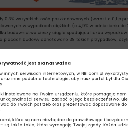
 0,3% wszystkich osób poszkodowanych (wzrost o 0,1 p.pr
kodowanych w wypadkach ciężkich (o 4,9% w odniesieniu do 2
dku budownictwa cieszy ciągle spadająca liczba wypadków
 placach budowy odnotowano 39 takich przypadków, czyli 
prywatność jest dla nas ważna
 w innych serwisach internetowych, w NBI.com.pl wykorzysty
 oraz inne podobne technologie, aby nasz portal był dla Cie
y.
liki instalowane na Twoim urządzeniu, które pomagają nam
unkcjonalności serwisu, zadbać o jego bezpieczeństwo, ul
wać do Twoich potrzeb oraz prezentować dopasowane do Ci
.
ikami, które są nam niezbędne do prawidłowego i bezpieczn
 – są także takie, które wymagają Twojej zgody. Każda udz