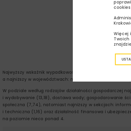
poprawi
cookies
Adminis
Krakowi
Więcej 
Twoich 
znajdzi
Mapa: Gł
USTA
Najwyższy wskaźnik wypadkowości odnotowano w województ
a najniższy w województwach: mazowieckim (2,99), małopo
W podziale według rodzajów działalności gospodarczej n
i wydobywanie (13,18), dostawa wody; gospodarowanie ści
społeczna (7,74), natomiast najniższy w sekcjach: inform
i techniczna (1,16) oraz działalność finansowa i ubezpie
na poziomie nieco ponad 4.