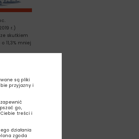
oc.
019 r.)
 ze skutkiem
o 11,3% mniej
wane są pliki
bie przyjazny i
 zapewnić
epszać go,
ebie treści i
ego działania
ielona zgoda