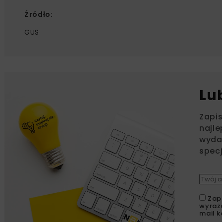
Źródło:
GUS
Lu
Zapi
najle
wydar
specj
Zap
wyraż
mail k