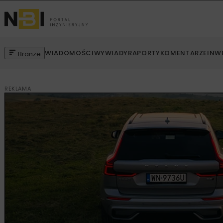
WIADOMOŚCI
WYWIADY
RAPORTY
KOMENTARZE
INW
Branże
REKLAMA