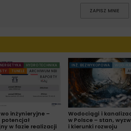
ZAPISZ MNIE
ENERGETYKA
HYDROTECHNIKA
INŻ. BEZWYKOPOWA
WOD-K
STY
TUNELE
ARCHIWUM NBI
A
RAPORTY
wo inżynieryjne –
Wodociągi i kanaliza
 potencjał
w Polsce – stan, wyz
ny w fazie realizacji
i kierunki rozwoju