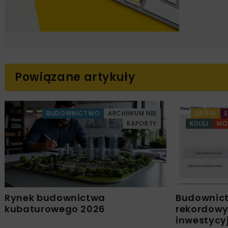
Powiązane artykuły
BUDOWNICTWO
ARCHIWUM NBI
DROGI
RAPORTY
KOLEJ
MO
Rynek budownictwa
Budownict
kubaturowego 2026
rekordowy
inwestycyj