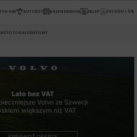
ZALOGUJ SIĘ
YN NBI
AUTORZY
KALENDARIUM
SKLEP
LNE
FOTOGALERIE
FILMY