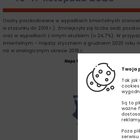
Osoby poszkodowane w wypadkach śmiertelnych stanowiły
w stosunku do 2019 r.). Zmniejszyła się liczba osób posz
oraz w wypadkach z innym skutkiem (o 24,7%). W przypa
śmiertelnym – między styczniem a grudniem 2020 roku na
niż w analogicznym okresie 2019 r.
Twoja 
Tak jak
cookies
wygodn
Są to p
ważne f
dostoso
reklamy
Poza pl
serwisu