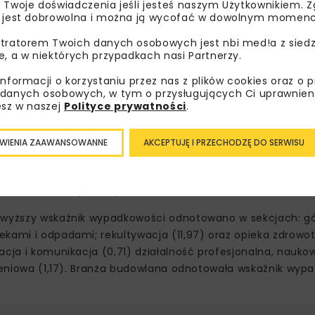
 Twoje doświadczenia jeśli jesteś naszym Użytkownikiem. Zg
 jest dobrowolna i można ją wycofać w dowolnym momenc
tratorem Twoich danych osobowych jest nbi med!a z siedz
e, a w niektórych przypadkach nasi Partnerzy.
informacji o korzystaniu przez nas z plików cookies oraz o 
danych osobowych, w tym o przysługujących Ci uprawnien
esz w naszej
Polityce prywatności
.
ówny Urząd Statystyczny
WIENIA ZAAWANSOWANNE
AKCEPTUJĘ I PRZECHODZĘ DO SERWISU
wach: dolnośląskim (5,50), śląskim (5,24) oraz opolskim (
lskim (3,16) i podkarpackim (3,35).
ajwyższy wskaźnik wypadkowości odnotowano w sekcjach: g
ekami i odpadami; rekultywacja (11,97) oraz opieka zdrowo
acja i komunikacja (0,71) działalność profesjonalna, nauko
czeniowa (1,17). Branża budowlana odnotowała wskaźnik wyp