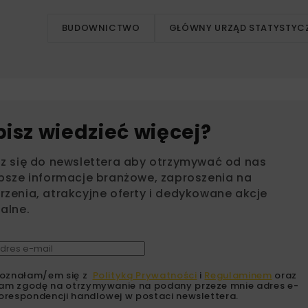
BUDOWNICTWO
GŁÓWNY URZĄD STATYSTYC
bisz wiedzieć więcej?
sz się do newslettera aby otrzymywać od nas
psze informacje branżowe, zaproszenia na
zenia, atrakcyjne oferty i dedykowane akcje
alne.
oznałam/em się z
Polityką Prywatności
i
Regulaminem
oraz
am zgodę na otrzymywanie na podany przeze mnie adres e-
orespondencji handlowej w postaci newslettera.