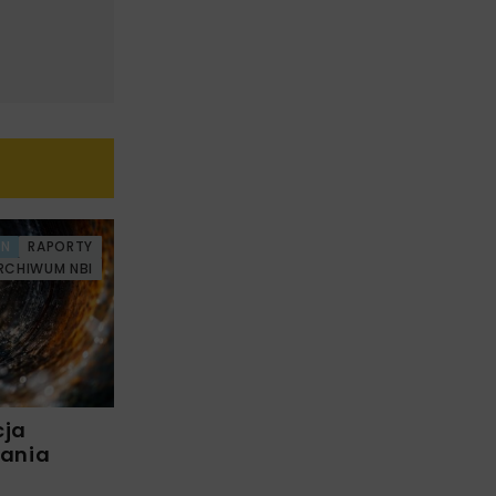
AN
RAPORTY
RCHIWUM NBI
cja
wania