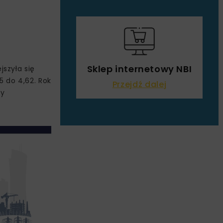
Sklep internetowy NBI
szyła się
 do 4,62. Rok
Przejdź dalej
by