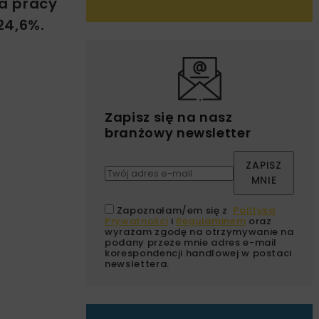
a pracy
24,6%.
Zapisz się na nasz
branżowy newsletter
ZAPISZ
MNIE
Zapoznałam/em się z
Polityką
Prywatności
i
Regulaminem
oraz
wyrażam zgodę na otrzymywanie na
podany przeze mnie adres e-mail
korespondencji handlowej w postaci
newslettera.