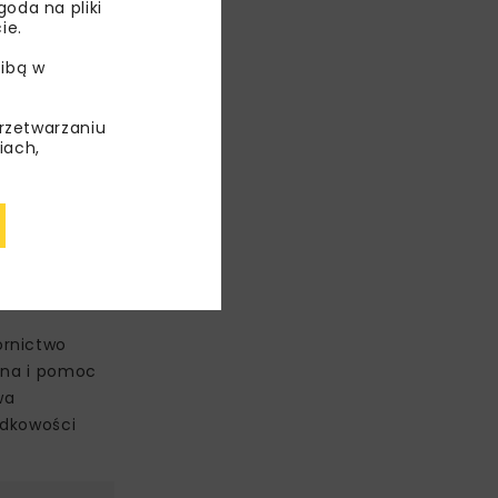
oda na pliki
ie.
ibą w
przetwarzaniu
iach,
5,23),
órnictwo
tna i pomoc
wa
adkowości