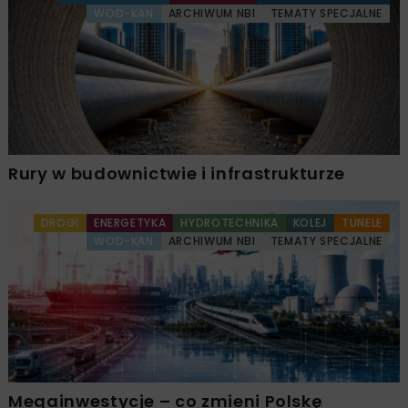
WOD-KAN
ARCHIWUM NBI
TEMATY SPECJALNE
Rury w budownictwie i infrastrukturze
DROGI
ENERGETYKA
HYDROTECHNIKA
KOLEJ
TUNELE
WOD-KAN
ARCHIWUM NBI
TEMATY SPECJALNE
Megainwestycje – co zmieni Polskę