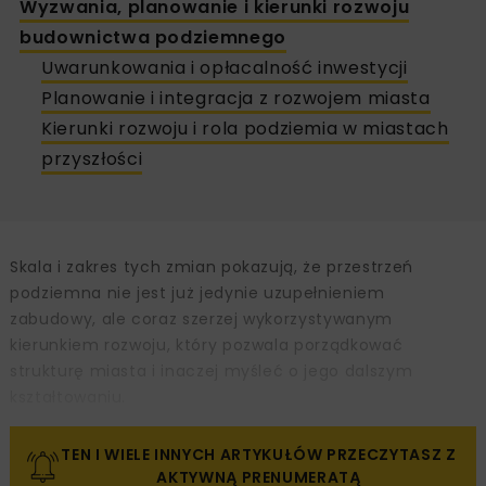
Wyzwania, planowanie i kierunki rozwoju
budownictwa podziemnego
Uwarunkowania i opłacalność inwestycji
Planowanie i integracja z rozwojem miasta
Kierunki rozwoju i rola podziemia w miastach
przyszłości
Skala i zakres tych zmian pokazują, że przestrzeń
podziemna nie jest już jedynie uzupełnieniem
zabudowy, ale coraz szerzej wykorzystywanym
kierunkiem rozwoju, który pozwala porządkować
strukturę miasta i inaczej myśleć o jego dalszym
kształtowaniu.
TEN I WIELE INNYCH ARTYKUŁÓW PRZECZYTASZ Z
AKTYWNĄ PRENUMERATĄ