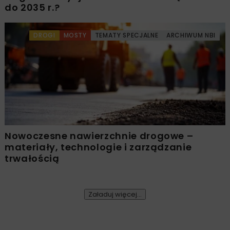
do 2035 r.?
DROGI
MOSTY
TEMATY SPECJALNE
ARCHIWUM NBI
Nowoczesne nawierzchnie drogowe –
materiały, technologie i zarządzanie
trwałością
Załaduj więcej...