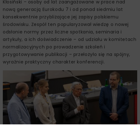
Kłosiński – osoby od lat zaangażowane w prace nad
nową generacją Eurokodu 7 i od ponad siedmiu lat
konsekwentnie przybliżające jej zapisy polskiemu
środowisku. Zespół ten popularyzował wiedzę o nowej
odsłonie normy przez liczne spotkania, seminaria i
artykuły, a ich doświadczenie – od udziału w komitetach
normalizacyjnych po prowadzenie szkoleń i
przygotowywanie publikacji – przełożyło się na spójny,
wyraźnie praktyczny charakter konferencji.