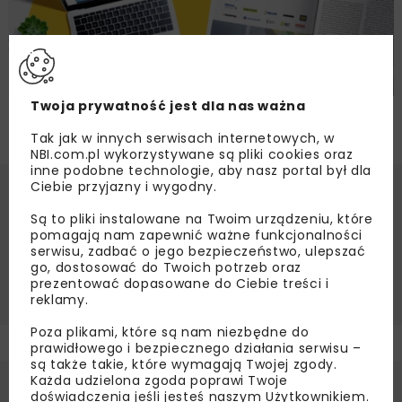
Twoja prywatność jest dla nas ważna
Tak jak w innych serwisach internetowych, w
NBI.com.pl wykorzystywane są pliki cookies oraz
inne podobne technologie, aby nasz portal był dla
Ciebie przyjazny i wygodny.
Są to pliki instalowane na Twoim urządzeniu, które
Redakcja NBI
pomagają nam zapewnić ważne funkcjonalności
serwisu, zadbać o jego bezpieczeństwo, ulepszać
go, dostosować do Twoich potrzeb oraz
BUDOWNICTWO PODZIEMNE
MEGATREND
prezentować dopasowane do Ciebie treści i
reklamy.
Poza plikami, które są nam niezbędne do
prawidłowego i bezpiecznego działania serwisu –
są także takie, które wymagają Twojej zgody.
Każda udzielona zgoda poprawi Twoje
doświadczenia jeśli jesteś naszym Użytkownikiem.