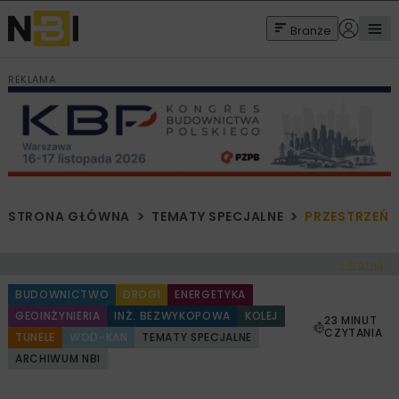
Branże
REKLAMA
STRONA GŁÓWNA
TEMATY SPECJALNE
PRZESTRZEŃ
< Cofnij
BUDOWNICTWO
DROGI
ENERGETYKA
GEOINŻYNIERIA
INŻ. BEZWYKOPOWA
KOLEJ
23 MINUT
CZYTANIA
TUNELE
WOD-KAN
TEMATY SPECJALNE
ARCHIWUM NBI