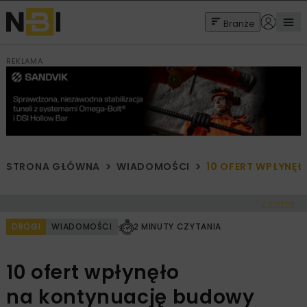
Branże
REKLAMA
STRONA GŁÓWNA
WIADOMOŚCI
10 OFERT WPŁYNĘ
< Cofnij
DROGI
WIADOMOŚCI
2 MINUTY CZYTANIA
10 ofert wpłynęło
na kontynuację budowy