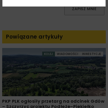
ZAPISZ MNIE
Powiązane artykuły
KOLEJ
WIADOMOŚCI
INWESTYCJE
PKP PLK ogłosiły przetarg na odcinek Gdów
– Szczyrzyc projektu Podłęże–Piekiełko