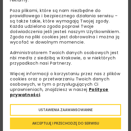
reklamy.
Poza plikami, które są nam niezbędne do
prawidłowego i bezpiecznego działania serwisu –
są także takie, które wymagają Twojej zgody.
Każda udzielona zgoda poprawi Twoje
doświadczenia jeśli jesteś naszym Użytkownikiem.
Zgoda na pliki cookies jest dobrowolna i można ją
wycofać w dowolnym momencie.
Lubisz wiedzieć więcej?
Administratorem Twoich danych osobowych jest
nbi med!a z siedzibą w Krakowie, a w niektórych
przypadkach nasi Partnerzy.
Zapisz się do newslettera aby otrzymywać od
nas najlepsze informacje branżowe,
Więcej informacji o korzystaniu przez nas z plików
zaproszenia na wydarzenia, atrakcyjne oferty i
cookies oraz o przetwarzaniu Twoich danych
dedykowane akcje specjalne.
osobowych, w tym o przysługujących Ci
uprawnieniach, znajdziesz w naszej
Polityce
prywatności
.
USTAWIENIA ZAAWANSOWANNE
Zapoznałam/em się z
Polityką Prywatności
i
Regulaminem
oraz wyrażam zgodę na otrzymywanie na
podany przeze mnie adres e-mail korespondencji
AKCEPTUJĘ I PRZECHODZĘ DO SERWISU
handlowej w postaci newslettera.