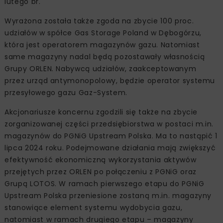
lutego br.
Wyrażona została także zgoda na zbycie 100 proc.
udziałów w spółce Gas Storage Poland w Dębogórzu,
która jest operatorem magazynów gazu. Natomiast
same magazyny nadal będą pozostawały własnością
Grupy ORLEN. Nabywcą udziałów, zaakceptowanym
przez urząd antymonopolowy, będzie operator systemu
przesyłowego gazu Gaz-System.
Akcjonariusze koncernu zgodzili się także na zbycie
zorganizowanej części przedsiębiorstwa w postaci m.in.
magazynów do PGNiG Upstream Polska. Ma to nastąpić 1
lipca 2024 roku. Podejmowane działania mają zwiększyć
efektywność ekonomiczną wykorzystania aktywów
przejętych przez ORLEN po połączeniu z PGNiG oraz
Grupą LOTOS. W ramach pierwszego etapu do PGNiG
Upstream Polska przeniesione zostaną m.in. magazyny
stanowiące element systemu wydobycia gazu,
natomiast w ramach drugiego etapu – magazyny