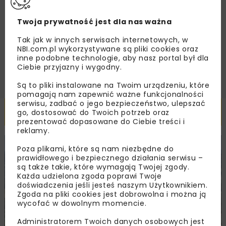
Zapoznałam/em się z
Polityką Prywatności
i
Regulaminem
oraz wyrażam zgodę na otrzymywanie na
podany przeze mnie adres e-mail korespondencji
Twoja prywatność jest dla nas ważna
handlowej w postaci newslettera.
Tak jak w innych serwisach internetowych, w
NBI.com.pl wykorzystywane są pliki cookies oraz
ZAPISZ MNIE
inne podobne technologie, aby nasz portal był dla
Ciebie przyjazny i wygodny.
Są to pliki instalowane na Twoim urządzeniu, które
pomagają nam zapewnić ważne funkcjonalności
serwisu, zadbać o jego bezpieczeństwo, ulepszać
Powiązane artykuły
go, dostosować do Twoich potrzeb oraz
prezentować dopasowane do Ciebie treści i
reklamy.
KOLEJ
WIADOMOŚCI
INWESTYCJE
Poza plikami, które są nam niezbędne do
prawidłowego i bezpiecznego działania serwisu –
są także takie, które wymagają Twojej zgody.
Każda udzielona zgoda poprawi Twoje
doświadczenia jeśli jesteś naszym Użytkownikiem.
Zgoda na pliki cookies jest dobrowolna i można ją
wycofać w dowolnym momencie.
Administratorem Twoich danych osobowych jest