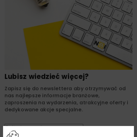
Lubisz wiedzieć więcej?
Zapisz się do newslettera aby otrzymywać od
nas najlepsze informacje branżowe,
zaproszenia na wydarzenia, atrakcyjne oferty i
dedykowane akcje specjalne.