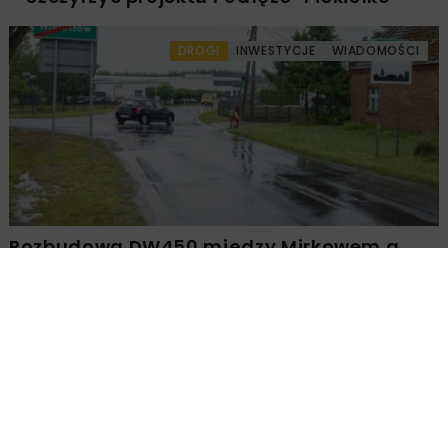
DROGI
INWESTYCJE
WIADOMOŚCI
Rozbudowa DW450 między Mirkowem a
Wieruszowem z dofinansowaniem UE
DROGI
INWESTYCJE
WIADOMOŚCI