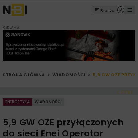
Branże
REKLAMA
STRONA GŁÓWNA
WIADOMOŚCI
5,9 GW OZE PRZYŁ
< Cofnij
ENERGETYKA
WIADOMOŚCI
5,9 GW OZE przyłączonych
do sieci Enei Operator