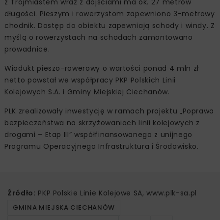
z Trójmiastem wraz z dojściami ma ok. 27 metrów
długości. Pieszym i rowerzystom zapewniono 3-metrowy
chodnik. Dostęp do obiektu zapewniają schody i windy. Z
myślą o rowerzystach na schodach zamontowano
prowadnice.
Wiadukt pieszo-rowerowy o wartości ponad 4 mln zł
netto powstał we współpracy PKP Polskich Linii
Kolejowych S.A. i Gminy Miejskiej Ciechanów.
PLK zrealizowały inwestycję w ramach projektu „Poprawa
bezpieczeństwa na skrzyżowaniach linii kolejowych z
drogami – Etap III” współfinansowanego z unijnego
Programu Operacyjnego Infrastruktura i Środowisko.
Źródło:
PKP Polskie Linie Kolejowe SA, www.plk-sa.pl
GMINA MIEJSKA CIECHANÓW