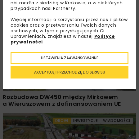
nbi med!a z siedzibą w Krakowie, a w niektórych
przypadkach nasi Partnerzy.
PKP PLK ogłosiły przetarg na odcinek Gdów
– Szczyrzyc projektu Podłęże–Piekiełko
Więcej informacji o korzystaniu przez nas z plików
cookies oraz o przetwarzaniu Twoich danych
osobowych, w tym o przysługujących Ci
uprawnieniach, znajdziesz w naszej
Polityce
DROGI
INWESTYCJE
WIADOMOŚCI
prywatności
.
USTAWIENIA ZAAWANSOWANNE
AKCEPTUJĘ I PRZECHODZĘ DO SERWISU
Rozbudowa DW450 między Mirkowem
a Wieruszowem z dofinansowaniem UE
DROGI
INWESTYCJE
WIADOMOŚCI