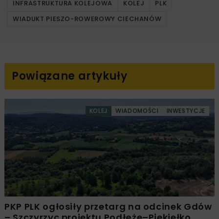
INFRASTRUKTURA KOLEJOWA
KOLEJ
PLK
WIADUKT PIESZO-ROWEROWY CIECHANÓW
Powiązane artykuły
KOLEJ
WIADOMOŚCI
INWESTYCJE
PKP PLK ogłosiły przetarg na odcinek Gdów
– Szczyrzyc projektu Podłęże–Piekiełko