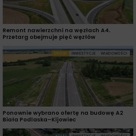
Remont nawierzchni na węzłach A4.
Przetarg obejmuje pięć węzłów
DROGI
INWESTYCJE
WIADOMOŚCI
Ponownie wybrano ofertę na budowę A2
Biała Podlaska–Kijowiec
KOLEJ
INWESTYCJE
WIADOMOŚCI