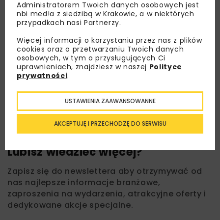
Administratorem Twoich danych osobowych jest
nbi med!a z siedzibą w Krakowie, a w niektórych
przypadkach nasi Partnerzy.
Więcej informacji o korzystaniu przez nas z plików
cookies oraz o przetwarzaniu Twoich danych
osobowych, w tym o przysługujących Ci
uprawnieniach, znajdziesz w naszej
Polityce
prywatności
.
USTAWIENIA ZAAWANSOWANNE
AKCEPTUJĘ I PRZECHODZĘ DO SERWISU
Lubisz wiedzieć więcej?
Zapisz się do newslettera aby otrzymywać od
nas najlepsze informacje branżowe,
zaproszenia na wydarzenia, atrakcyjne oferty i
dedykowane akcje specjalne.