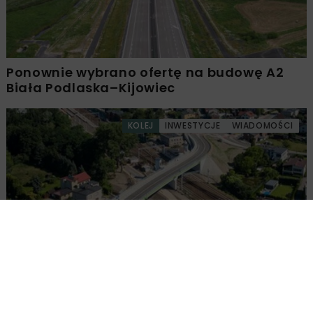
Ponownie wybrano ofertę na budowę A2
Biała Podlaska–Kijowiec
KOLEJ
INWESTYCJE
WIADOMOŚCI
Nowy wiadukt w Żorach oddany do użytku
Załaduj więcej...