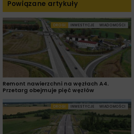
Powiązane artykuły
DROGI
INWESTYCJE
WIADOMOŚCI
Remont nawierzchni na węzłach A4.
Przetarg obejmuje pięć węzłów
DROGI
INWESTYCJE
WIADOMOŚCI