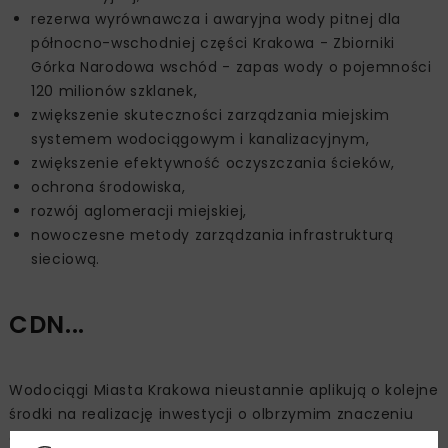
rezerwa wyrównawcza i awaryjna wody pitnej dla
północno-wschodniej części Krakowa - Zbiorniki
Górka Narodowa wschód - zapas wody o pojemności
120 milionów szklanek,
zwiększenie skuteczności zarządzania miejskim
systemem wodociągowym i kanalizacyjnym,
zwiększenie efektywność oczyszczania ścieków,
ochrona środowiska,
rozwój aglomeracji miejskiej,
nowoczesne metody zarządzania infrastrukturą
sieciową.
CDN...
Wodociągi Miasta Krakowa nieustannie aplikują o kolejne
środki na realizację inwestycji o olbrzymim znaczeniu
dla środowiska, rozwoju miasta, komfortu mieszkańców