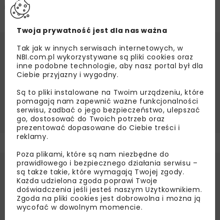
i adaptacji do zmian klimatu.
Twoja prywatność jest dla nas ważna
Tak jak w innych serwisach internetowych, w
Źródło:
Wodociągi Miasta Krakowa SA,
NBI.com.pl wykorzystywane są pliki cookies oraz
www.wodociagi.krakow.pl
inne podobne technologie, aby nasz portal był dla
Ciebie przyjazny i wygodny.
GOSPODARKA WODNO-ŚCIEKOWA
Są to pliki instalowane na Twoim urządzeniu, które
OCZYSZCZALNIA ŚCIEKÓW PŁASZÓW
WMK
pomagają nam zapewnić ważne funkcjonalności
WOD-KAN
WODOCIĄGI MIASTA KRAKOWA
serwisu, zadbać o jego bezpieczeństwo, ulepszać
go, dostosować do Twoich potrzeb oraz
prezentować dopasowane do Ciebie treści i
reklamy.
Poza plikami, które są nam niezbędne do
prawidłowego i bezpiecznego działania serwisu –
są także takie, które wymagają Twojej zgody.
Każda udzielona zgoda poprawi Twoje
doświadczenia jeśli jesteś naszym Użytkownikiem.
Zgoda na pliki cookies jest dobrowolna i można ją
wycofać w dowolnym momencie.