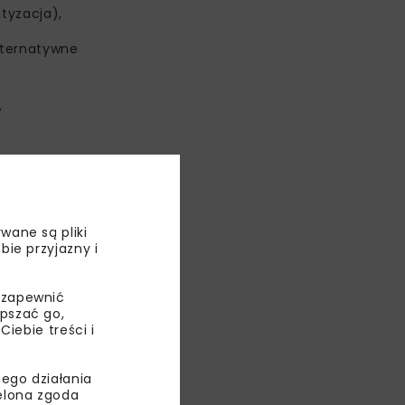
tyzacja),
lternatywne
,
022 roku,
17.03.2024 r.
wane są pliki
bie przyjazny i
tapu.
 czerwca 2024
 zapewnić
epszać go,
ebie treści i
t redukcja
angażowanie
ie
ego działania
ielona zgoda