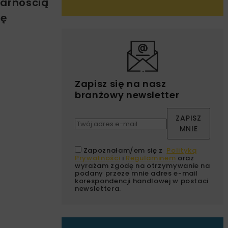
larnością
ię
Zapisz się na nasz
branżowy newsletter
ZAPISZ
MNIE
Zapoznałam/em się z
Polityką
Prywatności
i
Regulaminem
oraz
wyrażam zgodę na otrzymywanie na
podany przeze mnie adres e-mail
korespondencji handlowej w postaci
newslettera.