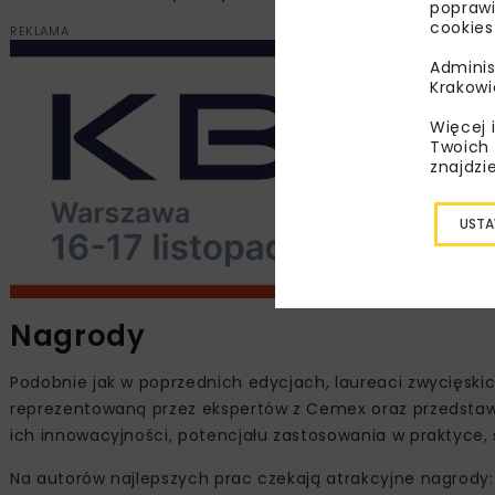
poprawi
cookies
REKLAMA
Adminis
Krakowi
Więcej 
Twoich 
znajdzi
USTA
Nagrody
Podobnie jak w poprzednich edycjach, laureaci zwycięskic
reprezentowaną przez ekspertów z Cemex oraz przedstawi
ich innowacyjności, potencjału zastosowania w praktyce, 
Na autorów najlepszych prac czekają atrakcyjne nagrody: