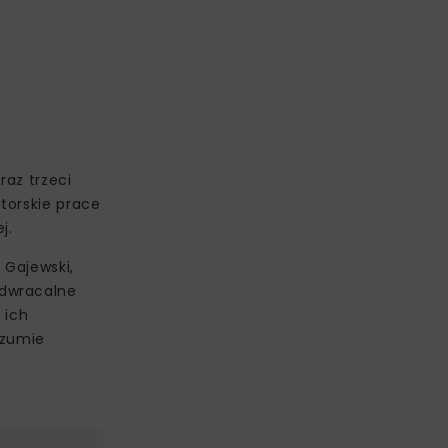
raz trzeci
atorskie prace
j.
 Gajewski,
odwracalne
 ich
ozumie