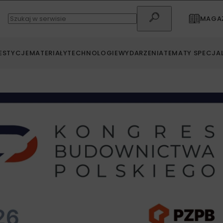
MAGAZ
ESTYCJE
MATERIAŁY
TECHNOLOGIE
WYDARZENIA
TEMATY SPECJA