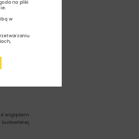
oda na pliki
ie.
ibą w
przetwarzaniu
iach,
pod względem
y budowlanej.