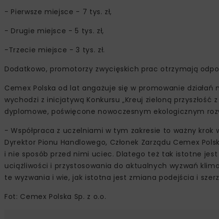
- Pierwsze miejsce - 7 tys. zł,
- Drugie miejsce - 5 tys. zł,
-Trzecie miejsce - 3 tys. zł.
Dodatkowo, promotorzy zwycięskich prac otrzymają odpowiednio
Cemex Polska od lat angażuje się w promowanie działań n
wychodzi z inicjatywą Konkursu „Kreuj zieloną przyszłość 
dyplomowe, poświęcone nowoczesnym ekologicznym rozwi
- Współpraca z uczelniami w tym zakresie to ważny krok w 
Dyrektor Pionu Handlowego, Członek Zarządu Cemex Pols
i nie sposób przed nimi uciec. Dlatego też tak istotne 
uciążliwości i przystosowania do aktualnych wyzwań klim
te wyzwania i wie, jak istotna jest zmiana podejścia i sz
Fot: Cemex Polska Sp. z o.o.