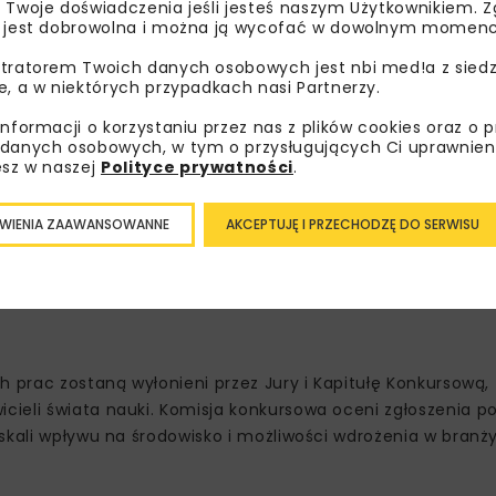
 Twoje doświadczenia jeśli jesteś naszym Użytkownikiem. Zg
 jest dobrowolna i można ją wycofać w dowolnym momenc
tratorem Twoich danych osobowych jest nbi med!a z siedz
e, a w niektórych przypadkach nasi Partnerzy.
informacji o korzystaniu przez nas z plików cookies oraz o 
danych osobowych, w tym o przysługujących Ci uprawnien
esz w naszej
Polityce prywatności
.
WIENIA ZAAWANSOWANNE
AKCEPTUJĘ I PRZECHODZĘ DO SERWISU
h prac zostaną wyłonieni przez Jury i Kapitułę Konkursową,
cieli świata nauki. Komisja konkursowa oceni zgłoszenia 
skali wpływu na środowisko i możliwości wdrożenia w branż