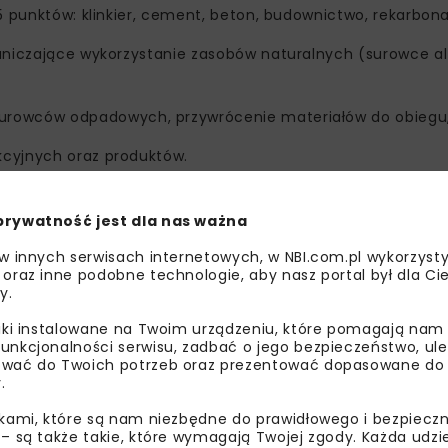
5 punktów: klinkier, cement, beton, budownictwo, rekarbona
raniczające wykorzystanie zasobów naturalnych (surowce a
urowców odpadowych, przywrócenie materiałów do obiegu
kcyjnych oraz produktów.
erskie, magisterskie i podyplomowe obronione od września 2
zez Cemex. Zainteresowani mogą przesyłać swoje prace do 
prywatność jest dla nas ważna
lonaprzyszlosc.pl.
 w innych serwisach internetowych, w NBI.com.pl wykorzysty
 oraz inne podobne technologie, aby nasz portal był dla Cie
ia 2024 roku poinformuje uczestników o kwalifikacji do II e
y.
ntuje swoje prace przed Jury i Kapitułą Konkursu do końca
liki instalowane na Twoim urządzeniu, które pomagają nam
unkcjonalności serwisu, zadbać o jego bezpieczeństwo, ul
wać do Twoich potrzeb oraz prezentować dopasowane do Ci
lobalną strategię firmy „Future in Action", której celem jes
.
co najmniej 55% do 2030 roku. Jest także sposobem na za
nia proekologicznych rozwiązań wspomagających osiągnięc
ikami, które są nam niezbędne do prawidłowego i bezpieczn
 – są także takie, które wymagają Twojej zgody. Każda udz