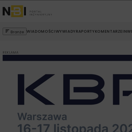
WIADOMOŚCI
WYWIADY
RAPORTY
KOMENTARZE
INW
Branże
REKLAMA