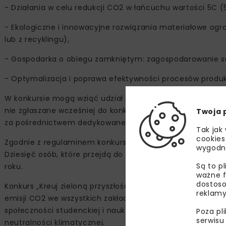
- Działania w celu redukcji CO2 w łańcuchu wartości 5C (
- Ekologiczne i innowacyjne rozwiązania materiałowe og
lub z recyklingu),
- Gospodarka o obiegu zamkniętym: zagospodarowanie s
- Optymalizacja i poprawa efektywności procesów produ
W konkursie mogą wziąć udział prace licencjackie, inżyni
nie zgłaszane wcześniej do konkursów organizowanych pr
Twoja 
za pośrednictwem dedykowanego formularza www.kreujzie
Tak jak
cookies
Zgodnie z regulaminem konkursu, organizator do 30 kwietn
wygodn
Dziesięć osób, które przejdą do kolejnego etapu, zapreze
Są to p
roku.
ważne f
dostoso
Konkurs „Kreuj zieloną przyszłość z Cemex" wpisuje się w g
reklamy
emisji CO2 we wszystkich zakładach Cemex w Europie, o 
społeczności studenckiej i naukowej w proces poszukiwa
Poza pl
serwisu
neutralności klimatycznej.