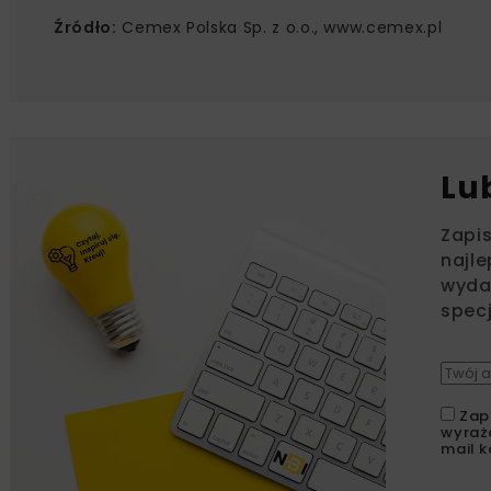
Źródło:
Cemex Polska Sp. z o.o., www.cemex.pl
Lu
Zapi
najle
wydar
specj
Zap
wyraż
mail k