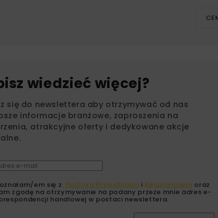
CE
bisz wiedzieć więcej?
sz się do newslettera aby otrzymywać od nas
psze informacje branżowe, zaproszenia na
zenia, atrakcyjne oferty i dedykowane akcje
alne.
oznałam/em się z
Polityką Prywatności
i
Regulaminem
oraz
am zgodę na otrzymywanie na podany przeze mnie adres e-
orespondencji handlowej w postaci newslettera.