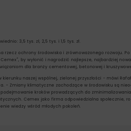
: 3,5 tys. zł, 2,5 tys. i 1,5 tys. zł.
a rzecz ochrony środowiska i zrównoważonego rozwoju. Po 
z Cemex", by wyłonić i nagrodzić najlepsze, najbardziej now
ązaniom dla branży cementowej, betonowej i kruszywowe
kierunku naszej wspólnej, zielonej przyszłości - mówi Rafał
ka. - Zmiany klimatyczne zachodzące w środowisku są nie
jest podejmowanie kroków prowadzących do zminimalizowania
atycznych. Cemex jako firma odpowiedzialna społecznie, r
erzenie wiedzy wśród młodych pokoleń.