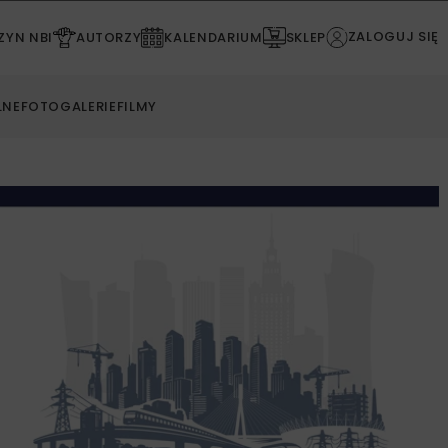
ZALOGUJ SIĘ
YN NBI
AUTORZY
KALENDARIUM
SKLEP
LNE
FOTOGALERIE
FILMY