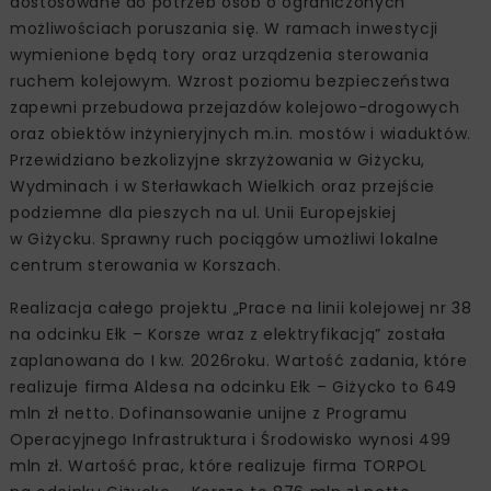
dostosowane do potrzeb osób o ograniczonych
możliwościach poruszania się. W ramach inwestycji
wymienione będą tory oraz urządzenia sterowania
ruchem kolejowym. Wzrost poziomu bezpieczeństwa
zapewni przebudowa przejazdów kolejowo-drogowych
oraz obiektów inżynieryjnych m.in. mostów i wiaduktów.
Przewidziano bezkolizyjne skrzyżowania w Giżycku,
Wydminach i w Sterławkach Wielkich oraz przejście
podziemne dla pieszych na ul. Unii Europejskiej
w Giżycku. Sprawny ruch pociągów umożliwi lokalne
centrum sterowania w Korszach.
Realizacja całego projektu „Prace na linii kolejowej nr 38
na odcinku Ełk – Korsze wraz z elektryfikacją” została
zaplanowana do I kw. 2026roku. Wartość zadania, które
realizuje firma Aldesa na odcinku Ełk – Giżycko to 649
mln zł netto. Dofinansowanie unijne z Programu
Operacyjnego Infrastruktura i Środowisko wynosi 499
mln zł. Wartość prac, które realizuje firma TORPOL