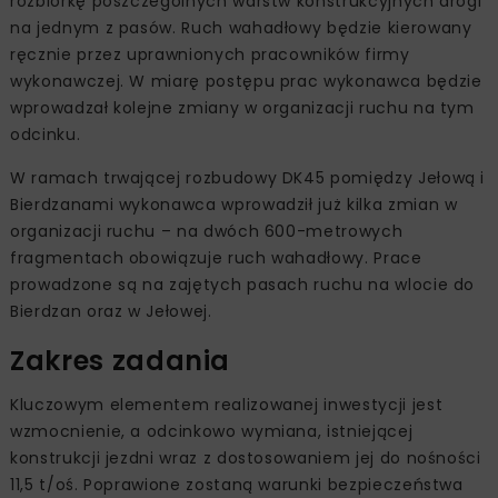
rozbiórkę poszczególnych warstw konstrukcyjnych drogi
na jednym z pasów. Ruch wahadłowy będzie kierowany
ręcznie przez uprawnionych pracowników firmy
wykonawczej. W miarę postępu prac wykonawca będzie
wprowadzał kolejne zmiany w organizacji ruchu na tym
odcinku.
W ramach trwającej rozbudowy DK45 pomiędzy Jełową i
Bierdzanami wykonawca wprowadził już kilka zmian w
organizacji ruchu – na dwóch 600-metrowych
fragmentach obowiązuje ruch wahadłowy. Prace
prowadzone są na zajętych pasach ruchu na wlocie do
Bierdzan oraz w Jełowej.
Zakres zadania
Kluczowym elementem realizowanej inwestycji jest
wzmocnienie, a odcinkowo wymiana, istniejącej
konstrukcji jezdni wraz z dostosowaniem jej do nośności
11,5 t/oś. Poprawione zostaną warunki bezpieczeństwa