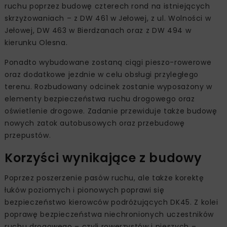
ruchu poprzez budowę czterech rond na istniejących
skrzyżowaniach – z DW 461 w Jełowej, z ul. Wolności w
Jełowej, DW 463 w Bierdzanach oraz z DW 494 w
kierunku Olesna.
Ponadto wybudowane zostaną ciągi pieszo-rowerowe
oraz dodatkowe jezdnie w celu obsługi przyległego
terenu. Rozbudowany odcinek zostanie wyposażony w
elementy bezpieczeństwa ruchu drogowego oraz
oświetlenie drogowe. Zadanie przewiduje także budowę
nowych zatok autobusowych oraz przebudowę
przepustów.
Korzyści wynikające z budowy
Poprzez poszerzenie pasów ruchu, ale także korektę
łuków poziomych i pionowych poprawi się
bezpieczeństwo kierowców podróżujących DK45. Z kolei
poprawę bezpieczeństwa niechronionych uczestników
ruchu drogowego – czyli rowerzystów i pieszych –