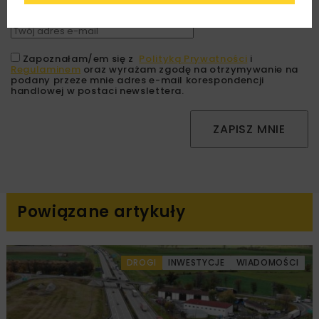
Zapoznałam/em się z
Polityką Prywatności
i
Regulaminem
oraz wyrażam zgodę na otrzymywanie na
podany przeze mnie adres e-mail korespondencji
handlowej w postaci newslettera.
ZAPISZ MNIE
Powiązane artykuły
DROGI
INWESTYCJE
WIADOMOŚCI