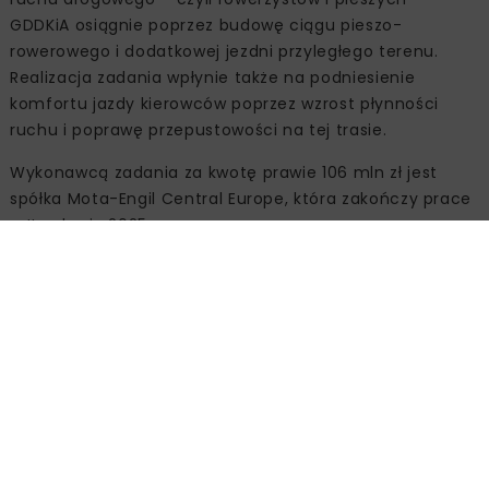
GDDKiA osiągnie poprzez budowę ciągu pieszo-
rowerowego i dodatkowej jezdni przyległego terenu.
Realizacja zadania wpłynie także na podniesienie
komfortu jazdy kierowców poprzez wzrost płynności
ruchu i poprawę przepustowości na tej trasie.
Wykonawcą zadania za kwotę prawie 106 mln zł jest
spółka Mota-Engil Central Europe, która zakończy prace
w II połowie 2025 r.
Źródło:
GDDKiA Opole, www.gov.pl/web/gddkia-
opole/
DK45 JEŁOWA-BIERDZANY
GDDKIA OPOLE
INFRASTRUKTURA DROGOWA
MOTA ENGIL CENTRAL EUROPE
MOTA-ENGIL