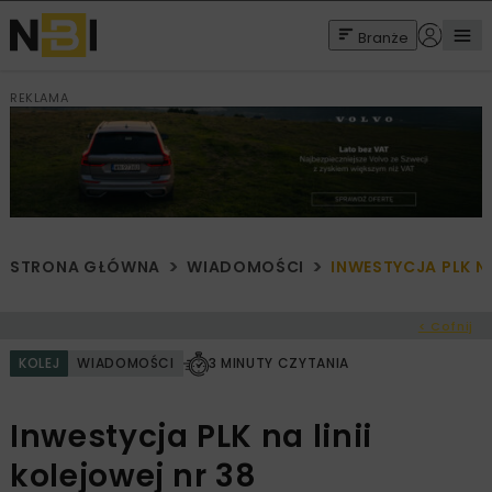
Branże
REKLAMA
STRONA GŁÓWNA
WIADOMOŚCI
INWESTYCJA PLK NA
< Cofnij
KOLEJ
WIADOMOŚCI
3 MINUTY CZYTANIA
Inwestycja PLK na linii
kolejowej nr 38