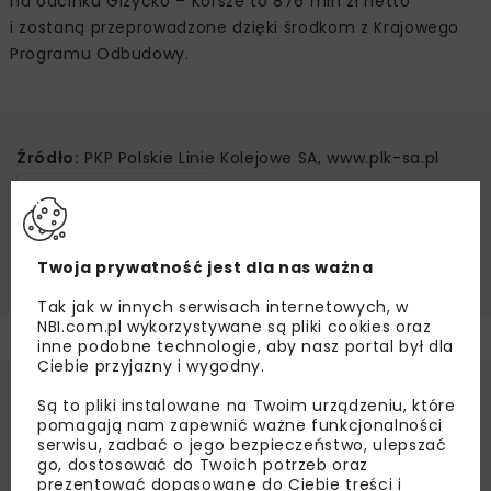
na odcinku Giżycko – Korsze to 876 mln zł netto
i zostaną przeprowadzone dzięki środkom z Krajowego
Programu Odbudowy.
Źródło:
PKP Polskie Linie Kolejowe SA, www.plk-sa.pl
EŁK-GIŻYCKO-KORSZE
INFRASTRUKTURA KOLEJOWA
KOLEJ
LINIA KOLEJOWA
LINIA KOLEJOWA NR 38
Twoja prywatność jest dla nas ważna
Tak jak w innych serwisach internetowych, w
NBI.com.pl wykorzystywane są pliki cookies oraz
inne podobne technologie, aby nasz portal był dla
Ciebie przyjazny i wygodny.
Są to pliki instalowane na Twoim urządzeniu, które
pomagają nam zapewnić ważne funkcjonalności
serwisu, zadbać o jego bezpieczeństwo, ulepszać
go, dostosować do Twoich potrzeb oraz
prezentować dopasowane do Ciebie treści i