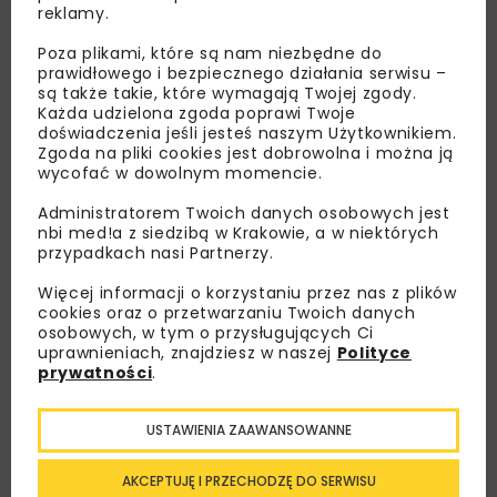
reklamy.
Poza plikami, które są nam niezbędne do
prawidłowego i bezpiecznego działania serwisu –
są także takie, które wymagają Twojej zgody.
Każda udzielona zgoda poprawi Twoje
doświadczenia jeśli jesteś naszym Użytkownikiem.
Zgoda na pliki cookies jest dobrowolna i można ją
wycofać w dowolnym momencie.
Administratorem Twoich danych osobowych jest
nbi med!a z siedzibą w Krakowie, a w niektórych
przypadkach nasi Partnerzy.
Więcej informacji o korzystaniu przez nas z plików
cookies oraz o przetwarzaniu Twoich danych
osobowych, w tym o przysługujących Ci
uprawnieniach, znajdziesz w naszej
Polityce
Lubisz wiedzieć więcej?
prywatności
.
Zapisz się do newslettera aby otrzymywać od
nas najlepsze informacje branżowe,
USTAWIENIA ZAAWANSOWANNE
zaproszenia na wydarzenia, atrakcyjne oferty i
dedykowane akcje specjalne.
AKCEPTUJĘ I PRZECHODZĘ DO SERWISU