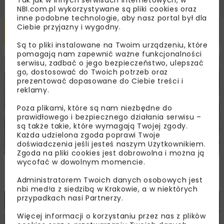
NBI.com.pl wykorzystywane są pliki cookies oraz
inne podobne technologie, aby nasz portal był dla
Ciebie przyjazny i wygodny.
Powiązane artykuły
Są to pliki instalowane na Twoim urządzeniu, które
pomagają nam zapewnić ważne funkcjonalności
serwisu, zadbać o jego bezpieczeństwo, ulepszać
KOLEJ
WIADOMOŚCI
INWESTYCJE
go, dostosować do Twoich potrzeb oraz
prezentować dopasowane do Ciebie treści i
reklamy.
Poza plikami, które są nam niezbędne do
prawidłowego i bezpiecznego działania serwisu –
są także takie, które wymagają Twojej zgody.
Każda udzielona zgoda poprawi Twoje
doświadczenia jeśli jesteś naszym Użytkownikiem.
Zgoda na pliki cookies jest dobrowolna i można ją
wycofać w dowolnym momencie.
PKP PLK ogłosiły przetarg na odcinek Gdów
– Szczyrzyc projektu Podłęże–Piekiełko
Administratorem Twoich danych osobowych jest
nbi med!a z siedzibą w Krakowie, a w niektórych
przypadkach nasi Partnerzy.
DROGI
INWESTYCJE
WIADOMOŚCI
Więcej informacji o korzystaniu przez nas z plików