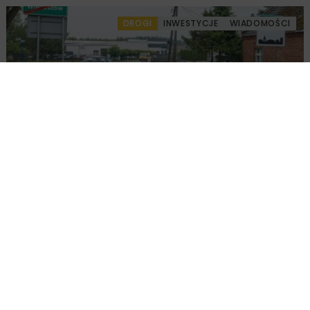
DROGI
INWESTYCJE
WIADOMOŚCI
Rozbudowa DW450 między Mirkowem a
Wieruszowem z dofinansowaniem UE
DROGI
INWESTYCJE
WIADOMOŚCI