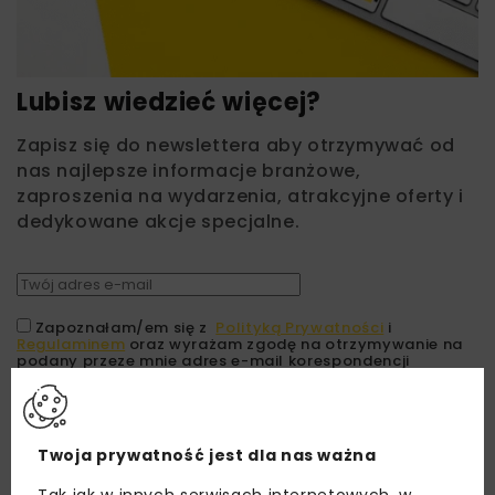
Lubisz wiedzieć więcej?
Zapisz się do newslettera aby otrzymywać od
nas najlepsze informacje branżowe,
zaproszenia na wydarzenia, atrakcyjne oferty i
dedykowane akcje specjalne.
Zapoznałam/em się z
Polityką Prywatności
i
Regulaminem
oraz wyrażam zgodę na otrzymywanie na
podany przeze mnie adres e-mail korespondencji
handlowej w postaci newslettera.
ZAPISZ MNIE
Twoja prywatność jest dla nas ważna
Tak jak w innych serwisach internetowych, w