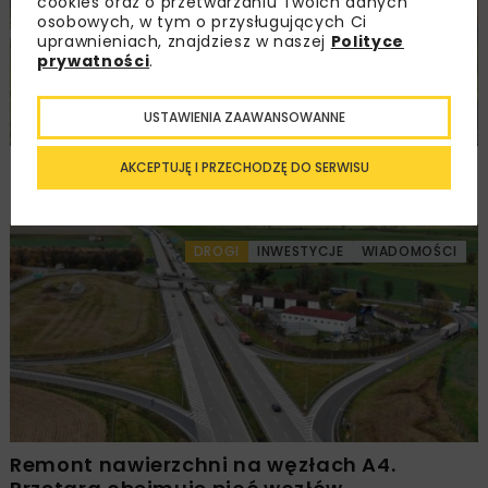
cookies oraz o przetwarzaniu Twoich danych
osobowych, w tym o przysługujących Ci
uprawnieniach, znajdziesz w naszej
Polityce
prywatności
.
USTAWIENIA ZAAWANSOWANNE
Rozbudowa DW450 między Mirkowem
AKCEPTUJĘ I PRZECHODZĘ DO SERWISU
a Wieruszowem z dofinansowaniem UE
DROGI
INWESTYCJE
WIADOMOŚCI
Remont nawierzchni na węzłach A4.