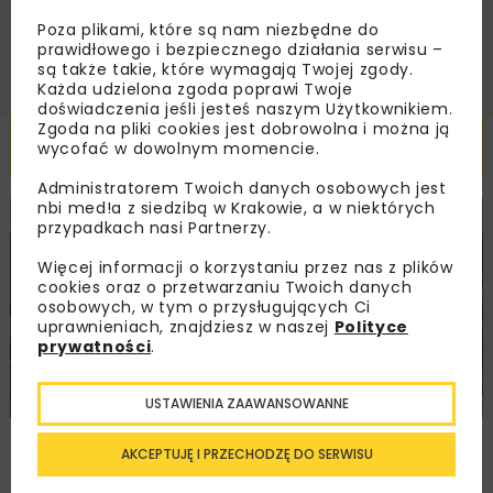
ZAPISZ MNIE
Poza plikami, które są nam niezbędne do
prawidłowego i bezpiecznego działania serwisu –
są także takie, które wymagają Twojej zgody.
Każda udzielona zgoda poprawi Twoje
doświadczenia jeśli jesteś naszym Użytkownikiem.
Zgoda na pliki cookies jest dobrowolna i można ją
Powiązane artykuły
wycofać w dowolnym momencie.
Administratorem Twoich danych osobowych jest
nbi med!a z siedzibą w Krakowie, a w niektórych
KOLEJ
WIADOMOŚCI
INWESTYCJE
przypadkach nasi Partnerzy.
Więcej informacji o korzystaniu przez nas z plików
cookies oraz o przetwarzaniu Twoich danych
osobowych, w tym o przysługujących Ci
uprawnieniach, znajdziesz w naszej
Polityce
prywatności
.
USTAWIENIA ZAAWANSOWANNE
PKP PLK ogłosiły przetarg na odcinek Gdów
AKCEPTUJĘ I PRZECHODZĘ DO SERWISU
– Szczyrzyc projektu Podłęże–Piekiełko