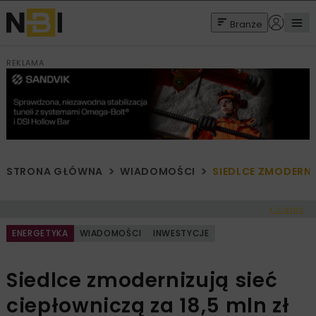
Branże
REKLAMA
STRONA GŁÓWNA
WIADOMOŚCI
SIEDLCE ZMODERNI
< Cofnij
ENERGETYKA
WIADOMOŚCI
INWESTYCJE
Siedlce zmodernizują sieć
ciepłowniczą za 18,5 mln zł