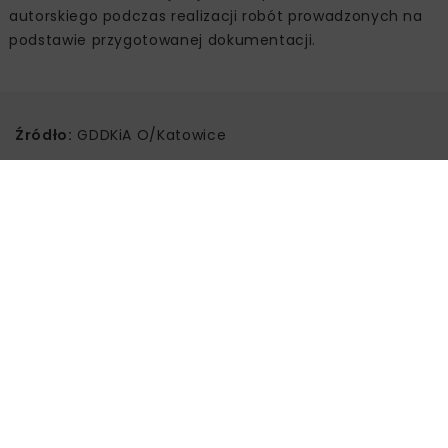
autorskiego podczas realizacji robót prowadzonych na
podstawie przygotowanej dokumentacji.
Źródło:
GDDKiA O/Katowice
Powiązane artykuły
KOLEJ
WIADOMOŚCI
INWESTYCJE