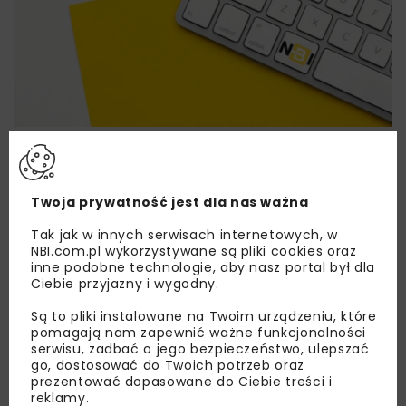
Lubisz wiedzieć więcej?
Zapisz się do newslettera aby otrzymywać od
Twoja prywatność jest dla nas ważna
nas najlepsze informacje branżowe,
zaproszenia na wydarzenia, atrakcyjne oferty i
Tak jak w innych serwisach internetowych, w
dedykowane akcje specjalne.
NBI.com.pl wykorzystywane są pliki cookies oraz
inne podobne technologie, aby nasz portal był dla
Ciebie przyjazny i wygodny.
Są to pliki instalowane na Twoim urządzeniu, które
pomagają nam zapewnić ważne funkcjonalności
Zapoznałam/em się z
Polityką Prywatności
i
Regulaminem
oraz wyrażam zgodę na otrzymywanie na
serwisu, zadbać o jego bezpieczeństwo, ulepszać
podany przeze mnie adres e-mail korespondencji
go, dostosować do Twoich potrzeb oraz
handlowej w postaci newslettera.
prezentować dopasowane do Ciebie treści i
reklamy.