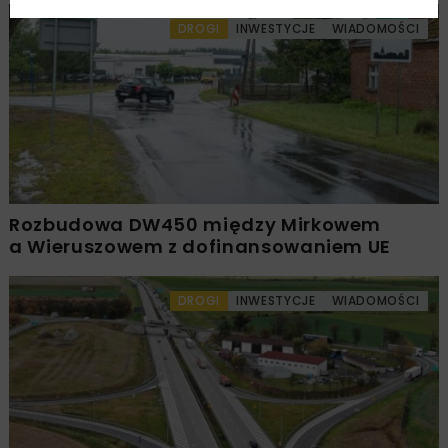
DROGI
INWESTYCJE
WIADOMOŚCI
Rozbudowa DW450 między Mirkowem
a Wieruszowem z dofinansowaniem UE
DROGI
INWESTYCJE
WIADOMOŚCI