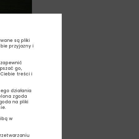
wane są pliki
bie przyjazny i
 zapewnić
ny. Poziom
epszać go,
ania innych
ebie treści i
zególności
ego działania
ielona zgoda
n
oda na pliki
race powinny
ie.
ibą w
przetwarzaniu
TEM