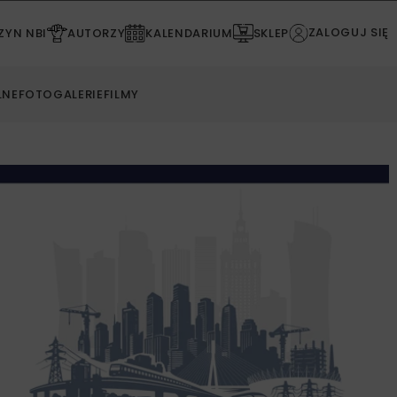
ZALOGUJ SIĘ
YN NBI
AUTORZY
KALENDARIUM
SKLEP
LNE
FOTOGALERIE
FILMY