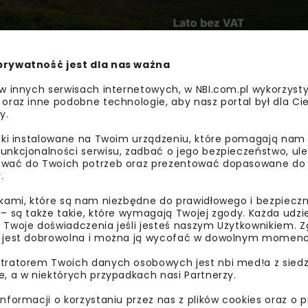
prywatność jest dla nas ważna
 w innych serwisach internetowych, w NBI.com.pl wykorzysty
 oraz inne podobne technologie, aby nasz portal był dla Cie
y.
liki instalowane na Twoim urządzeniu, które pomagają nam
e większych niż dotychczasowe zdolności w kierunku Ukrai
unkcjonalności serwisu, zadbać o jego bezpieczeństwo, ul
 oferta będzie uzależniona od kierunków dostaw, wykorzyst
wać do Twoich potrzeb oraz prezentować dopasowane do Ci
ionie południowej i południowo-wschodniej Polski – w szc
.
agazynów gazu.
ikami, które są nam niezbędne do prawidłowego i bezpieczn
 – są także takie, które wymagają Twojej zgody. Każda udz
ędzy stronami uzgodniony został zakres niezbędnych zmia
 Twoje doświadczenia jeśli jesteś naszym Użytkownikiem. Zg
pomiarów ze stacji Drozdowicze do punktu Hermanowice. P
 jest dobrowolna i można ją wycofać w dowolnym momenc
tratorem Twoich danych osobowych jest nbi med!a z siedz
e, a w niektórych przypadkach nasi Partnerzy.
informacji o korzystaniu przez nas z plików cookies oraz o 
BEZPIECZEŃSTWO ENERGETYCZNE
GAZ-SYS