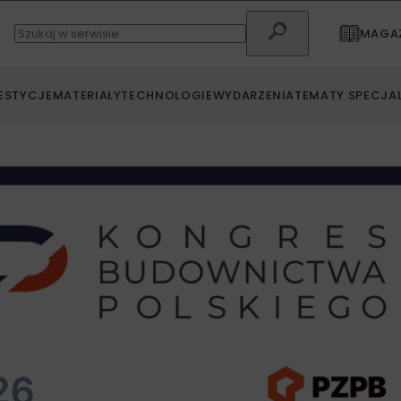
MAGAZ
ESTYCJE
MATERIAŁY
TECHNOLOGIE
WYDARZENIA
TEMATY SPECJA