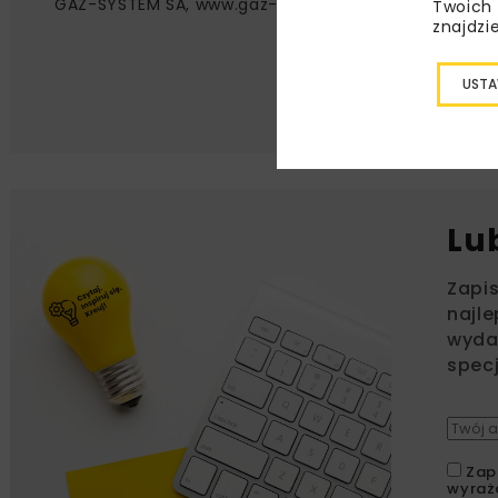
GAZ-SYSTEM SA, www.gaz-system.pl
Twoich 
znajdzi
USTA
Lu
Zapi
najle
wydar
specj
Zap
wyraż