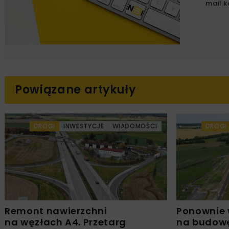
mail k
Powiązane artykuły
DROGI
INWESTYCJE
WIADOMOŚCI
DROGI
Remont nawierzchni
Ponownie 
na węzłach A4. Przetarg
na budowę