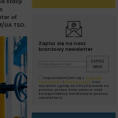
a stacji
o
tor of
M/UA TSO.
Zapisz się na nasz
branżowy newsletter
ZAPISZ
MNIE
Zapoznałam/em się z
Polityką
Prywatności
i
Regulaminem
oraz
wyrażam zgodę na otrzymywanie na
podany przeze mnie adres e-mail
korespondencji handlowej w postaci
newslettera.