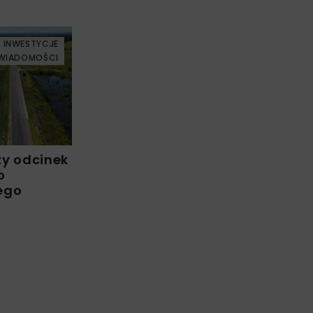
INWESTYCJE
WIADOMOŚCI
zy odcinek
o
ego