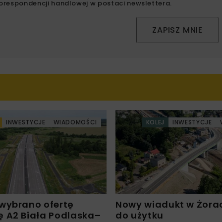
orespondencji handlowej w postaci newslettera.
ZAPISZ MNIE
INWESTYCJE
WIADOMOŚCI
KOLEJ
INWESTYCJE
wybrano ofertę
Nowy wiadukt w Żora
 A2 Biała Podlaska–
do użytku