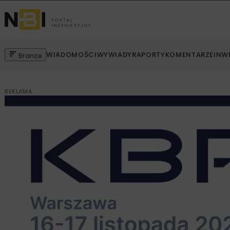
WIADOMOŚCI
WYWIADY
RAPORTY
KOMENTARZE
INW
Branże
REKLAMA