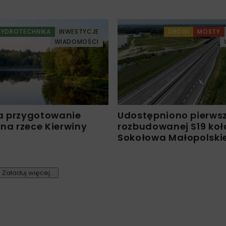
HYDROTECHNIKA
INWESTYCJE
DROGI
MOSTY
WIADOMOŚCI
a przygotowanie
Udostępniono pierws
 na rzece Kierwiny
rozbudowanej S19 koł
Sokołowa Małopolski
Załaduj więcej...