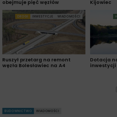
obejmuje pięć węzłów
Kijowiec
DROGI
INWESTYCJE
WIADOMOŚCI
Ruszył przetarg na remont
Dotacja n
węzła Bolesławiec na A4
inwestycji
BUDOWNICTWO
WIADOMOŚCI