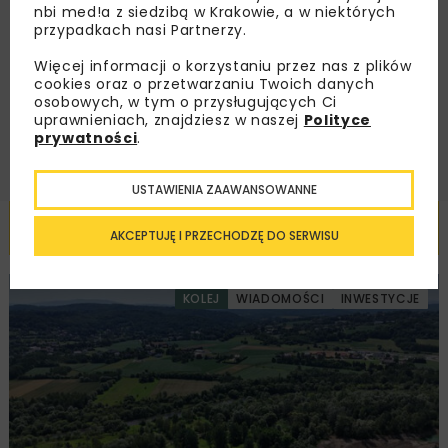
nbi med!a z siedzibą w Krakowie, a w niektórych
Zapoznałam/em się z
Polityką Prywatności
i
Regulaminem
oraz wyrażam zgodę na otrzymywanie na
przypadkach nasi Partnerzy.
podany przeze mnie adres e-mail korespondencji
handlowej w postaci newslettera.
Więcej informacji o korzystaniu przez nas z plików
cookies oraz o przetwarzaniu Twoich danych
osobowych, w tym o przysługujących Ci
ZAPISZ MNIE
uprawnieniach, znajdziesz w naszej
Polityce
prywatności
.
USTAWIENIA ZAAWANSOWANNE
Powiązane artykuły
AKCEPTUJĘ I PRZECHODZĘ DO SERWISU
KOLEJ
WIADOMOŚCI
INWESTYCJE