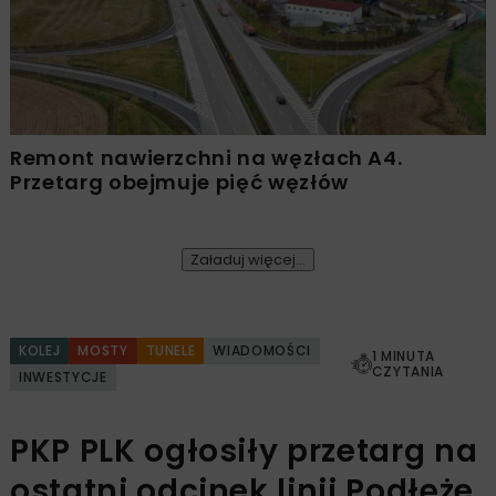
Remont nawierzchni na węzłach A4.
Przetarg obejmuje pięć węzłów
Załaduj więcej...
KOLEJ
MOSTY
TUNELE
WIADOMOŚCI
1 MINUTA
CZYTANIA
INWESTYCJE
PKP PLK ogłosiły przetarg na
ostatni odcinek linii Podłęże