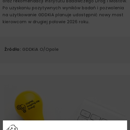
oraz rekomendacji Instytutu Badawczego Dróg i Mostów.
Po uzyskaniu pozytywnych wyników badań i pozwolenia
na użytkowanie GDDKiA planuje udostępnić nowy most
kierowcom w drugiej połowie 2026 roku.
Źródło:
GDDKiA O/Opole