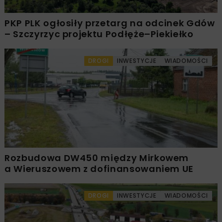
PKP PLK ogłosiły przetarg na odcinek Gdów
– Szczyrzyc projektu Podłęże–Piekiełko
DROGI
INWESTYCJE
WIADOMOŚCI
Rozbudowa DW450 między Mirkowem
a Wieruszowem z dofinansowaniem UE
DROGI
INWESTYCJE
WIADOMOŚCI