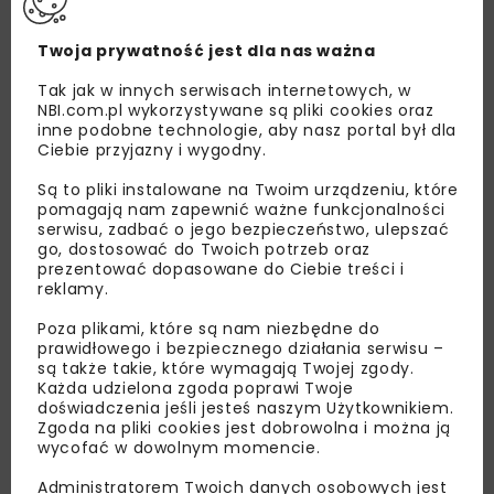
Twoja prywatność jest dla nas ważna
Tak jak w innych serwisach internetowych, w
NBI.com.pl wykorzystywane są pliki cookies oraz
inne podobne technologie, aby nasz portal był dla
Ciebie przyjazny i wygodny.
Są to pliki instalowane na Twoim urządzeniu, które
pomagają nam zapewnić ważne funkcjonalności
serwisu, zadbać o jego bezpieczeństwo, ulepszać
go, dostosować do Twoich potrzeb oraz
prezentować dopasowane do Ciebie treści i
Lubisz wiedzieć więcej?
reklamy.
Zapisz się do newslettera aby otrzymywać od
Poza plikami, które są nam niezbędne do
prawidłowego i bezpiecznego działania serwisu –
nas najlepsze informacje branżowe,
są także takie, które wymagają Twojej zgody.
zaproszenia na wydarzenia, atrakcyjne oferty i
Każda udzielona zgoda poprawi Twoje
dedykowane akcje specjalne.
doświadczenia jeśli jesteś naszym Użytkownikiem.
Zgoda na pliki cookies jest dobrowolna i można ją
wycofać w dowolnym momencie.
Administratorem Twoich danych osobowych jest