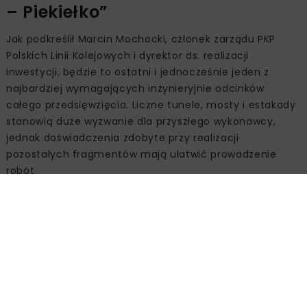
– Piekiełko”
Jak podkreślił Marcin Mochocki, członek zarządu PKP
Polskich Linii Kolejowych i dyrektor ds. realizacji
inwestycji, będzie to ostatni i jednocześnie jeden z
najbardziej wymagających inżynieryjnie odcinków
całego przedsięwzięcia. Liczne tunele, mosty i estakady
stanowią duże wyzwanie dla przyszłego wykonawcy,
jednak doświadczenia zdobyte przy realizacji
pozostałych fragmentów mają ułatwić prowadzenie
robót.
Źródło:
PKP Polskie Linie Kolejowe