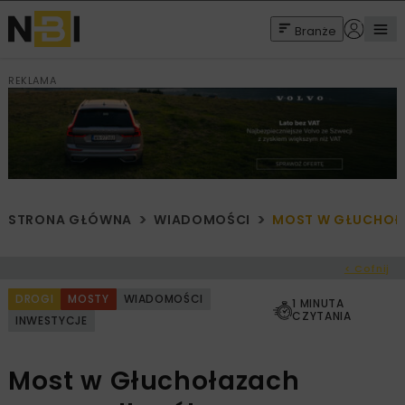
Branże
REKLAMA
STRONA GŁÓWNA
WIADOMOŚCI
MOST W GŁUCHOŁA
< Cofnij
DROGI
MOSTY
WIADOMOŚCI
1 MINUTA
CZYTANIA
INWESTYCJE
Most w Głuchołazach