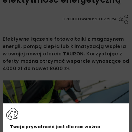
OPUBLIKOWANO: 20.02.2024
Efektywne łączenie fotowoltaiki z magazynem
energii, pompą ciepła lub klimatyzacją wspiera
w swojej nowej ofercie TAURON. Korzystając z
oferty można otrzymać wsparcie wynoszące od
4000 zł do nawet 8600 zł.
Twoja prywatność jest dla nas ważna