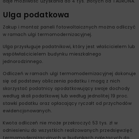
daje możliwość uzyskania do 4 tys. złotych od TAURONA.
Ulga podatkowa
Zakup i montaż paneli fotowoltaicznych można odliczyć
w ramach ulgi termomodernizacyjnej.
Ulga przysługuje podatnikowi, który jest właścicielem lub
współwłaścicielem budynku mieszkalnego
jednorodzinnego.
Odliczeń w ramach ulgi termomodernizacyjnej dokonuje
się od podstawy obliczenia podatku i mogą z nich
skorzystać podatnicy opodatkowujący swoje dochody
według skali podatkowej lub według jednolitej 19 proc.
stawki podatku oraz opłacający ryczałt od przychodów
ewidencjonowanych.
Kwota odliczeń nie może przekroczyć 53 tys. zł w
odniesieniu do wszystkich realizowanych przedsięwzięć
termomodernizacyjnych w budynkach należących do