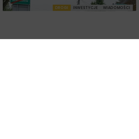
DROGI
INWESTYCJE
WIADOMOŚCI
Rozbudowa DW450 między Mirkowem a
Wieruszowem z dofinansowaniem UE
DROGI
INWESTYCJE
WIADOMOŚCI