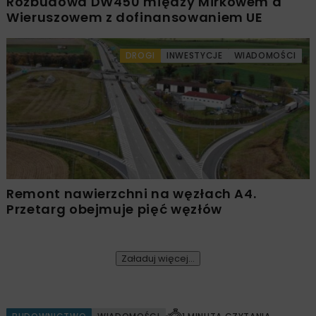
Rozbudowa DW450 między Mirkowem a
Wieruszowem z dofinansowaniem UE
DROGI
INWESTYCJE
WIADOMOŚCI
Remont nawierzchni na węzłach A4.
Przetarg obejmuje pięć węzłów
Załaduj więcej...