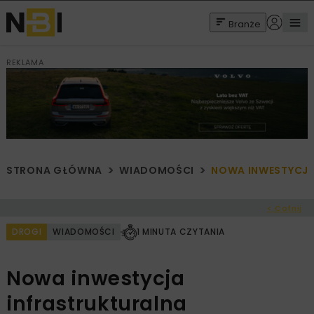
Branże
REKLAMA
STRONA GŁÓWNA
WIADOMOŚCI
NOWA INWESTYCJA
< Cofnij
DROGI
WIADOMOŚCI
1 MINUTA CZYTANIA
Nowa inwestycja
infrastrukturalna