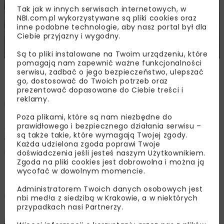
Tak jak w innych serwisach internetowych, w
NBI.com.pl wykorzystywane są pliki cookies oraz
inne podobne technologie, aby nasz portal był dla
Ciebie przyjazny i wygodny.
Są to pliki instalowane na Twoim urządzeniu, które
pomagają nam zapewnić ważne funkcjonalności
Zdjęcie: TAURON Polska Energia SA, www.media.tauron.pl
serwisu, zadbać o jego bezpieczeństwo, ulepszać
go, dostosować do Twoich potrzeb oraz
prezentować dopasowane do Ciebie treści i
reklamy.
Eksperci TAURONA przypominają, że połączenie
fotowoltaiki ze źródłami ciepła, chłodu czy magazynem
Poza plikami, które są nam niezbędne do
prawidłowego i bezpiecznego działania serwisu –
energii przekłada się na zwiększoną autokonsumpcję, co
są także takie, które wymagają Twojej zgody.
w efekcie wpływa na skrócenie okresu zwrotu z
Każda udzielona zgoda poprawi Twoje
inwestycji.
doświadczenia jeśli jesteś naszym Użytkownikiem.
Zgoda na pliki cookies jest dobrowolna i można ją
wycofać w dowolnym momencie.
– Dostarczamy zieloną energią do naszych klientów, ale
także stymulujemy rozwój przydomowych
Administratorem Twoich danych osobowych jest
mikroinstalacji i ekologicznych źródeł ogrzewania
nbi med!a z siedzibą w Krakowie, a w niektórych
przypadkach nasi Partnerzy.
zarówno poprzez kompleksową obsługę technologiczną,
jak i poprzez nasze programy dofinansowań tych