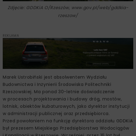
Zdjęcie: GDDKiA O/Rzeszów, www.gov.pl/web/gddkia-
rzeszow/
REKLAMA
Marek Ustrobiński jest absolwentem Wydziału
Budownictwa i Inżynierii Środowiska Politechniki
Rzeszowskiej. Ma ponad 30-letnie doświadczenie
w procesach projektowania i budowy dróg, mostów,
lotnisk, obiektów kubaturowych, jako dyrektor instytucji
w administracji publicznej oraz przedsiębiorca.
Przed powołaniem na funkcję dyrektora oddziału GDDKiA
był prezesem Miejskiego Przedsiębiorstwa Wodociągów
i Kanalizacji w Rzeszowie. Wcześniej, przez 16 lat był