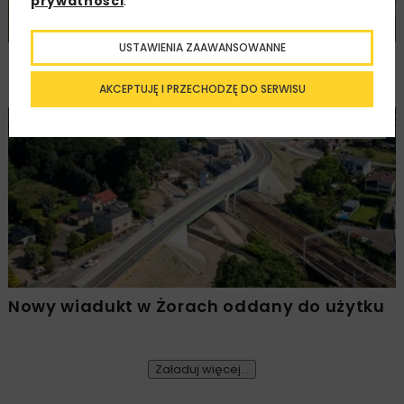
prywatności
.
USTAWIENIA ZAAWANSOWANNE
Ponownie wybrano ofertę na budowę A2
Biała Podlaska–Kijowiec
AKCEPTUJĘ I PRZECHODZĘ DO SERWISU
KOLEJ
INWESTYCJE
WIADOMOŚCI
Nowy wiadukt w Żorach oddany do użytku
Załaduj więcej...