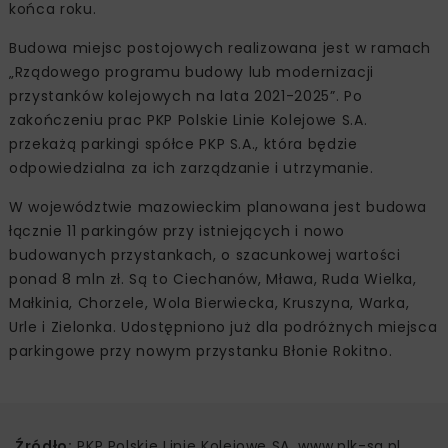
końca roku.
Budowa miejsc postojowych realizowana jest w ramach
„Rządowego programu budowy lub modernizacji
przystanków kolejowych na lata 2021-2025”. Po
zakończeniu prac PKP Polskie Linie Kolejowe S.A.
przekażą parkingi spółce PKP S.A., która będzie
odpowiedzialna za ich zarządzanie i utrzymanie.
W województwie mazowieckim planowana jest budowa
łącznie 11 parkingów przy istniejących i nowo
budowanych przystankach, o szacunkowej wartości
ponad 8 mln zł. Są to Ciechanów, Mława, Ruda Wielka,
Małkinia, Chorzele, Wola Bierwiecka, Kruszyna, Warka,
Urle i Zielonka. Udostępniono już dla podróżnych miejsca
parkingowe przy nowym przystanku Błonie Rokitno.
Źródło:
PKP Polskie Linie Kolejowe SA, www.plk-sa.pl