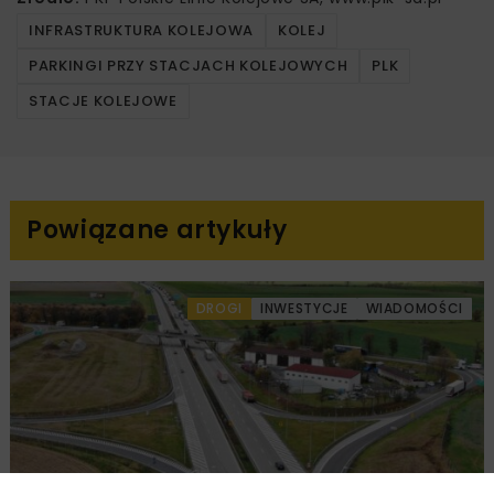
INFRASTRUKTURA KOLEJOWA
KOLEJ
PARKINGI PRZY STACJACH KOLEJOWYCH
PLK
STACJE KOLEJOWE
Powiązane artykuły
DROGI
INWESTYCJE
WIADOMOŚCI