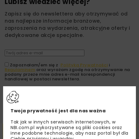
Lubisz wiedzieć więcej?
Zapisz się do newslettera aby otrzymywać od
nas najlepsze informacje branżowe,
zaproszenia na wydarzenia, atrakcyjne oferty i
dedykowane akcje specjalne.
Zapoznałam/em się z
Polityką Prywatności
i
Regulaminem
oraz wyrażam zgodę na otrzymywanie na
podany przeze mnie adres e-mail korespondencji
handlowej w postaci newslettera.
ZAPISZ MNIE
Twoja prywatność jest dla nas ważna
Tak jak w innych serwisach internetowych, w
NBI.com.pl wykorzystywane są pliki cookies oraz
Powiązane artykuły
inne podobne technologie, aby nasz portal był dla
Ciebie przyjazny i wygodny.