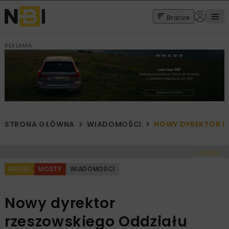
Branże
REKLAMA
STRONA GŁÓWNA
WIADOMOŚCI
NOWY DYREKTOR R
< Cofnij
DROGI
MOSTY
WIADOMOŚCI
Nowy dyrektor
rzeszowskiego Oddziału