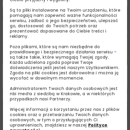
Są to pliki instalowane na Twoim urządzeniu, które
DROGI
INWESTYCJE
WIADOMOŚCI
pomagają nam zapewnić ważne funkcjonalności
serwisu, zadbać o jego bezpieczeństwo, ulepszać
go, dostosować do Twoich potrzeb oraz
prezentować dopasowane do Ciebie treści i
reklamy.
Poza plikami, które są nam niezbędne do
prawidłowego i bezpiecznego działania serwisu –
są także takie, które wymagają Twojej zgody.
Każda udzielona zgoda poprawi Twoje
doświadczenia jeśli jesteś naszym Użytkownikiem.
Remont nawierzchni na węzłach A4.
Zgoda na pliki cookies jest dobrowolna i można ją
Przetarg obejmuje pięć węzłów
wycofać w dowolnym momencie.
Administratorem Twoich danych osobowych jest
DROGI
INWESTYCJE
WIADOMOŚCI
nbi med!a z siedzibą w Krakowie, a w niektórych
przypadkach nasi Partnerzy.
Więcej informacji o korzystaniu przez nas z plików
cookies oraz o przetwarzaniu Twoich danych
osobowych, w tym o przysługujących Ci
uprawnieniach, znajdziesz w naszej
Polityce