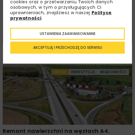
cookies oraz o przetwarzaniu Twoich danych
osobowych, w tym o przysługujących Ci
uprawnieniach, znajdziesz w naszej
Polityce
prywatności
.
USTAWIENIA ZAAWANSOWANNE
AKCEPTUJĘ I PRZECHODZĘ DO SERWISU
Rozbudowa DW450 między Mirkowem
a Wieruszowem z dofinansowaniem UE
DROGI
INWESTYCJE
WIADOMOŚCI
Remont nawierzchni na węzłach A4.