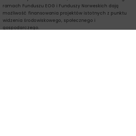
ramach Funduszu EOG i Funduszy Norweskich dają
możliwość finansowania projektów istotnych z punktu
widzenia środowiskowego, społecznego i
gospodarczego.
Źródło:
Wodociągi Miasta Krakowa SA,
www.wodociagi.krakow.pl
OCZYSZCZALNIA ŚCIEKÓW PŁASZÓW
OŚ PŁASZÓW
WMK
WOD-KAN
WODOCIĄGI MIASTA KRAKOWA
Powiązane artykuły