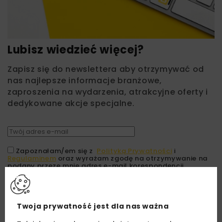
Lubisz wiedzieć więcej?
Zapisz się do newslettera aby otrzymywać od
nas najlepsze informacje branżowe,
zaproszenia na wydarzenia, atrakcyjne oferty i
dedykowane akcje specjalne.
Zapoznałam/em się z
Polityką Prywatności
i
Regulaminem
oraz wyrażam zgodę na otrzymywanie na
podany przeze mnie adres e-mail korespondencji
handlowej w postaci newslettera.
ZAPISZ MNIE
Twoja prywatność jest dla nas ważna