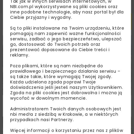
Tak jak w innych serwisach internetowych, w
NBI.com.pl wykorzystywane są pliki cookies oraz
inne podobne technologie, aby nasz portal był dla
Ciebie przyjazny i wygodny.
Powiązane artykuły
Są to pliki instalowane na Twoim urządzeniu, które
pomagają nam zapewnić ważne funkcjonalności
serwisu, zadbać o jego bezpieczeństwo, ulepszać
KOLEJ
WIADOMOŚCI
INWESTYCJE
go, dostosować do Twoich potrzeb oraz
prezentować dopasowane do Ciebie treści i
reklamy.
Poza plikami, które są nam niezbędne do
prawidłowego i bezpiecznego działania serwisu –
są także takie, które wymagają Twojej zgody.
Każda udzielona zgoda poprawi Twoje
doświadczenia jeśli jesteś naszym Użytkownikiem.
Zgoda na pliki cookies jest dobrowolna i można ją
wycofać w dowolnym momencie.
PKP PLK ogłosiły przetarg na odcinek Gdów
– Szczyrzyc projektu Podłęże–Piekiełko
Administratorem Twoich danych osobowych jest
nbi med!a z siedzibą w Krakowie, a w niektórych
przypadkach nasi Partnerzy.
DROGI
INWESTYCJE
WIADOMOŚCI
Więcej informacji o korzystaniu przez nas z plików