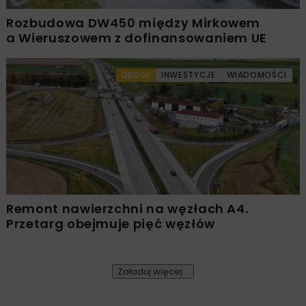
Rozbudowa DW450 między Mirkowem
a Wieruszowem z dofinansowaniem UE
DROGI
INWESTYCJE
WIADOMOŚCI
Remont nawierzchni na węzłach A4.
Przetarg obejmuje pięć węzłów
Załaduj więcej...