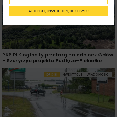
KOLEJ
WIADOMOŚCI
INWESTYCJE
AKCEPTUJĘ I PRZECHODZĘ DO SERWISU
PKP PLK ogłosiły przetarg na odcinek Gdów
– Szczyrzyc projektu Podłęże–Piekiełko
DROGI
INWESTYCJE
WIADOMOŚCI