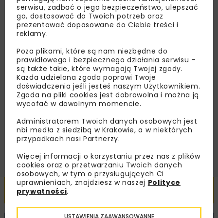
Zapisz się do newslettera aby otrzymywać od
serwisu, zadbać o jego bezpieczeństwo, ulepszać
nas najlepsze informacje branżowe,
go, dostosować do Twoich potrzeb oraz
prezentować dopasowane do Ciebie treści i
zaproszenia na wydarzenia, atrakcyjne oferty i
reklamy.
dedykowane akcje specjalne.
Poza plikami, które są nam niezbędne do
prawidłowego i bezpiecznego działania serwisu –
są także takie, które wymagają Twojej zgody.
Każda udzielona zgoda poprawi Twoje
Zapoznałam/em się z
Polityką Prywatności
i
doświadczenia jeśli jesteś naszym Użytkownikiem.
Regulaminem
oraz wyrażam zgodę na otrzymywanie na
Zgoda na pliki cookies jest dobrowolna i można ją
podany przeze mnie adres e-mail korespondencji
wycofać w dowolnym momencie.
handlowej w postaci newslettera.
Administratorem Twoich danych osobowych jest
nbi med!a z siedzibą w Krakowie, a w niektórych
ZAPISZ MNIE
przypadkach nasi Partnerzy.
Więcej informacji o korzystaniu przez nas z plików
cookies oraz o przetwarzaniu Twoich danych
osobowych, w tym o przysługujących Ci
uprawnieniach, znajdziesz w naszej
Polityce
Powiązane artykuły
prywatności
.
USTAWIENIA ZAAWANSOWANNE