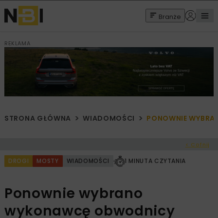
Branże
REKLAMA
STRONA GŁÓWNA
WIADOMOŚCI
PONOWNIE WYBRA
< Cofnij
DROGI
MOSTY
WIADOMOŚCI
1 MINUTA CZYTANIA
Ponownie wybrano
wykonawcę obwodnicy