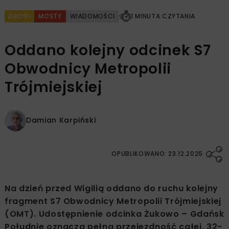
DROGI
MOSTY
WIADOMOŚCI
1 MINUTA CZYTANIA
Oddano kolejny odcinek S7
Obwodnicy Metropolii
Trójmiejskiej
Damian Karpiński
OPUBLIKOWANO: 23.12.2025
Na dzień przed Wigilią oddano do ruchu kolejny
fragment S7 Obwodnicy Metropolii Trójmiejskiej
(OMT). Udostępnienie odcinka Żukowo – Gdańsk
Południe oznacza pełną przejezdność całej, 32-