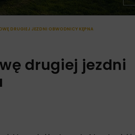
OWĘ DRUGIEJ JEZDNI OBWODNICY KĘPNA
wę drugiej jezdni
a