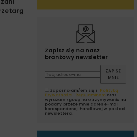
ezdni
rzetarg
Zapisz się na nasz
branżowy newsletter
ZAPISZ
MNIE
Zapoznałam/em się z
Polityką
Prywatności
i
Regulaminem
oraz
wyrażam zgodę na otrzymywanie na
podany przeze mnie adres e-mail
korespondencji handlowej w postaci
newslettera.