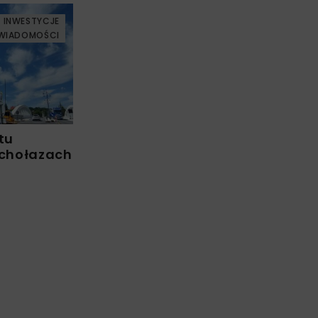
INWESTYCJE
WIADOMOŚCI
tu
chołazach