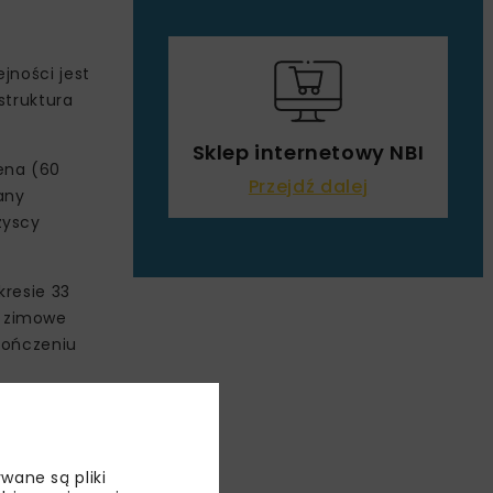
jności jest
struktura
Sklep internetowy NBI
ena (60
Przejdź dalej
any
zyscy
kresie 33
y zimowe
akończeniu
wane są pliki