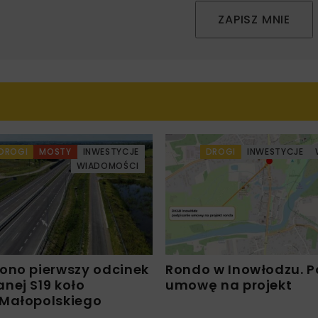
ZAPISZ MNIE
DROGI
MOSTY
INWESTYCJE
DROGI
INWESTYCJE
WIADOMOŚCI
ono pierwszy odcinek
Rondo w Inowłodzu. 
nej S19 koło
umowę na projekt
Małopolskiego