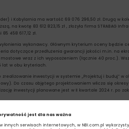
ider) i Kobylarnia ma wartość 69 076 296,50 zł. Drugą w kole
szą, na kwotę 83 612 823,15 zł , złożyła firma STRABAG Infra
85 458 617,12 zł.
u wyłonienia wykonawcy. Głównym kryterium oceny będzie c
ria dotyczące przedłużenia gwarancji jakości m.in. na ekr
y mostowe wraz z ich wyposażeniem (łącznie 40 proc.). Ws
 lat w obu kryteriach.
realizowanie inwestycji w systemie „Projektuj i buduj” w o
wy). Do czasu objętego projektowaniem wlicza się okres
izację inwestycji planowane jest w II kwartale 2024 r. po z
prywatność jest dla nas ważna
 w innych serwisach internetowych, w NBI.com.pl wykorzysty