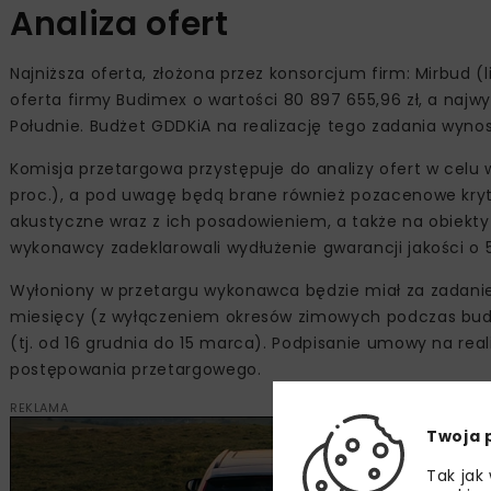
Analiza ofert
Najniższa oferta, złożona przez konsorcjum firm: Mirbud (l
oferta firmy Budimex o wartości 80 897 655,96 zł, a najwyż
Południe. Budżet GDDKiA na realizację tego zadania wynosi 
Komisja przetargowa przystępuje do analizy ofert w cel
proc.), a pod uwagę będą brane również pozacenowe kryte
akustyczne wraz z ich posadowieniem, a także na obiekt
wykonawcy zadeklarowali wydłużenie gwarancji jakości o 5
Wyłoniony w przetargu wykonawca będzie miał za zadanie z
miesięcy (z wyłączeniem okresów zimowych podczas budo
(tj. od 16 grudnia do 15 marca). Podpisanie umowy na real
postępowania przetargowego.
REKLAMA
Twoja 
Tak jak