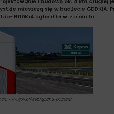
rojektowanie i budowę ok. 4 km drugiej j
ystkie mieszczą się w budżecie GDDKiA. P
iał GDDKiA ogłosił 15 września br.
znań, www.gov.pl/web/gddkia-poznan/