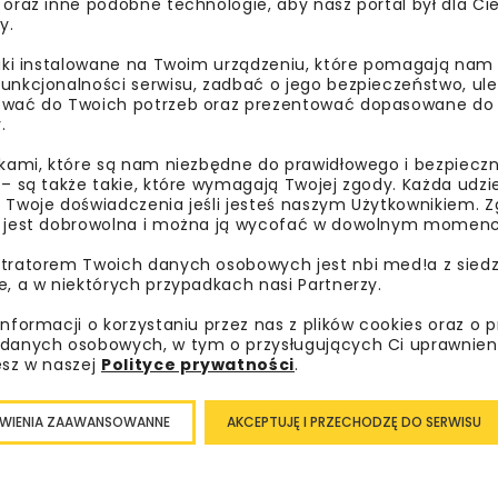
 oraz inne podobne technologie, aby nasz portal był dla Cie
y.
liki instalowane na Twoim urządzeniu, które pomagają nam
unkcjonalności serwisu, zadbać o jego bezpieczeństwo, ul
wać do Twoich potrzeb oraz prezentować dopasowane do Ci
.
ikami, które są nam niezbędne do prawidłowego i bezpieczn
 – są także takie, które wymagają Twojej zgody. Każda udz
 Twoje doświadczenia jeśli jesteś naszym Użytkownikiem. Zg
 jest dobrowolna i można ją wycofać w dowolnym momenc
tratorem Twoich danych osobowych jest nbi med!a z siedz
i na odcinku ok. 4 km, jadąc od strony północnej za węzłe
e, a w niektórych przypadkach nasi Partnerzy.
 zostaną również obiekty pod drugą jezdnię nad drogą p
informacji o korzystaniu przez nas z plików cookies oraz o 
a będzie w latach 2024-2027 w ramach Rządowego Programu 
danych osobowych, w tym o przysługujących Ci uprawnien
esz w naszej
Polityce prywatności
.
WIENIA ZAAWANSOWANNE
AKCEPTUJĘ I PRZECHODZĘ DO SERWISU
owego.