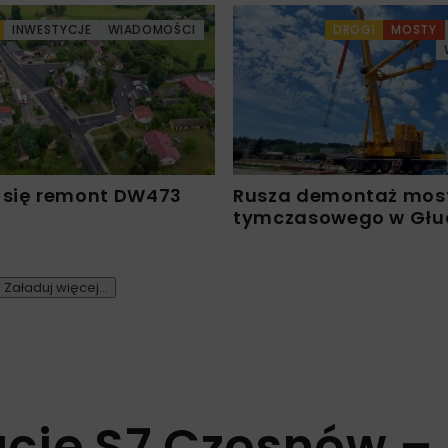
INWESTYCJE
WIADOMOŚCI
DROGI
MOSTY
 się remont DW473
Rusza demontaż mos
tymczasowego w Głu
Załaduj więcej...
cję S7 Czosnów –