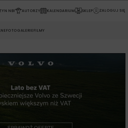
ZALOGUJ SIĘ
YN NBI
AUTORZY
KALENDARIUM
SKLEP
LNE
FOTOGALERIE
FILMY