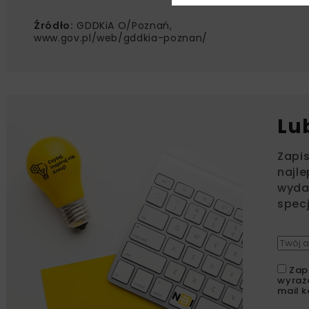
Źródło:
GDDKiA O/Poznań,
www.gov.pl/web/gddkia-poznan/
Lu
Zapi
najle
wydar
specj
Zap
wyraż
mail k