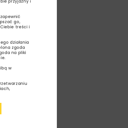
bie przyjazny i
 zapewnić
epszać go,
ebie treści i
ego działania
ielona zgoda
oda na pliki
ie.
ibą w
m Kępno
owiatową
przetwarzaniu
Budowy Dróg
iach,