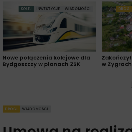
KOLEJ
INWESTYCJE
WIADOMOŚCI
DROGI
Nowe połączenia kolejowe dla
Zakończył
Bydgoszczy w planach ZSK
w Zygrach
DROGI
WIADOMOŚCI
Umowa na realiza