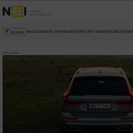
WIADOMOŚCI
WYWIADY
RAPORTY
KOMENTARZE
INW
Branże
REKLAMA