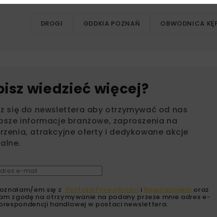
DROGI
GDDKIA POZNAŃ
OBWODNICA KĘ
bisz wiedzieć więcej?
sz się do newslettera aby otrzymywać od nas
psze informacje branżowe, zaproszenia na
zenia, atrakcyjne oferty i dedykowane akcje
alne.
oznałam/em się z
Polityką Prywatności
i
Regulaminem
oraz
am zgodę na otrzymywanie na podany przeze mnie adres e-
orespondencji handlowej w postaci newslettera.