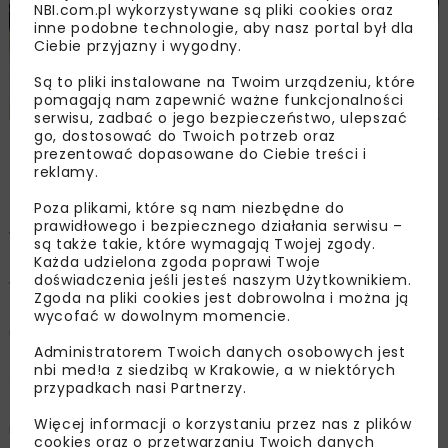
NBI.com.pl wykorzystywane są pliki cookies oraz
inne podobne technologie, aby nasz portal był dla
Ciebie przyjazny i wygodny.
Są to pliki instalowane na Twoim urządzeniu, które
pomagają nam zapewnić ważne funkcjonalności
serwisu, zadbać o jego bezpieczeństwo, ulepszać
go, dostosować do Twoich potrzeb oraz
Podpisanie trzech umów na modernizację 150 wagonów,
prezentować dopasowane do Ciebie treści i
fot. PKP Intercity SA, www.intercity.pl
reklamy.
Poza plikami, które są nam niezbędne do
prawidłowego i bezpiecznego działania serwisu –
133
ze 150 wagonów po modernizacji
będzie wagonami
są także takie, które wymagają Twojej zgody.
bezprzedziałowymi I i II klasy
. W wagonach zostaną
Każda udzielona zgoda poprawi Twoje
doświadczenia jeśli jesteś naszym Użytkownikiem.
wymienione niemal ich wszystkie elementy: okna, wózki,
Zgoda na pliki cookies jest dobrowolna i można ją
zapewniające wygodną jazdę z prędkością 160 km/h i
wycofać w dowolnym momencie.
urządzenia elektryczne. W wagonach zostanie
Administratorem Twoich danych osobowych jest
zainstalowany system informujący o kolejnych
nbi med!a z siedzibą w Krakowie, a w niektórych
stacjach. W ramach zamówienia wykonawca będzie
przypadkach nasi Partnerzy.
zobowiązany do przeprowadzania przeglądów i napraw
Więcej informacji o korzystaniu przez nas z plików
rewizyjnych aż do kolejnej modernizacji. Zakłady
cookies oraz o przetwarzaniu Twoich danych