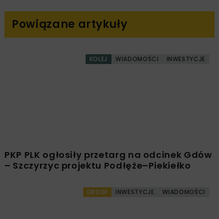
Powiązane artykuły
KOLEJ
WIADOMOŚCI
INWESTYCJE
PKP PLK ogłosiły przetarg na odcinek Gdów
– Szczyrzyc projektu Podłęże–Piekiełko
DROGI
INWESTYCJE
WIADOMOŚCI