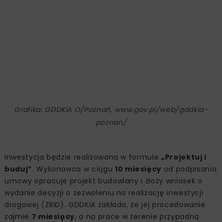
Grafika: GDDKiA O/Poznań, www.gov.pl/web/gddkia-
poznan/
Inwestycja będzie realizowana w formule
„Projektuj i
buduj”
. Wykonawca w ciągu
10 miesięcy
od podpisania
umowy opracuje projekt budowlany i złoży wniosek o
wydanie decyzji o zezwoleniu na realizację inwestycji
drogowej (ZRID). GDDKiA zakłada, że jej procedowanie
zajmie
7 miesięcy
, a na prace w terenie przypadną