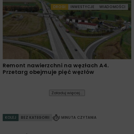
DROGI
INWESTYCJE
WIADOMOŚCI
Remont nawierzchni na węzłach A4.
Przetarg obejmuje pięć węzłów
Załaduj więcej...
KOLEJ
BEZ KATEGORII
1 MINUTA CZYTANIA