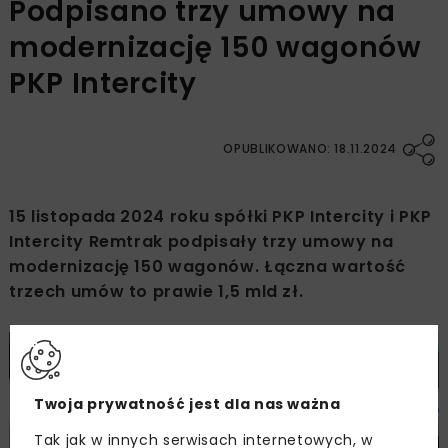
Podpisano trzy umowy na
modernizację 150 wagonów
PKP Intercity
OPUBLIKOWANO: 18.11.2024
15 listopada 2024 roku spółki PKP Intercity i PKP
Intercity Remtrak podpisały trzy umowy na
modernizację 150 wagonów. Łączna wartość
trzech umów to prawie 1,5 mld zł.
Twoja prywatność jest dla nas ważna
Tak jak w innych serwisach internetowych, w