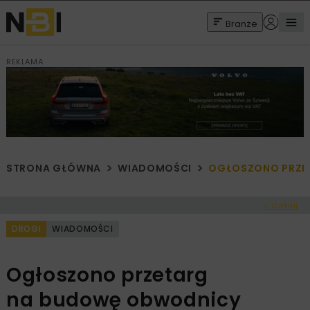
Branże
REKLAMA
STRONA GŁÓWNA
WIADOMOŚCI
OGŁOSZONO PRZET
< Cofnij
DROGI
WIADOMOŚCI
Ogłoszono przetarg
na budowę obwodnicy