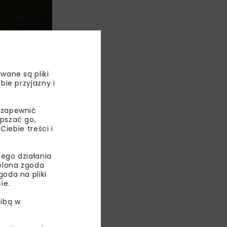
wane są pliki
bie przyjazny i
u stycznia
piennik
zeprowadzono
 zapewnić
epszać go,
we (20 proc.)
ebie treści i
r
ego działania
ielona zgoda
i, zostaną
oda na pliki
ie.
ibą w
hrony