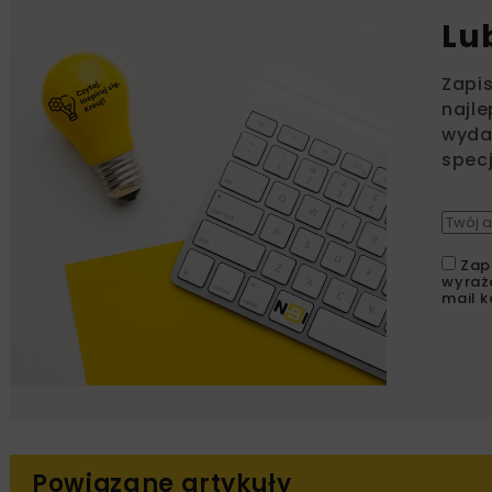
Lu
Zapi
najle
wydar
specj
Zap
wyraż
mail k
Powiązane artykuły