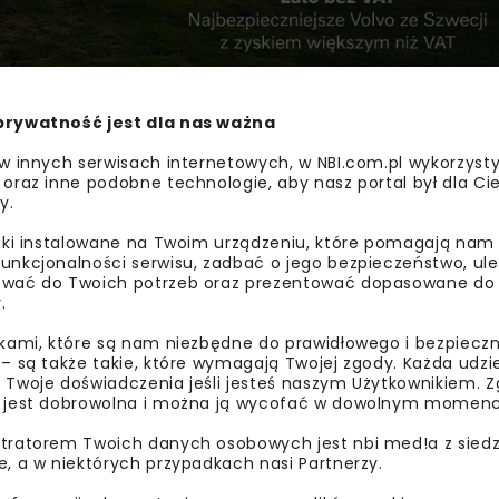
prywatność jest dla nas ważna
 w innych serwisach internetowych, w NBI.com.pl wykorzysty
 oraz inne podobne technologie, aby nasz portal był dla Cie
 którego w ostatnim czasie wybrano wykonawcę. Na początk
y.
towanie i budowę dwóch fragmentów tej drogi: Piaski – Ło
ażdym z przetargów sprawdzenie i ocenę złożonych ofert pr
liki instalowane na Twoim urządzeniu, które pomagają nam
unkcjonalności serwisu, zadbać o jego bezpieczeństwo, ul
), przedłużenie okresu gwarancji jakości na obiekty mosto
wać do Twoich potrzeb oraz prezentować dopasowane do Ci
ystniejsze uznane zostały oferty złożone przez firmy Interco
.
ikami, które są nam niezbędne do prawidłowego i bezpieczn
 – są także takie, które wymagają Twojej zgody. Każda udz
zących w postępowaniu przetargowym. Zgodnie z przepisam
 Twoje doświadczenia jeśli jesteś naszym Użytkownikiem. Zg
 jest dobrowolna i można ją wycofać w dowolnym momenc
 Północ
tratorem Twoich danych osobowych jest nbi med!a z siedz
e, a w niektórych przypadkach nasi Partnerzy.
niach (DŚU) GDDKiA złożyła do Regionalnego Dyrektora Oc