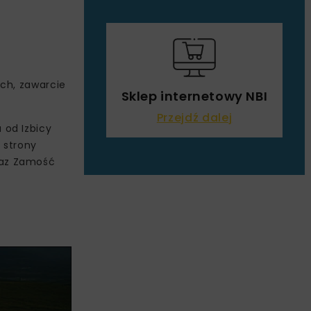
ych, zawarcie
Sklep internetowy NBI
Przejdź dalej
 od Izbicy
 strony
raz Zamość