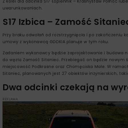
Z kolei dla odcinka S17 Łopiennik – Krasnystaw Północ lu
uwarunkowaniach.
S17 Izbica – Zamość Sitanie
Przy braku odwołań od rozstrzygnięcia i po zakończeniu k
umowy z wykonawcą GDDKiA planuje w tym roku.
Zadaniem wykonawcy będzie zaprojektowanie i budowa nie
do węzła Zamość Sitaniec. Przebiegać on będzie nowym ś
miejscowość Podkrasne oraz Chomęciska Małe. W ramach
Sitaniec, planowanych jest 27 obiektów inżynierskich, taki
Dwa odcinki czekają na wyr
REKLAMA