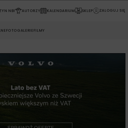
ZALOGUJ SIĘ
YN NBI
AUTORZY
KALENDARIUM
SKLEP
LNE
FOTOGALERIE
FILMY