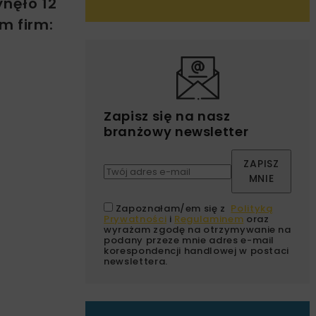
nęło 12
m firm:
Zapisz się na nasz
branżowy newsletter
ZAPISZ
MNIE
Zapoznałam/em się z
Polityką
Prywatności
i
Regulaminem
oraz
wyrażam zgodę na otrzymywanie na
podany przeze mnie adres e-mail
korespondencji handlowej w postaci
newslettera.