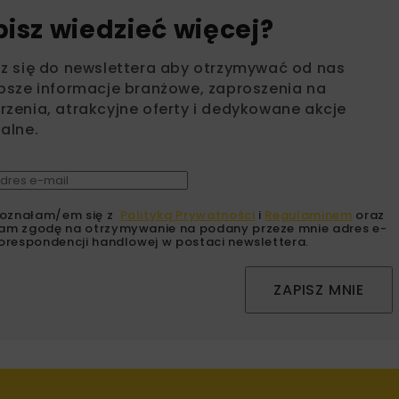
bisz wiedzieć więcej?
sz się do newslettera aby otrzymywać od nas
psze informacje branżowe, zaproszenia na
zenia, atrakcyjne oferty i dedykowane akcje
alne.
oznałam/em się z
Polityką Prywatności
i
Regulaminem
oraz
am zgodę na otrzymywanie na podany przeze mnie adres e-
orespondencji handlowej w postaci newslettera.
ZAPISZ MNIE