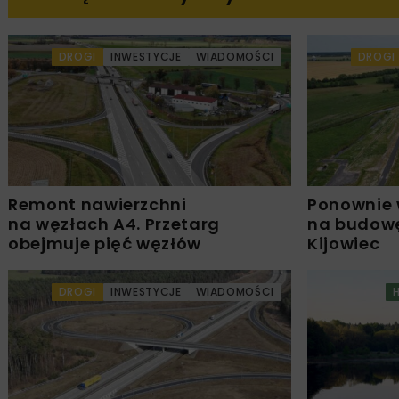
DROGI
INWESTYCJE
WIADOMOŚCI
DROGI
Remont nawierzchni
Ponownie 
na węzłach A4. Przetarg
na budowę
obejmuje pięć węzłów
Kijowiec
DROGI
INWESTYCJE
WIADOMOŚCI