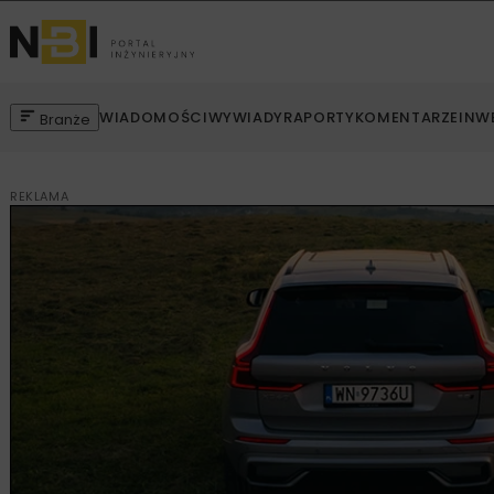
WIADOMOŚCI
WYWIADY
RAPORTY
KOMENTARZE
INW
Branże
REKLAMA