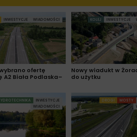
INWESTYCJE
WIADOMOŚCI
KOLEJ
INWESTYCJE
wybrano ofertę
Nowy wiadukt w Żora
 A2 Biała Podlaska–
do użytku
HYDROTECHNIKA
INWESTYCJE
DROGI
MOSTY
WIADOMOŚCI