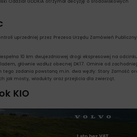
belski Oddział GDDKiA otrzymał decyzję o środowiskowych
c
ontroli uprzedniej przez Prezesa Urzędu Zamówień Publiczn
spełna 10 km dwujezdniowej drogi ekspresowej na odcinku
ladem, głównie wzdłuż obecnej DK17. Ominie od zachodniej
 tego zadania powstaną m.in. dwa węzły: Stary Zamość o
ch jak mosty, wiadukty oraz przejścia dla zwierząt.
ok KIO