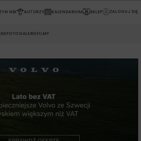
ZALOGUJ SIĘ
YN NBI
AUTORZY
KALENDARIUM
SKLEP
LNE
FOTOGALERIE
FILMY