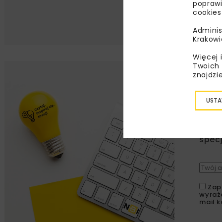
poprawi
cookies
Adminis
Krakowi
Więcej 
Twoich 
znajdzi
Lu
USTA
Zapi
najle
wydar
specj
Zap
wyraż
mail k