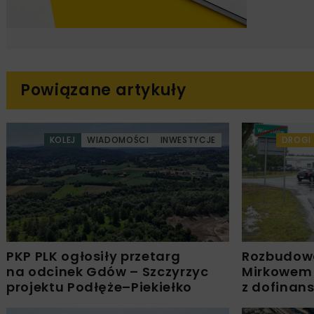
Powiązane artykuły
KOLEJ
WIADOMOŚCI
INWESTYCJE
DROGI
PKP PLK ogłosiły przetarg
Rozbudow
na odcinek Gdów – Szczyrzyc
Mirkowem
projektu Podłęże–Piekiełko
z dofinan