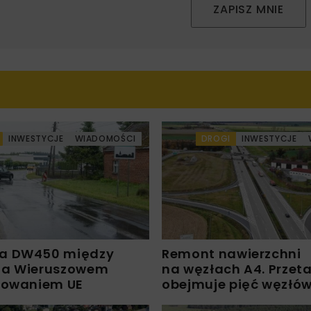
ZAPISZ MNIE
INWESTYCJE
WIADOMOŚCI
DROGI
INWESTYCJE
a DW450 między
Remont nawierzchni
 a Wieruszowem
na węzłach A4. Przet
sowaniem UE
obejmuje pięć węzłó