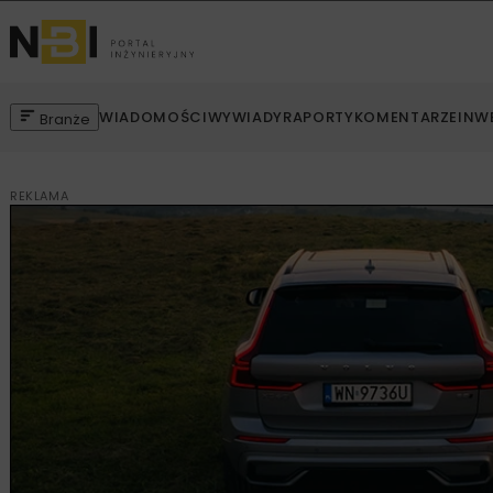
WIADOMOŚCI
WYWIADY
RAPORTY
KOMENTARZE
INW
Branże
REKLAMA