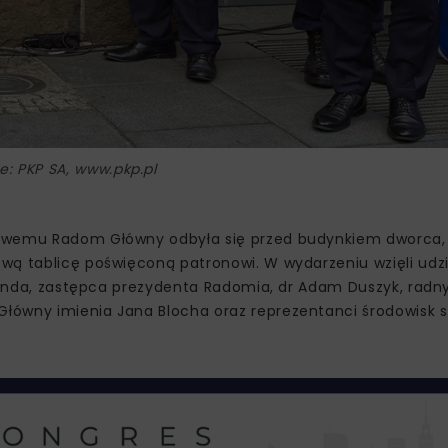
ie: PKP SA, www.pkp.pl
jowemu Radom Główny odbyła się przed budynkiem dworca,
ą tablicę poświęconą patronowi. W wydarzeniu wzięli udział
olenda, zastępca prezydenta Radomia, dr Adam Duszyk, radn
łówny imienia Jana Blocha oraz reprezentanci środowisk 