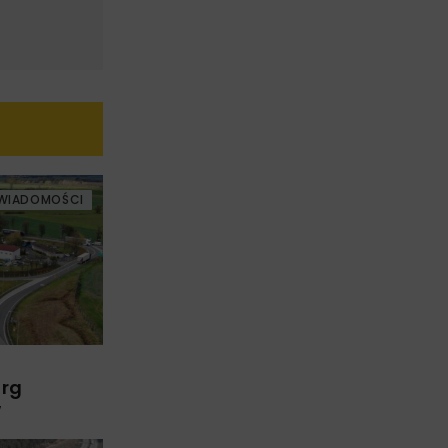
WIADOMOŚCI
arg
w