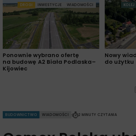
DROGI
INWESTYCJE
WIADOMOŚCI
KOLEJ
Ponownie wybrano ofertę
Nowy wiad
na budowę A2 Biała Podlaska–
do użytku
Kijowiec
BUDOWNICTWO
WIADOMOŚCI
2 MINUTY CZYTANIA