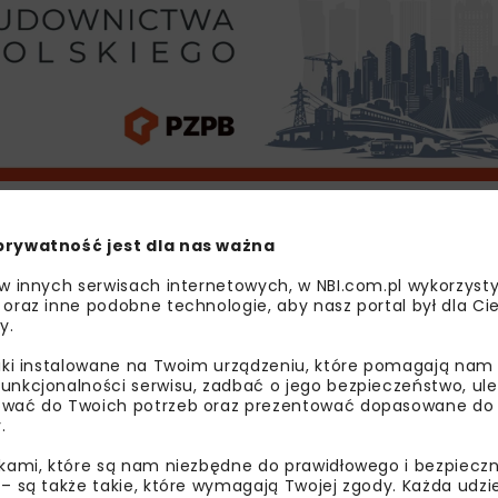
rwca 1836 r. w Radomiu (zmarł 7 stycznia 1902 r. w Warsz
domu bankowego, zasłużony dla kolei m.in. jako twórca istotn
prywatność jest dla nas ważna
nka torów, który połączył Łódź z resztą kraju. To z jego ini
 w innych serwisach internetowych, w NBI.com.pl wykorzysty
ącząca Dęblin z Dąbrową Górniczą, która dla rozwoju miasta
 oraz inne podobne technologie, aby nasz portal był dla Cie
worzec kolejowy w Radomiu jest także częścią tej inwesty
y.
, takich jak: bankowość, przemysł cukierniczy, spożywczy, 
liki instalowane na Twoim urządzeniu, które pomagają nam
znym i filantropem, m.in. współtworzył struktury ubezpiec
unkcjonalności serwisu, zadbać o jego bezpieczeństwo, ul
arytatywnych.
wać do Twoich potrzeb oraz prezentować dopasowane do Ci
.
ikami, które są nam niezbędne do prawidłowego i bezpieczn
 – są także takie, które wymagają Twojej zgody. Każda udz
DWORZEC KOLEJOWY
JAN BLOCH
PAT