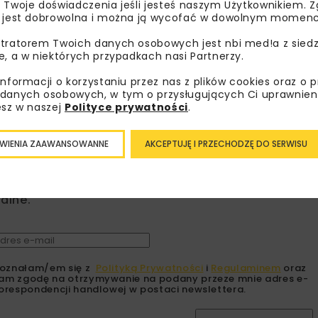
 Twoje doświadczenia jeśli jesteś naszym Użytkownikiem. Zg
 jest dobrowolna i można ją wycofać w dowolnym momenc
RADOM GŁÓ
tratorem Twoich danych osobowych jest nbi med!a z siedz
e, a w niektórych przypadkach nasi Partnerzy.
informacji o korzystaniu przez nas z plików cookies oraz o 
danych osobowych, w tym o przysługujących Ci uprawnien
esz w naszej
Polityce prywatności
.
bisz wiedzieć więcej?
WIENIA ZAAWANSOWANNE
AKCEPTUJĘ I PRZECHODZĘ DO SERWISU
sz się do newslettera aby otrzymywać od nas
psze informacje branżowe, zaproszenia na
zenia, atrakcyjne oferty i dedykowane akcje
alne.
oznałam/em się z
Polityką Prywatności
i
Regulaminem
oraz
am zgodę na otrzymywanie na podany przeze mnie adres e-
orespondencji handlowej w postaci newslettera.