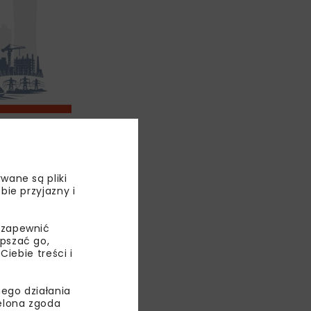
awie) –
ej dla rozwoju
cjatywy
wane są pliki
 stała się
bie przyjazny i
cji. Jan
leśny czy też
 zapewnić
zeniowe dla
epszać go,
ebie treści i
ego działania
ielona zgoda
RON