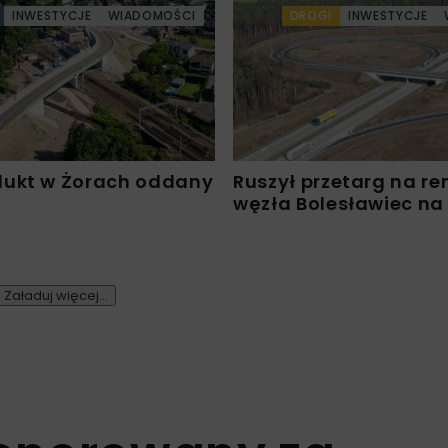
INWESTYCJE
WIADOMOŚCI
DROGI
INWESTYCJE
ukt w Żorach oddany
Ruszył przetarg na r
węzła Bolesławiec na
Załaduj więcej...