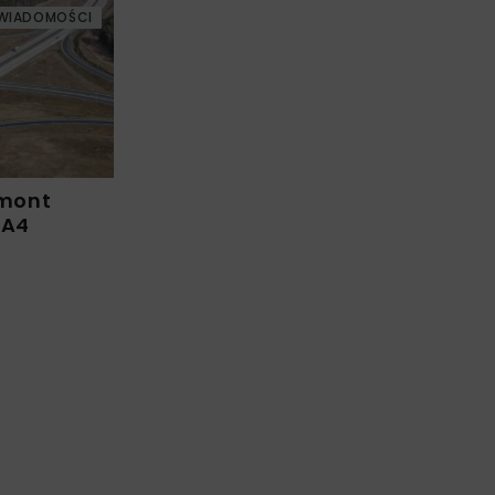
WIADOMOŚCI
emont
 A4