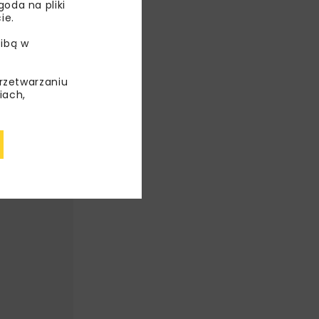
oda na pliki
ie.
WNY
ibą w
przetwarzaniu
iach,