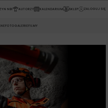
ZALOGUJ SIĘ
YN NBI
AUTORZY
KALENDARIUM
SKLEP
LNE
FOTOGALERIE
FILMY