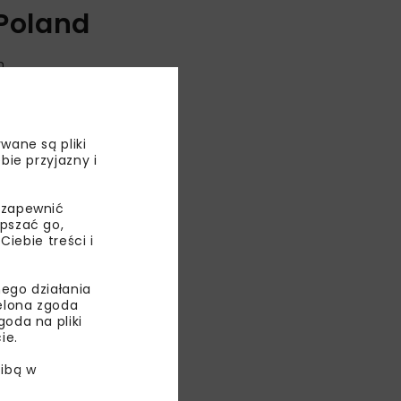
Poland
h
Krakowie jako
ładowania
wane są pliki
bie przyjazny i
rozwojowi
 wdrażania.
 zapewnić
epszać go,
ebie treści i
ego działania
ielona zgoda
oda na pliki
ie.
ibą w