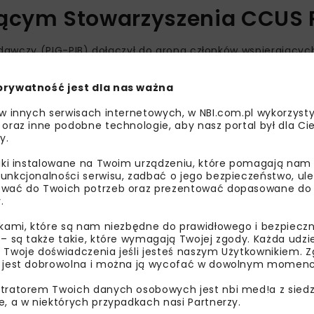
jącym Stowarzyszenia CCUS 
dawczy (PIG-PIB) dołączył do grona członków wspierającyc
jatywy Centrum Energetyki Akademii Górniczo-Hutniczej w 
rozwoju łańcucha technologii wychwytu, wykorzystania i sk
prywatność jest dla nas ważna
e – CCUS) w Polsce.
 w innych serwisach internetowych, w NBI.com.pl wykorzysty
 oraz inne podobne technologie, aby nasz portal był dla Cie
eksperckich i przemysłowych wokół inicjatyw sprzyjających 
y.
nków legislacyjnych, społecznych i gospodarczych dla ich
liki instalowane na Twoim urządzeniu, które pomagają nam
unkcjonalności serwisu, zadbać o jego bezpieczeństwo, ul
wać do Twoich potrzeb oraz prezentować dopasowane do Ci
.
ikami, które są nam niezbędne do prawidłowego i bezpieczn
 – są także takie, które wymagają Twojej zgody. Każda udz
 Twoje doświadczenia jeśli jesteś naszym Użytkownikiem. Zg
 jest dobrowolna i można ją wycofać w dowolnym momenc
tratorem Twoich danych osobowych jest nbi med!a z siedz
e, a w niektórych przypadkach nasi Partnerzy.