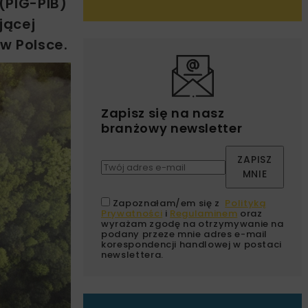
(PIG-PIB)
jącej
w Polsce.
Zapisz się na nasz
branżowy newsletter
ZAPISZ
MNIE
Zapoznałam/em się z
Polityką
Prywatności
i
Regulaminem
oraz
wyrażam zgodę na otrzymywanie na
podany przeze mnie adres e-mail
korespondencji handlowej w postaci
newslettera.