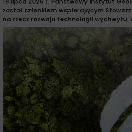
18 lipca 2025 r. Państwowy Instytut Ge
został członkiem wspierającym Stowarzy
na rzecz rozwoju technologii wychwytu,