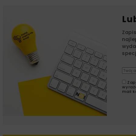
Lu
Zapi
najle
wydar
specj
Zap
wyraż
mail k