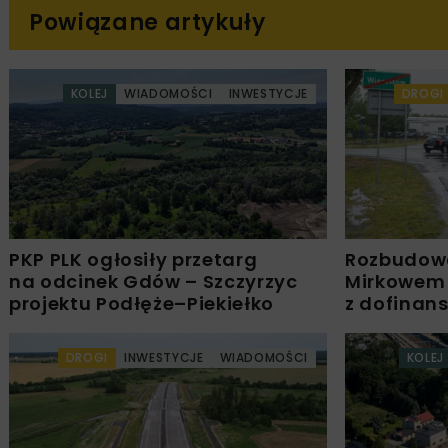
Powiązane artykuły
KOLEJ
WIADOMOŚCI
INWESTYCJE
DROGI
PKP PLK ogłosiły przetarg
Rozbudow
na odcinek Gdów – Szczyrzyc
Mirkowem
projektu Podłęże–Piekiełko
z dofinan
DROGI
INWESTYCJE
WIADOMOŚCI
KOLEJ