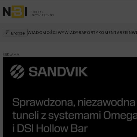
WIADOMOŚCI
WYWIADY
RAPORTY
KOMENTARZE
INW
Branże
REKLAMA