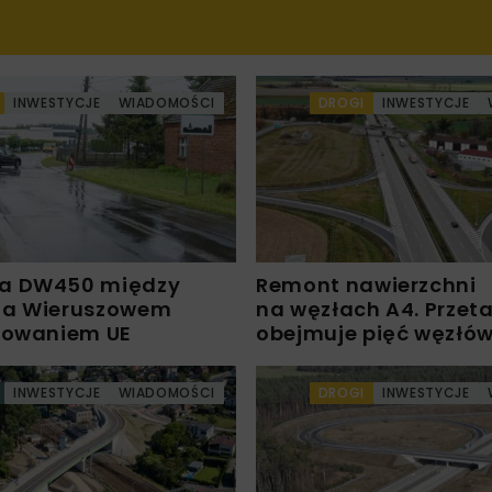
INWESTYCJE
WIADOMOŚCI
DROGI
INWESTYCJE
a DW450 między
Remont nawierzchni
 a Wieruszowem
na węzłach A4. Przet
sowaniem UE
obejmuje pięć węzłó
INWESTYCJE
WIADOMOŚCI
DROGI
INWESTYCJE