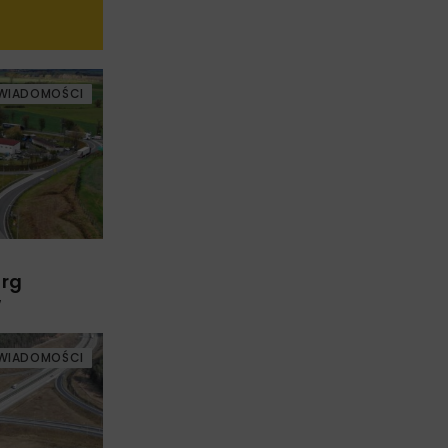
WIADOMOŚCI
arg
w
WIADOMOŚCI