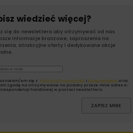
bisz wiedzieć więcej?
sz się do newslettera aby otrzymywać od nas
psze informacje branżowe, zaproszenia na
zenia, atrakcyjne oferty i dedykowane akcje
alne.
oznałam/em się z
Polityką Prywatności
i
Regulaminem
oraz
am zgodę na otrzymywanie na podany przeze mnie adres e-
orespondencji handlowej w postaci newslettera.
ZAPISZ MNIE