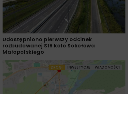
Udostępniono pierwszy odcinek
rozbudowanej S19 koło Sokołowa
Małopolskiego
DROGI
INWESTYCJE
WIADOMOŚCI
Rondo w Inowłodzu. Podpisano umowę na