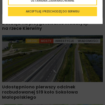
USTAWIENIA ZAAWANSOWANNE
AKCEPTUJĘ I PRZECHODZĘ DO SERWISU
Dotacja na przygotowanie inwestycji
na rzece Kierwiny
DROGI
MOSTY
INWESTYCJE
WIADOMOŚCI
Udostępniono pierwszy odcinek
rozbudowanej S19 koło Sokołowa
Małopolskiego