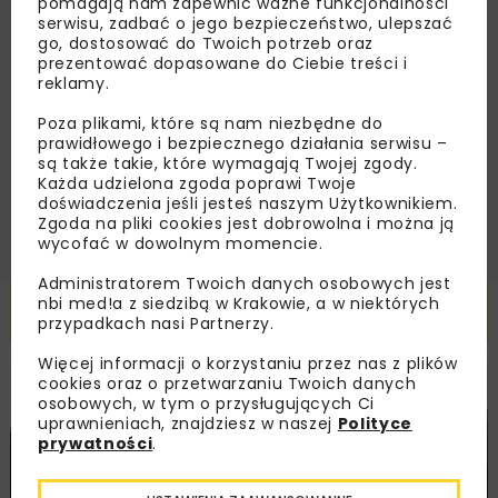
pomagają nam zapewnić ważne funkcjonalności
serwisu, zadbać o jego bezpieczeństwo, ulepszać
go, dostosować do Twoich potrzeb oraz
prezentować dopasowane do Ciebie treści i
Zapoznałam/em się z
Polityką Prywatności
i
reklamy.
Regulaminem
oraz wyrażam zgodę na otrzymywanie na
podany przeze mnie adres e-mail korespondencji
handlowej w postaci newslettera.
Poza plikami, które są nam niezbędne do
prawidłowego i bezpiecznego działania serwisu –
są także takie, które wymagają Twojej zgody.
ZAPISZ MNIE
Każda udzielona zgoda poprawi Twoje
doświadczenia jeśli jesteś naszym Użytkownikiem.
Zgoda na pliki cookies jest dobrowolna i można ją
wycofać w dowolnym momencie.
Administratorem Twoich danych osobowych jest
nbi med!a z siedzibą w Krakowie, a w niektórych
Powiązane artykuły
przypadkach nasi Partnerzy.
Więcej informacji o korzystaniu przez nas z plików
cookies oraz o przetwarzaniu Twoich danych
HYDROTECHNIKA
INWESTYCJE
WIADOMOŚCI
osobowych, w tym o przysługujących Ci
uprawnieniach, znajdziesz w naszej
Polityce
prywatności
.