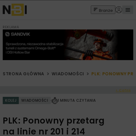
Branże
REKLAMA
STRONA GŁÓWNA
WIADOMOŚCI
PLK: PONOWNY PRZE
< Cofnij
KOLEJ
WIADOMOŚCI
1 MINUTA CZYTANIA
PLK: Ponowny przetarg
na linie nr 201 i 214