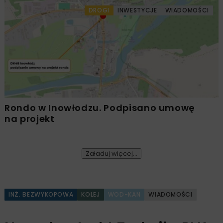
DROGI
INWESTYCJE
WIADOMOŚCI
Rondo w Inowłodzu. Podpisano umowę
na projekt
Załaduj więcej...
INŻ. BEZWYKOPOWA
KOLEJ
WOD-KAN
WIADOMOŚCI