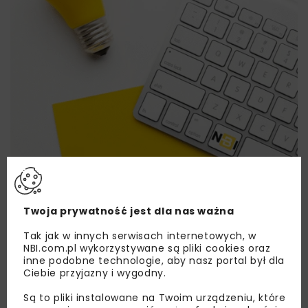
Lubisz wiedzieć więcej?
Twoja prywatność jest dla nas ważna
Tak jak w innych serwisach internetowych, w
Zapisz się do newslettera aby otrzymywać od
NBI.com.pl wykorzystywane są pliki cookies oraz
nas najlepsze informacje branżowe,
inne podobne technologie, aby nasz portal był dla
zaproszenia na wydarzenia, atrakcyjne oferty i
Ciebie przyjazny i wygodny.
dedykowane akcje specjalne.
Są to pliki instalowane na Twoim urządzeniu, które